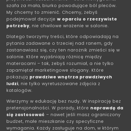
szafa za mała, biurko powodujące ból pleców.
My chcemy to zmienić. Chcemy, żebyś
podejmował decyzje
w oparciu o rzeczywiste
potrzeby
, nie chwilowe wrażenie w salonie.
Dlatego tworzymy treści, które odpowiadają na
pytania zadawane o trzeciej nad ranem, gdy
zastanawiasz się, czy ten narożnik zmieści się w
salonie. Które wyjaśniają różnicę między
materacami – tak, żebyś rozumiał, a nie tylko
zapamiętał marketingowe slogany. Które
pokazują
prawdziwe wnętrza prawdziwych
ludzi
, nie tylko wyretuszowane zdjęcia z
katalogów.
Wierzymy w edukację bez nudy. W inspirację bez
pretensjonalności. W porady, które
naprawdę da
się zastosować
– nawet jeśli masz ograniczony
budżet, małe mieszkanie czy specyficzne
wymagania. Każdy zasługuje na dom, w którym