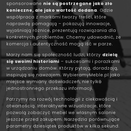
sponsorowane
nie są postrzegane jako zło
konieczne, ale jako wartość dodana
. Gdzie
współpraca z markami tworzy treści, które
naprawdę pomagają – pokazują innowacje,
wyjaśniają różnice, prezentują rozwiązania dla
konkretnych problemów. Chcemy udowodnić, że
komercja i autentyczność mogą iść w parze.
Marzy nam się społeczność ludzi, którzy
dzielą
się swoimi historiami
– sukcesami i porażkami
w urządzaniu domów. Którzy pytają, doradzają,
inspirują się nawzajem. WybieramyMeble.pl jako
miejsce wymiany doświadczeń, nie tylko
jednostronnego przekazu informacji.
Patrzymy na rozwój technologii z ciekawością i
otwartością. Interaktywne wizualizacje, które
pozwolą zobaczyć mebel we własnym salonie
jeszcze przed zakupem. Narzędzia porównujące
parametry dziesiątek produktów w kilka sekund.