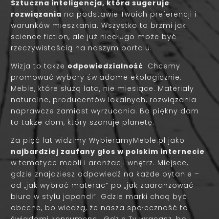
Sztuczna inteligencja, która sugeruje
rozwiązania
na podstawie Twoich preferencji i
warunków mieszkania. Wszystko to brzmi jak
science fiction, ale już niedługo może być
rzeczywistością na naszym portalu.
Wizja to także
odpowiedzialność
. Chcemy
promować wybory świadome ekologicznie.
Meble, które służą lata, nie miesiące. Materiały
naturalne, producentów lokalnych, rozwiązania
naprawcze zamiast wyrzucania. Bo piękny dom
to także dom, który szanuje planetę.
Za pięć lat widzimy WybieramyMeble.pl jako
najbardziej zaufany głos w polskim internecie
w tematyce mebli i aranżacji wnętrz. Miejsce,
gdzie znajdziesz odpowiedź na każde pytanie –
od „jak wybrać materac” po „jak zaaranżować
biuro w stylu japandi”. Gdzie marki chcą być
obecne, bo wiedzą, że nasza społeczność to