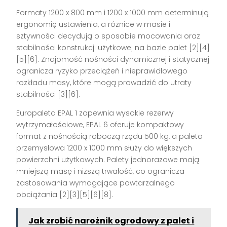
Formaty 1200 x 800 mm i 1200 x 1000 mm determinują
ergonomię ustawienia, a różnice w masie i
sztywności decydują o sposobie mocowania oraz
stabilności konstrukcji użytkowej na bazie palet [2][4]
[5][6]. Znajomość nośności dynamicznej i statycznej
ogranicza ryzyko przeciążeń i nieprawidłowego
rozkładu masy, które mogą prowadzić do utraty
stabilności [3][6].
Europaleta EPAL 1 zapewnia wysokie rezerwy
wytrzymałościowe, EPAL 6 oferuje kompaktowy
format z nośnością roboczą rzędu 500 kg, a paleta
przemysłowa 1200 x 1000 mm służy do większych
powierzchni użytkowych. Palety jednorazowe mają
mniejszą masę i niższą trwałość, co ogranicza
zastosowania wymagające powtarzalnego
obciążania [2][3][5][6][8].
Jak zrobić narożnik ogrodowy z palet i