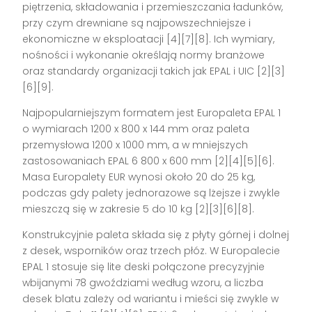
piętrzenia, składowania i przemieszczania ładunków,
przy czym drewniane są najpowszechniejsze i
ekonomiczne w eksploatacji [4][7][8]. Ich wymiary,
nośności i wykonanie określają normy branżowe
oraz standardy organizacji takich jak EPAL i UIC [2][3]
[6][9].
Najpopularniejszym formatem jest Europaleta EPAL 1
o wymiarach 1200 x 800 x 144 mm oraz paleta
przemysłowa 1200 x 1000 mm, a w mniejszych
zastosowaniach EPAL 6 800 x 600 mm [2][4][5][6].
Masa Europalety EUR wynosi około 20 do 25 kg,
podczas gdy palety jednorazowe są lżejsze i zwykle
mieszczą się w zakresie 5 do 10 kg [2][3][6][8].
Konstrukcyjnie paleta składa się z płyty górnej i dolnej
z desek, wsporników oraz trzech płóz. W Europalecie
EPAL 1 stosuje się lite deski połączone precyzyjnie
wbijanymi 78 gwoździami według wzoru, a liczba
desek blatu zależy od wariantu i mieści się zwykle w