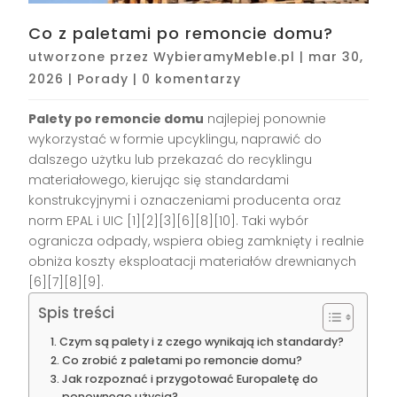
Co z paletami po remoncie domu?
utworzone przez
WybieramyMeble.pl
|
mar 30,
2026
|
Porady
|
0 komentarzy
Palety po remoncie domu
najlepiej ponownie
wykorzystać w formie upcyklingu, naprawić do
dalszego użytku lub przekazać do recyklingu
materiałowego, kierując się standardami
konstrukcyjnymi i oznaczeniami producenta oraz
norm EPAL i UIC [1][2][3][6][8][10]. Taki wybór
ogranicza odpady, wspiera obieg zamknięty i realnie
obniża koszty eksploatacji materiałów drewnianych
[6][7][8][9].
Spis treści
Czym są palety i z czego wynikają ich standardy?
Co zrobić z paletami po remoncie domu?
Jak rozpoznać i przygotować Europaletę do
ponownego użycia?