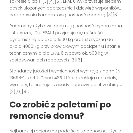
zakresie 5 do 11 [3][4][6]. EPAL 6 wykorzystuje siedem
desek ułożonych poprzecznie i dziewięć wsporników,
co zapewnia kompaktową nośność roboczą [3][6].
Parametry użytkowe obejmują nośność dynamiczną
i statyczną. Dla EPAL 1 przyjmuje się nośność
dynamiczną do około 1500 kg oraz statyczną do
około 4000 kg przy prawidłowym obciążeniu i stanie
technicznym, a dla EPAL 6 typowo ok. 500 kg w
zastosowaniach roboczych [3][6].
Standardy jakości i wymienności wynikają z norm EN
13698-1 i kart UIC serii 435, które określają materiały,
wymiary, tolerancje i zasady naprawy palet w obiegu
[3][6][9].
Co zrobić z paletami po
remoncie domu?
Najbardziej racjonalne podejścia to ponowne użycie