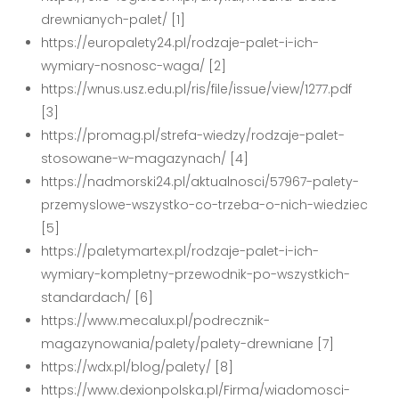
drewnianych-palet/ [1]
https://europalety24.pl/rodzaje-palet-i-ich-
wymiary-nosnosc-waga/ [2]
https://wnus.usz.edu.pl/ris/file/issue/view/1277.pdf
[3]
https://promag.pl/strefa-wiedzy/rodzaje-palet-
stosowane-w-magazynach/ [4]
https://nadmorski24.pl/aktualnosci/57967-palety-
przemyslowe-wszystko-co-trzeba-o-nich-wiedziec
[5]
https://paletymartex.pl/rodzaje-palet-i-ich-
wymiary-kompletny-przewodnik-po-wszystkich-
standardach/ [6]
https://www.mecalux.pl/podrecznik-
magazynowania/palety/palety-drewniane [7]
https://wdx.pl/blog/palety/ [8]
https://www.dexionpolska.pl/Firma/wiadomosci-