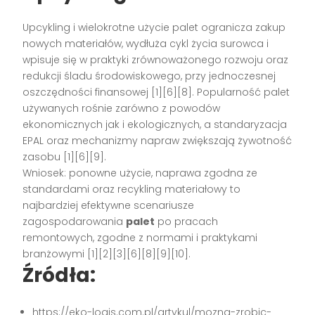
Upcykling i wielokrotne użycie palet ogranicza zakup
nowych materiałów, wydłuża cykl życia surowca i
wpisuje się w praktyki zrównoważonego rozwoju oraz
redukcji śladu środowiskowego, przy jednoczesnej
oszczędności finansowej [1][6][8]. Popularność palet
używanych rośnie zarówno z powodów
ekonomicznych jak i ekologicznych, a standaryzacja
EPAL oraz mechanizmy napraw zwiększają żywotność
zasobu [1][6][9].
Wniosek: ponowne użycie, naprawa zgodna ze
standardami oraz recykling materiałowy to
najbardziej efektywne scenariusze
zagospodarowania
palet
po pracach
remontowych, zgodne z normami i praktykami
branżowymi [1][2][3][6][8][9][10].
Źródła:
https://eko-logis.com.pl/artykul/mozna-zrobic-