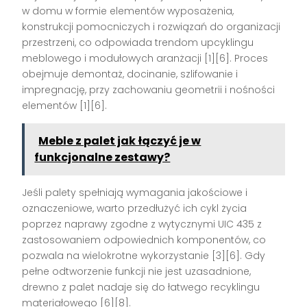
w domu w formie elementów wyposażenia,
konstrukcji pomocniczych i rozwiązań do organizacji
przestrzeni, co odpowiada trendom upcyklingu
meblowego i modułowych aranżacji [1][6]. Proces
obejmuje demontaż, docinanie, szlifowanie i
impregnację, przy zachowaniu geometrii i nośności
elementów [1][6].
Meble z palet jak łączyć je w
funkcjonalne zestawy?
Jeśli palety spełniają wymagania jakościowe i
oznaczeniowe, warto przedłużyć ich cykl życia
poprzez naprawy zgodne z wytycznymi UIC 435 z
zastosowaniem odpowiednich komponentów, co
pozwala na wielokrotne wykorzystanie [3][6]. Gdy
pełne odtworzenie funkcji nie jest uzasadnione,
drewno z palet nadaje się do łatwego recyklingu
materiałowego [6][8].