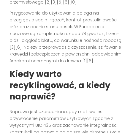
przemysłowego [2][3][5][6][10].
Przygotowanie do użytkowania polega na
przeglądzie spoin i łączeń, kontroli prostoliniowości
płóz oraz ocenie stanu desek. W Europalecie
kluczowe są kompletność układu 78 gwoździ, trzech
płóz i ciągłość blatu, co warunkuje nośność roboczą
[3][6]. Należy przeprowadzić czyszczenie, szlifowanie
krawędzi i zabezpieczenie powierzchni odpowiednimi
środkami ochronnymi do drewna [1][6].
Kiedy warto
recyklingować, a kiedy
naprawić?
Naprawa jest uzasadniona, gdy możliwe jest
przywrócenie parametrów użytkowych zgodnie z
wytycznymi UIC 435 oraz zachowanie integralności
konstrukcji, co pozwala na dalsze wielokrotne użycie