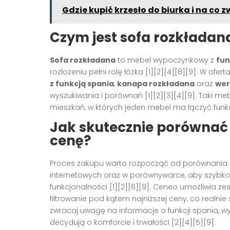
Gdzie kupić krzesło do biurka i na co 
Czym jest sofa rozkładana
Sofa rozkładana
to mebel wypoczynkowy z
fun
rozłożeniu pełni rolę łóżka [1][2][4][8][9]. W o
z funkcją spania
,
kanapa rozkładana
oraz
wer
wyszukiwania i porównań [1][2][3][4][9]. Taki m
mieszkań, w których jeden mebel ma łączyć fun
Jak skutecznie porównać o
cenę?
Proces zakupu warto rozpocząć od porównania o
internetowych oraz w porównywarce, aby szybk
funkcjonalności [1][2][6][9]. Ceneo umożliwia z
filtrowanie pod kątem najniższej ceny, co realn
zwracaj uwagę na informacje o funkcji spania, w
decydują o komforcie i trwałości [2][4][5][9].