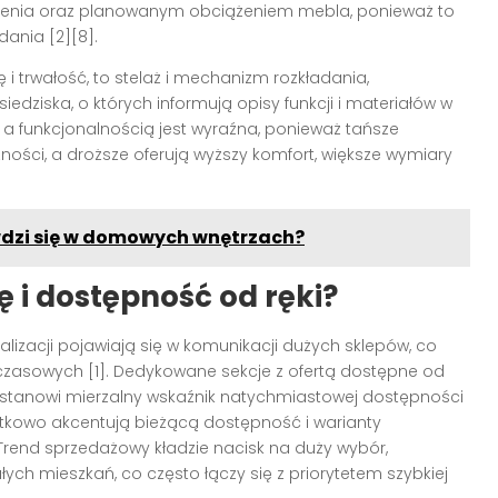
czenia oraz planowanym obciążeniem mebla, ponieważ to
ania [2][8].
 trwałość, to stelaż i mechanizm rozkładania,
iedziska, o których informują opisy funkcji i materiałów w
 a funkcjonalnością jest wyraźna, ponieważ tańsze
ności, a droższe oferują wyższy komfort, większe wymiary
wdzi się w domowych wnętrzach?
 i dostępność od ręki?
ealizacji pojawiają się w komunikacji dużych sklepów, co
zasowych [1]. Dedykowane sekcje z ofertą dostępne od
 stanowi mierzalny wskaźnik natychmiastowej dostępności
atkowo akcentują bieżącą dostępność i warianty
Trend sprzedażowy kładzie nacisk na duży wybór,
h mieszkań, co często łączy się z priorytetem szybkiej