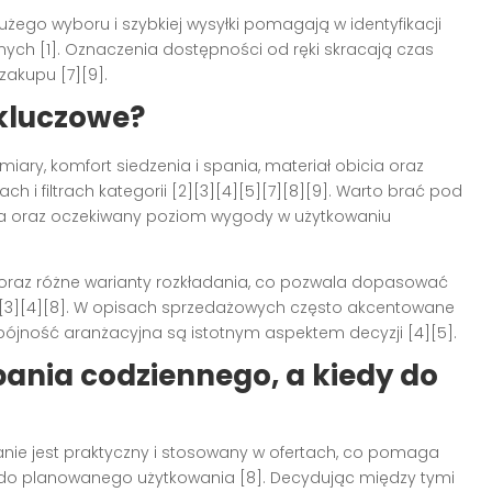
ego wyboru i szybkiej wysyłki pomagają w identyfikacji
ych [1]. Oznaczenia dostępności od ręki skracają czas
 zakupu [7][9].
 kluczowe?
miary, komfort siedzenia i spania, materiał obicia oraz
h i filtrach kategorii [2][3][4][5][7][8][9]. Warto brać pod
a oraz oczekiwany poziom wygody w użytkowaniu
oraz różne warianty rozkładania, co pozwala dopasować
][3][4][8]. W opisach sprzedażowych często akcentowane
spójność aranżacyjna są istotnym aspektem decyzji [4][5].
ania codziennego, a kiedy do
anie jest praktyczny i stosowany w ofertach, co pomaga
 do planowanego użytkowania [8]. Decydując między tymi