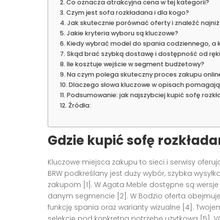
Co oznacza atrakcyjna cena w tej kategorii?
Czym jest sofa rozkładana i dla kogo?
Jak skutecznie porównać oferty i znaleźć najni
Jakie kryteria wyboru są kluczowe?
Kiedy wybrać model do spania codziennego, a 
Skąd brać szybką dostawę i dostępność od ręk
Ile kosztuje wejście w segment budżetowy?
Na czym polega skuteczny proces zakupu onlin
Dlaczego słowa kluczowe w opisach pomagają
Podsumowanie: jak najszybciej kupić sofę rozkł
Źródła:
Gdzie kupić sofę rozkłada
Kluczowe miejsca zakupu to sieci i serwisy ofer
BRW podkreślany jest duży wybór, szybka wysyłka
zakupom [1]. W Agata Meble dostępne są wersje 
danym segmencie [2]. W Bodzio oferta obejmuje
funkcję spania oraz warianty wizualne [4]. Twojem
selekcję pod konkretną potrzebę użytkową [5]. 