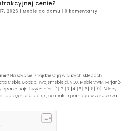
trakcyjnej cenie?
17, 2026
|
Meble do domu
|
0 komentarzy
nie
? Najszybciej znajdziesz ją w dużych sklepach
ta Meble, Bodzio, Twojemeble.pl, VOX, MebleMWM, Mirjan24
panie najniższych ofert [1][2][3][4][5][6][8][9]. Sklepy
ę i dostępność od ręki, co realnie pomaga w zakupie za
?