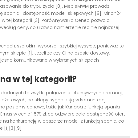
asowanie do trybu życia [8]. MebleMWM prowadzi
ję spania i dostępność modeli sklepowych [9]. Mirjan24
w tej kategorii [3]. Porównywarka Ceneo pozwala
 według ceny, co ułatwia namierzenie realnie najniższej
nach, szerokim wyborze i szybkiej wysyłce, ponieważ te
sklepie [1]. Jeżeli zależy Ci na czasie dostawy,
są jasno komunikowane w wybranych sklepach
a w tej kategorii?
kładanych to zwykle połączenie intensywnych promocji,
dżetowych, co sklepy sygnalizują w komunikacji
etne poziomy cenowe, takie jak Kanapa z funkcją spania
Ernas w cenie 1 579 zł, co odzwierciedla dostępność ofert
je na konkurencję w obszarze modeli z funkcją spania, co
 [1][3][9].