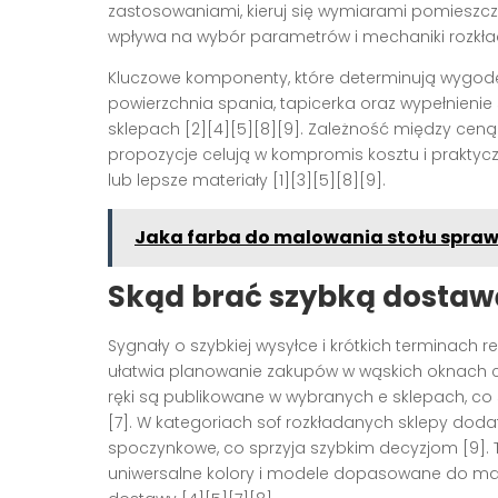
zastosowaniami, kieruj się wymiarami pomiesz
wpływa na wybór parametrów i mechaniki rozkład
Kluczowe komponenty, które determinują wygodę i
powierzchnia spania, tapicerka oraz wypełnienie s
sklepach [2][4][5][8][9]. Zależność między ceną
propozycje celują w kompromis kosztu i praktycz
lub lepsze materiały [1][3][5][8][9].
Jaka farba do malowania stołu spra
Skąd brać szybką dostawę
Sygnały o szybkiej wysyłce i krótkich terminach r
ułatwia planowanie zakupów w wąskich oknach c
ręki są publikowane w wybranych e sklepach, co
[7]. W kategoriach sof rozkładanych sklepy dod
spoczynkowe, co sprzyja szybkim decyzjom [9]. 
uniwersalne kolory i modele dopasowane do małyc