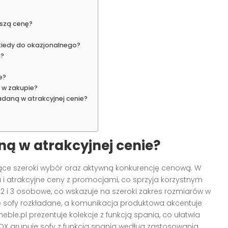
ższą cenę?
kiedy do okazjonalnego?
i?
e?
 w zakupie?
adaną w atrakcyjnej cenie?
ną w atrakcyjnej cenie?
ujące szeroki wybór oraz aktywną konkurencję cenową. W
 i atrakcyjne ceny z promocjami, co sprzyja korzystnym
2 i 3 osobowe, co wskazuje na szeroki zakres rozmiarów w
 sofy rozkładane, a komunikacja produktowa akcentuje
eble.pl prezentuje kolekcje z funkcją spania, co ułatwia
VOX grupuje sofy z funkcją spania według zastosowania