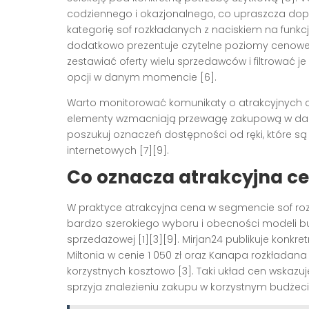
codziennego i okazjonalnego, co upraszcza dop
kategorię sof rozkładanych z naciskiem na funkc
dodatkowo prezentuje czytelne poziomy cenowe 
zestawiać oferty wielu sprzedawców i filtrować je
opcji w danym momencie [6].
Warto monitorować komunikaty o atrakcyjnych ce
elementy wzmacniają przewagę zakupową w danym 
poszukuj oznaczeń dostępności od ręki, które 
internetowych [7][9].
Co oznacza atrakcyjna cen
W praktyce atrakcyjna cena w segmencie sof roz
bardzo szerokiego wyboru i obecności modeli bu
sprzedażowej [1][3][9]. Mirjan24 publikuje konkr
Miltonia w cenie 1 050 zł oraz Kanapa rozkładana 
korzystnych kosztowo [3]. Taki układ cen wskazu
sprzyja znalezieniu zakupu w korzystnym budżecie