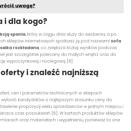
zwrócić uwagę?
 i dla kogo?
kcją spania
, który w ciągu dnia służy do siedzenia, a po
fertach sklepów internetowych spotkasz ją pod nazwami
sofa
salka rozkładana
, co zwiększa liczbę wyników podczas
ebel jest szczególnie polecany do małych wnętrz oraz do
kcję wypoczynkową i noclegową [8].
ferty i znaleźć najniższą
fert, cen i parametrów technicznych w sklepach
o wyłonić kandydatów o najlepszym stosunku ceny do
estawienie propozycji wielu sprzedawców w jednym miejscu i
ie skraca czas poszukiwań [6]. W kartach produktów sklepów
ymiarach oraz materiałach i wypełnieniu, ponieważ to one