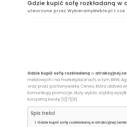
Gdzie kupić sofę rozkładaną w a
utworzone przez
WybieramyMeble.pl
|
cze 
Gdzie kupić
sofę rozkładaną
w
atrakcyjnej ce
meblowych i na marketplace’ach, w tym BRW, Aga
oraz przez porównywarkę Ceneo, która ułatwia wyła
komunikują promocje, duży wybór, szybką wysyłk
korzystną kwotę [1][7][9].
Spis treści
Gdzie kupić sofę rozkładaną w atrakcyjnej cenie