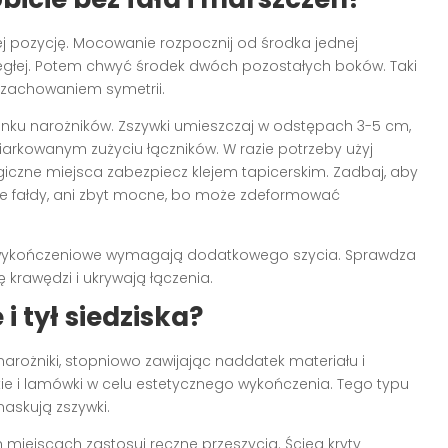
jej pozycję. Mocowanie rozpocznij od środka jednej
ległej. Potem chwyć środek dwóch pozostałych boków. Taki
 zachowaniem symetrii.
unku narożników. Zszywki umieszczaj w odstępach 3-5 cm,
arkowanym zużyciu łączników. W razie potrzeby użyj
giczne miejsca zabezpiecz klejem tapicerskim. Zadbaj, aby
je fałdy, ani zbyt mocne, bo może zdeformować
y wykończeniowe wymagają dodatkowego szycia. Sprawdza
ę krawędzi i ukrywają łączenia.
 tył siedziska?
ożniki, stopniowo zawijając naddatek materiału i
ie i lamówki w celu estetycznego wykończenia. Tego typu
maskują zszywki.
 miejscach zastosuj ręczne przeszycia. Ścieg kryty