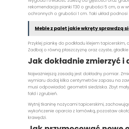
Wygoda i trwałość zależą od gęstości oraz grub
rekomendacja pianki T30 o grubości 5 cm, a w
ochronnych o grubości 1 cm. Taki układ podnosi 
Meble z palet jakie wkręty sprawdzą si
Przyklej piankę do podkładu klejem tapicerskim,
Zadbaj o równą płaszczyznę oraz czyste, gładkie 
Jak dokładnie zmierzyć i 
Najważniejszą zasadą jest dokładny pomiar. Zmie
wymiaru dodaj kilka centymetrów zapasu na zaw
musi odpowiadać geometrii siedziska. Zbyt mały 
fałd i zgrubień.
Wytnij tkaninę nożycami tapicerskimi, zachowując
wykończenie oparcia z lamówką, pozostaw około
krawędzi.
Jak przymocować nowe obi