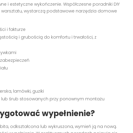
wne i estetyczne wykończenie. Współczesne poradniki DIY
ego warsztatu, wystarczą podstawowe narzędzia domowe
i i fakturze
ością i grubością do komfortu i trwałości, z
zywkami
 zabezpieczeń
iału
rska, lamówki, guziki
 lub śrub stosowanych przy ponownym montażu
zygotować wypełnienie?
st zbita, odkształcona lub wykruszona, wymień ją na nową.