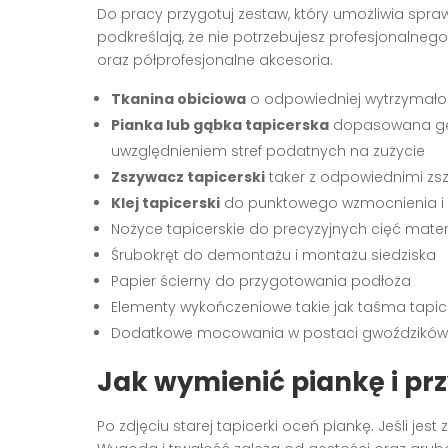
Do pracy przygotuj zestaw, który umożliwia spra
podkreślają, że nie potrzebujesz profesjonaln
oraz półprofesjonalne akcesoria.
Tkanina obiciowa
o odpowiedniej wytrzymałośc
Pianka lub gąbka tapicerska
dopasowana gęst
uwzględnieniem stref podatnych na zużycie
Zszywacz tapicerski
taker z odpowiednimi zs
Klej tapicerski
do punktowego wzmocnienia i
Nożyce tapicerskie do precyzyjnych cięć mater
Śrubokręt do demontażu i montażu siedziska
Papier ścierny do przygotowania podłoża
Elementy wykończeniowe takie jak taśma tapice
Dodatkowe mocowania w postaci gwoździków
Jak wymienić piankę i pr
Po zdjęciu starej tapicerki oceń piankę. Jeśli je