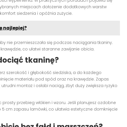
ości wypełnienia. W praktycznych poradach pojawia się
 wybranych miejscach dołożenie dodatkowych warstw
komfort siedzenia i opóźnia zużycie.
ę najlepiej?
 aby nie przemieszczała się podczas naciągania tkaniny.
krawędzie, co ułatwi staranne zawijanie obicia.
dociąć tkaninę?
rz szerokość i głębokość siedziska, a do każdego
inięcie materiału pod spód oraz na krawędzie. Zapas
utrudni montaż i osłabi naciąg, zbyt duży zwiększa ryzyko
 prosty przebieg włókien i wzoru. Jeśli planujesz ozdobne
 5 cm zapasu lamówki, co ułatwia estetyczne domknięcie
cie bez fałd i marszczeń?