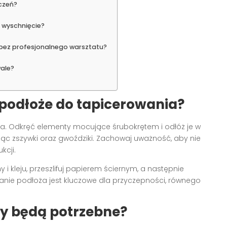
czeń?
 wyschnięcie?
 bez profesjonalnego warsztatu?
wale?
podłoże do tapicerowania?
a. Odkręć elementy mocujące śrubokrętem i odłóż je w
jąc zszywki oraz gwoździki. Zachowaj uważność, aby nie
kcji.
 i kleju, przeszlifuj papierem ściernym, a następnie
anie podłoża jest kluczowe dla przyczepności, równego
ły będą potrzebne?