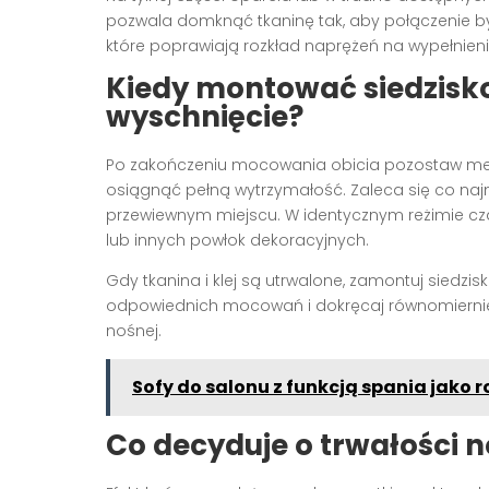
pozwala domknąć tkaninę tak, aby połączenie był
które poprawiają rozkład naprężeń na wypełnieniu 
Kiedy montować siedzisko
wyschnięcie?
Po zakończeniu mocowania obicia pozostaw mebe
osiągnąć pełną wytrzymałość. Zaleca się co najm
przewiewnym miejscu. W identycznym reżimie c
lub innych powłok dekoracyjnych.
Gdy tkanina i klej są utrwalone, zamontuj siedz
odpowiednich mocowań i dokręcaj równomiernie.
nośnej.
Sofy do salonu z funkcją spania jako
Co decyduje o trwałości 