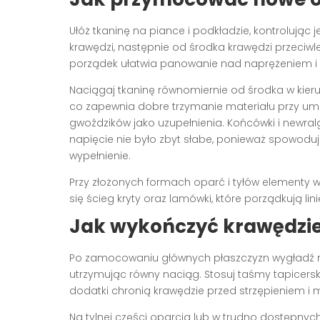
Ułóż tkaninę na piance i podkładzie, kontrolując 
krawędzi, następnie od środka krawędzi przeciw
porządek ułatwia panowanie nad naprężeniem i
Naciągaj tkaninę równomiernie od środka w kier
co zapewnia dobre trzymanie materiału przy umi
gwoździków jako uzupełnienia. Końcówki i newral
napięcie nie było zbyt słabe, ponieważ spowodu
wypełnienie.
Przy złożonych formach oparć i tyłów element
się ścieg kryty oraz lamówki, które porządkują lini
Jak wykończyć krawędzie i
Po zamocowaniu głównych płaszczyzn wygładź nar
utrzymując równy naciąg. Stosuj taśmy tapicersk
dodatki chronią krawędzie przed strzępieniem i 
Na tylnej części oparcia lub w trudno dostępnych