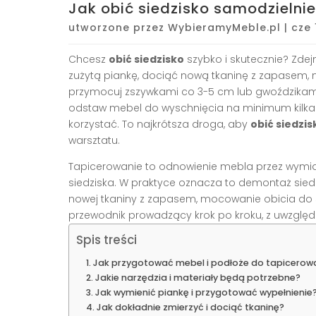
Jak obić siedzisko samodzieln
utworzone przez
WybieramyMeble.pl
|
cze 
Chcesz
obić siedzisko
szybko i skutecznie? Zdejm
zużytą piankę, dociąć nową tkaninę z zapasem, n
przymocuj zszywkami co 3-5 cm lub gwoździkami
odstaw mebel do wyschnięcia na minimum kilka go
korzystać. To najkrótsza droga, aby
obić siedzis
warsztatu.
Tapicerowanie to odnowienie mebla przez wymian
siedziska. W praktyce oznacza to demontaż siedzis
nowej tkaniny z zapasem, mocowanie obicia do 
przewodnik prowadzący krok po kroku, z uwzględn
Spis treści
Jak przygotować mebel i podłoże do tapicerow
Jakie narzędzia i materiały będą potrzebne?
Jak wymienić piankę i przygotować wypełnienie
Jak dokładnie zmierzyć i dociąć tkaninę?