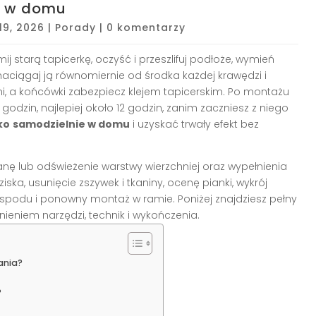
ie w domu
19, 2026
|
Porady
|
0 komentarzy
ij starą tapicerkę, oczyść i przeszlifuj podłoże, wymień
aciągaj ją równomiernie od środka każdej krawędzi i
, a końcówki zabezpiecz klejem tapicerskim. Po montażu
dzin, najlepiej około 12 godzin, zanim zaczniesz z niego
ko
samodzielnie w domu
i uzyskać trwały efekt bez
ę lub odświeżenie warstwy wierzchniej oraz wypełnienia
ka, usunięcie zszywek i tkaniny, ocenę pianki, wykrój
spodu i ponowny montaż w ramie. Poniżej znajdziesz pełny
ieniem narzędzi, technik i wykończenia.
ania?
?