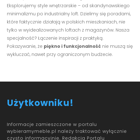
Eksplorujemy style wnętrzarskie – od skandynawskiego
minimalizmu po industrialny loft. Dzielimy się poradami,
które faktycznie działają w polskich mieszkaniach, nie
tylko w wyidealizowanych loftach z magazynów. Nasza
specjalność? Łączenie inspiracji z praktyką.
Pokazywanie, że
piękno i funkcjonalność
nie muszą się
wykluczać, nawet przy ograniczonym budżecie.
Użytkowniku!
Informacje zamieszczone w portalu
wybieramymeble.pl należy traktować wyłącznie
czysto informacyjnie. Redakcja Portalu