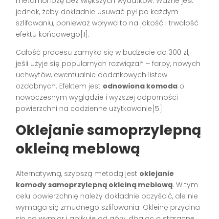
metamorfozę bez większych wydatków. Ważne jest
jednak, żeby dokładnie usuwać pył po każdym
szlifowaniu, ponieważ wpływa to na jakość i trwałość
efektu końcowego[1].
Całość procesu zamyka się w budżecie do 300 zł,
jeśli użyje się popularnych rozwiązań – farby, nowych
uchwytów, ewentualnie dodatkowych listew
ozdobnych. Efektem jest
odnowiona komoda
o
nowoczesnym wyglądzie i wyższej odporności
powierzchni na codzienne użytkowanie[5].
Oklejanie samoprzylepną
okleiną meblową
Alternatywną, szybszą metodą jest
oklejanie
komody samoprzylepną okleiną meblową
. W tym
celu powierzchnię należy dokładnie oczyścić, ale nie
wymaga się żmudnego szlifowania. Okleinę przycina
się na wymiar i aplikuje od góry, dbając o staranne