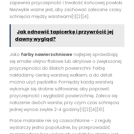
zapewnia przyczepność i trwałość końcowej powłoki.
Niezwykle ważne jest, aby zachować zalecane czasy
schnięcia między warstwami[1][2][4].
Jak odnowić tapicerkę i przywrócić jej
dawny wygląd?
Jako
farby nawierzchniowe
najlepiej sprawdzają
się emalie olejno-ftalowe lub akrylowe o zwiększonej
przyczepności do śliskich powierzchni. Farbę
nakładamy cienką warstwą wałkiem, a do detali
można użyć pędzelka. Pomiędzy każdą warstwą
wykonuje się drobne szlifowanie, aby poprawić
przyczepność i wygładzić powierzchnię. Zaleca się
nałożenie dwóch warstw, przy czym czas schnięcia
jednej wynosi zwykle 2-4 godziny[1][2][4][10].
Prace malarskie nie są czasochłonne – z reguły
wystarczy jedno popołudnie, by przeprowadzić