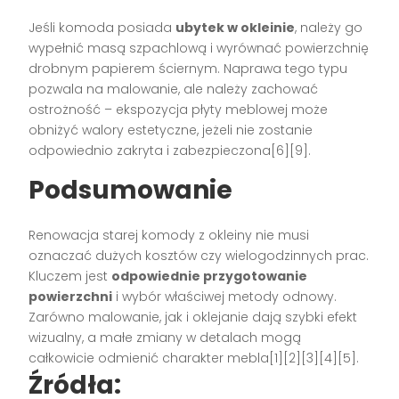
Jeśli komoda posiada
ubytek w okleinie
, należy go
wypełnić masą szpachlową i wyrównać powierzchnię
drobnym papierem ściernym. Naprawa tego typu
pozwala na malowanie, ale należy zachować
ostrożność – ekspozycja płyty meblowej może
obniżyć walory estetyczne, jeżeli nie zostanie
odpowiednio zakryta i zabezpieczona[6][9].
Podsumowanie
Renowacja starej komody z okleiny nie musi
oznaczać dużych kosztów czy wielogodzinnych prac.
Kluczem jest
odpowiednie przygotowanie
powierzchni
i wybór właściwej metody odnowy.
Zarówno malowanie, jak i oklejanie dają szybki efekt
wizualny, a małe zmiany w detalach mogą
całkowicie odmienić charakter mebla[1][2][3][4][5].
Źródła: