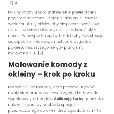
[2][4].
Kolejny ważny krok to
matowienie powierzchni
papierem ściernym – najlepiej delikatnie i zawsze
wzdłuż struktury okleiny, aby nie przeszlifować zbyt
cienkiej warstwy dekoracyjnej i nie odsłonić płyty
nośnej. W przypadku uszkodzeń lub ubytków stosuje
się szpachlę meblową, a następnie wygładza
powierzchnię, szczególnie gdy planujemy
malowanie[1][6][9].
Malowanie komody z
okleiny – krok po kroku
Malowanie jest metodą, która pozwala uzyskać
trwały efekt oraz dostosować wygląd komody do
współczesnych trendów.
Aplikację farby
poprzedza
nałożenie warstwy podkładu specjalnie
przeznaczonego do oklein drewnopodobnych – to