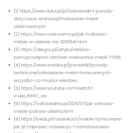
[1] https://www.dulux.pl/pl/wskazowki-i-porady-
dotyczace-aranzacji/malowanie-mebli-
okleinowanych
[2] https://www.castorama.pl/jak-malowac-
meble-w-okleinie-ins-1099941.html
[3] https://allegro.pl/artykul/okleina-
samoprzylepna-zamiast-malowania-mebli-77345
[4] https://www.sniezka.pl/poradniki/porady-
techniczne/odnawianie-mebli-fornirowanych-
wszystko-co-musisz-wiedziec
[5] https://www.youtube.com/watch?
v=4eLJhFRC_ws
[6] https://odnawialnia.pl/2015/07/jak-odnowic-
meble-pokryte-okleina.html
[9] https://beds.pl/nadeskach/meble-fornirowane-
jak-je-naprawic-odswiezyc-i-odrestaurowac