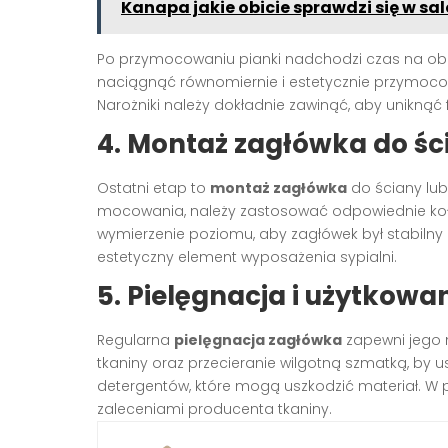
Kanapa jakie obicie sprawdzi się w sal
Po przymocowaniu pianki nadchodzi czas na obi
naciągnąć równomiernie i estetycznie przymoco
Narożniki należy dokładnie zawinąć, aby uniknąć f
4. Montaż zagłówka do śc
Ostatni etap to
montaż zagłówka
do ściany lub
mocowania, należy zastosować odpowiednie kołki
wymierzenie poziomu, aby zagłówek był stabilny 
estetyczny element wyposażenia sypialni.
5. Pielęgnacja i użytkow
Regularna
pielęgnacja zagłówka
zapewni jego n
tkaniny oraz przecieranie wilgotną szmatką, by u
detergentów, które mogą uszkodzić materiał. W
zaleceniami producenta tkaniny.