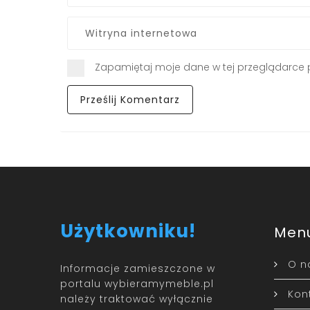
Zapamiętaj moje dane w tej przeglądarce 
Użytkowniku!
Men
O n
Informacje zamieszczone w
portalu wybieramymeble.pl
Kon
należy traktować wyłącznie