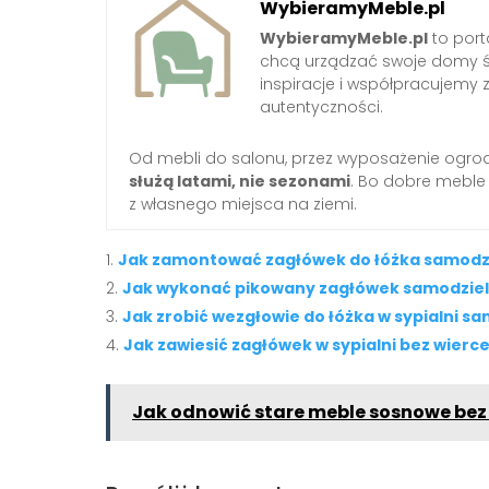
WybieramyMeble.pl
WybieramyMeble.pl
to porta
chcą urządzać swoje domy ś
inspiracje i współpracujemy 
autentyczności.
Od mebli do salonu, przez wyposażenie ogro
służą latami, nie sezonami
. Bo dobre meble
z własnego miejsca na ziemi.
Jak zamontować zagłówek do łóżka samodzi
Jak wykonać pikowany zagłówek samodziel
Jak zrobić wezgłowie do łóżka w sypialni s
Jak zawiesić zagłówek w sypialni bez wierc
Jak odnowić stare meble sosnowe bez 