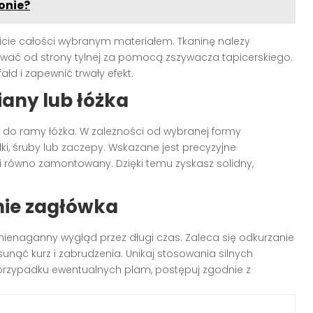
onie?
cie całości wybranym materiałem. Tkaninę należy
wać od strony tylnej za pomocą zszywacza tapicerskiego.
ałd i zapewnić trwały efekt.
iany lub łóżka
 do ramy łóżka. W zależności od wybranej formy
, śruby lub zaczepy. Wskazane jest precyzyjne
i równo zamontowany. Dzięki temu zyskasz solidny,
anie zagłówka
ienaganny wygląd przez długi czas. Zaleca się odkurzanie
sunąć kurz i zabrudzenia. Unikaj stosowania silnych
 przypadku ewentualnych plam, postępuj zgodnie z