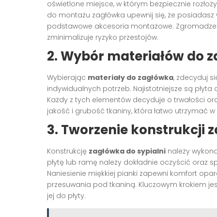
oświetlone miejsce, w którym bezpiecznie rozłoż
do montażu zagłówka upewnij się, że posiadasz ws
podstawowe akcesoria montażowe. Zgromadzenie
zminimalizuje ryzyko przestojów.
2. Wybór materiałów do 
Wybierając
materiały do zagłówka
, zdecyduj s
indywidualnych potrzeb. Najistotniejsze są płyta 
Każdy z tych elementów decyduje o trwałości o
jakość i grubość tkaniny, która łatwo utrzymać 
3. Tworzenie konstrukcji
Konstrukcję
zagłówka do sypialni
należy wykonać
płytę lub ramę należy dokładnie oczyścić oraz 
Naniesienie miękkiej pianki zapewni komfort opa
przesuwania pod tkaniną. Kluczowym krokiem jest
jej do płyty.