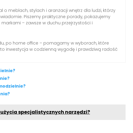
l o meblach, stylach i aranżacji wnętrz dla ludzi, którzy
wiadomie. Piszemy praktyczne porady, pokazujemy
z markami – zawsze w duchu przejrzystości i
du, po home office – pomagamy w wyborach, które
 to inwestycja w codzienną wygodę i prawdziwą radość
elnie?
nie?
amodzielnie?
enia?
użycia specjalistycznych narzędzi?