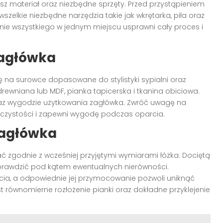
ysz materiał oraz niezbędne sprzęty. Przed przystąpieniem
zelkie niezbędne narzędzia takie jak wkrętarka, piła oraz
 wszystkiego w jednym miejscu usprawni cały proces i
zagłówka
ię na surowce dopasowane do stylistyki sypialni oraz
drewniana lub MDF, pianka tapicerska i tkanina obiciowa.
raz wygodzie użytkowania zagłówka. Zwróć uwagę na
w czystości i zapewni wygodę podczas oparcia.
 zagłówka
 zgodnie z wcześniej przyjętymi wymiarami łóżka. Dociętą
sprawdzić pod kątem ewentualnych nierówności.
rcia, a odpowiednie jej przymocowanie pozwoli uniknąć
 równomierne rozłożenie pianki oraz dokładne przyklejenie