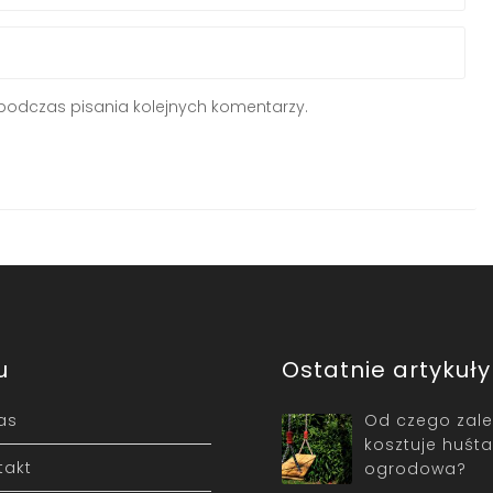
podczas pisania kolejnych komentarzy.
u
Ostatnie artykuły
as
Od czego zależ
kosztuje huśt
takt
ogrodowa?