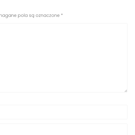
agane pola są oznaczone
*