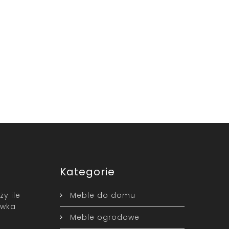
Kategorie
y ile
Meble do domu
awka
Meble ogrodowe