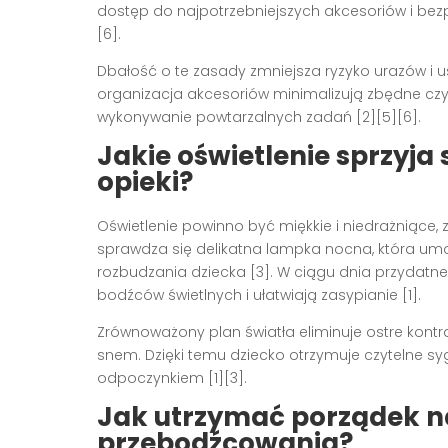
dostęp do najpotrzebniejszych akcesoriów i be
[6].
Dbałość o te zasady zmniejsza ryzyko urazów i u
organizacja akcesoriów minimalizują zbędne czyn
wykonywanie powtarzalnych zadań [2][5][6].
Jakie oświetlenie sprzyja
opieki?
Oświetlenie powinno być miękkie i niedrażniące,
sprawdza się delikatna lampka nocna, która umo
rozbudzania dziecka [3]. W ciągu dnia przydatne
bodźców świetlnych i ułatwiają zasypianie [1].
Zrównoważony plan światła eliminuje ostre kontr
snem. Dzięki temu dziecko otrzymuje czytelne sygn
odpoczynkiem [1][3].
Jak utrzymać porządek na
przebodźcowania?