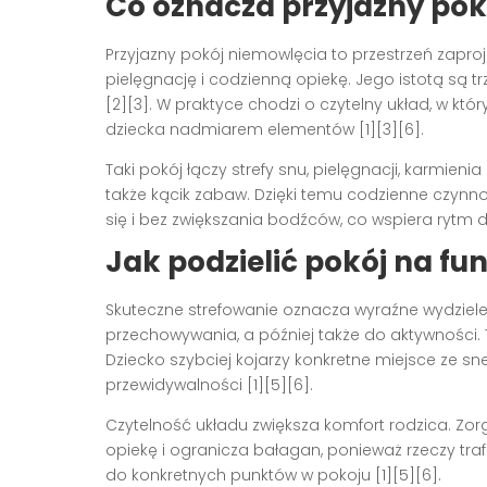
Co oznacza przyjazny pok
Przyjazny pokój niemowlęcia to przestrzeń zapro
pielęgnację i codzienną opiekę. Jego istotą są t
[2][3]. W praktyce chodzi o czytelny układ, w kt
dziecka nadmiarem elementów [1][3][6].
Taki pokój łączy strefy snu, pielęgnacji, karmie
także kącik zabaw. Dzięki temu codzienne czynn
się i bez zwiększania bodźców, co wspiera rytm d
Jak podzielić pokój na fu
Skuteczne strefowanie oznacza wyraźne wydzielen
przechowywania, a później także do aktywności. T
Dziecko szybciej kojarzy konkretne miejsce ze sn
przewidywalności [1][5][6].
Czytelność układu zwiększa komfort rodzica. Zor
opiekę i ogranicza bałagan, ponieważ rzeczy tra
do konkretnych punktów w pokoju [1][5][6].