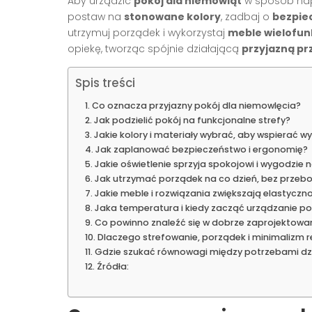
Aby urządzić
pokój dla niemowląt
w sposób napr
postaw na
stonowane kolory
, zadbaj o
bezpie
utrzymuj porządek i wykorzystaj
meble wielofun
opiekę, tworząc spójnie działającą
przyjazną pr
Spis treści
Co oznacza przyjazny pokój dla niemowlęcia?
Jak podzielić pokój na funkcjonalne strefy?
Jakie kolory i materiały wybrać, aby wspierać wy
Jak zaplanować bezpieczeństwo i ergonomię?
Jakie oświetlenie sprzyja spokojowi i wygodzie n
Jak utrzymać porządek na co dzień, bez prze
Jakie meble i rozwiązania zwiększają elastyczn
Jaka temperatura i kiedy zacząć urządzanie po
Co powinno znaleźć się w dobrze zaprojektow
Dlaczego strefowanie, porządek i minimalizm re
Gdzie szukać równowagi między potrzebami dz
Źródła: