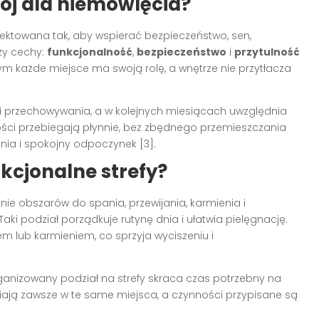
ój dla niemowlęcia?
jektowana tak, aby wspierać bezpieczeństwo, sen,
rzy cechy:
funkcjonalność
,
bezpieczeństwo
i
przytulność
órym każde miejsce ma swoją rolę, a wnętrze nie przytłacza
nia i przechowywania, a w kolejnych miesiącach uwzględnia
ości przebiegają płynnie, bez zbędnego przemieszczania
nia i spokojny odpoczynek [3].
nkcjonalne strefy?
ie obszarów do spania, przewijania, karmienia i
aki podział porządkuje rutynę dnia i ułatwia pielęgnację.
em lub karmieniem, co sprzyja wyciszeniu i
ganizowany podział na strefy skraca czas potrzebny na
fiają zawsze w te same miejsca, a czynności przypisane są