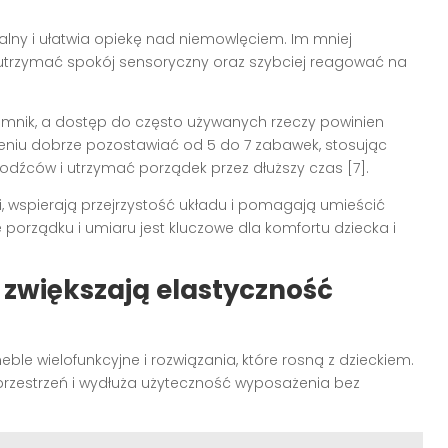
alny i ułatwia opiekę nad niemowlęciem. Im mniej
j utrzymać spokój sensoryczny oraz szybciej reagować na
jemnik, a dostęp do często używanych rzeczy powinien
iu dobrze pozostawiać od 5 do 7 zabawek, stosując
odźców i utrzymać porządek przez dłuższy czas [7].
i, wspierają przejrzystość układu i pomagają umieścić
 porządku i umiaru jest kluczowe dla komfortu dziecka i
 zwiększają elastyczność
e wielofunkcyjne i rozwiązania, które rosną z dzieckiem.
 przestrzeń i wydłuża użyteczność wyposażenia bez