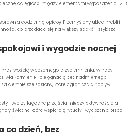
zpieczne odległości między elementami wyposażenia [2][5]
sprawnia codzienną opiekę. Przemyślany układ mebli i
ności, co przekłada się na większy spokój i szybsze
 spokojowi i wygodzie nocnej
 z możliwością wieczornego przyciemnienia. W nocy
żliwia karmienie i pielęgnację bez nadmiernego
 są ciemniejsze zasłony, które ograniczają napływ
asty i tworzy łagodne przejścia między aktywnością a
ały świetlne, które wspierają rytuały i wyciszenie przed
 co dzień, bez