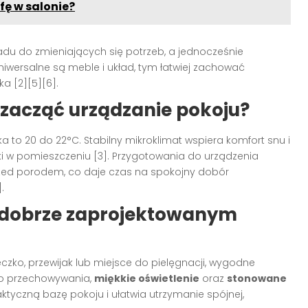
fę w salonie?
adu do zmieniających się potrzeb, a jednocześnie
niwersalne są meble i układ, tym łatwiej zachować
a [2][5][6].
 zacząć urządzanie pokoju?
to 20 do 22°C. Stabilny mikroklimat wspiera komfort snu i
 w pomieszczeniu [3]. Przygotowania do urządzenia
zed porodem, co daje czas na spokojny dobór
.
w dobrze zaprojektowanym
eczko, przewijak lub miejsce do pielęgnacji, wygodne
do przechowywania,
miękkie oświetlenie
oraz
stonowane
ktyczną bazę pokoju i ułatwia utrzymanie spójnej,