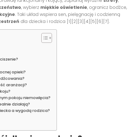
awdę funkcjonalny i kojący, zaplanuj wyraźne
strefy
,
czeństwo
, wybierz
miękkie oświetlenie
, ogranicz bodźce,
kcyjne
. Taki układ wspiera sen, pielęgnację i codzienną
zestrzeń
dla dziecka i rodzica [1][2][3][4][5][6][7].
ciszenie?
ocnej opieki?
bodźcowania?
ość aranżacji?
koju?
anym pokoju niemowlęcia?
alnie działają?
iecka a wygodą rodzica?