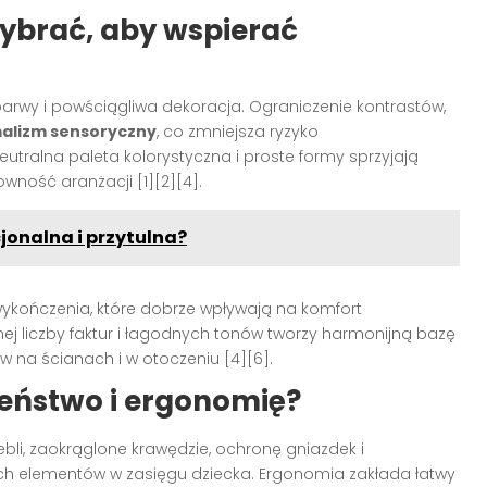
wybrać, aby wspierać
arwy i powściągliwa dekoracja. Ograniczenie kontrastów,
alizm sensoryczny
, co zmniejsza ryzyko
eutralna paleta kolorystyczna i proste formy sprzyjają
ność aranżacji [1][2][4].
jonalna i przytulna?
wykończenia, które dobrze wpływają na komfort
ej liczby faktur i łagodnych tonów tworzy harmonijną bazę
 na ścianach i w otoczeniu [4][6].
eństwo i ergonomię?
li, zaokrąglone krawędzie, ochronę gniazdek i
rych elementów w zasięgu dziecka. Ergonomia zakłada łatwy