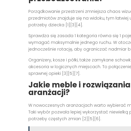
Porządkowanie przestrzeni zmniejsza chaos wizu
przedmiotów znajduje się na widoku, tym łatwie
potrzeby dziecka [1][3][4].
Sprawdza się zasada 1 kategoria równa się 1 po
wymagać maksymalnie jednego ruchu. W otoczen
jednocześnie rotację, aby ograniczać nadmiar b
Organizery, kosze i półki, także zamykane schowk
akcesoria w logicznych miejscach. To połączenie
sprawnej opieki [3][5][7].
Jakie meble i rozwiązania
aranżacji?
W nowoczesnych aranżacjach warto wybierać mebl
Taki wybór pozwala lepiej wykorzystać niewielką
potrzeby częstych zmian [2][5][6].