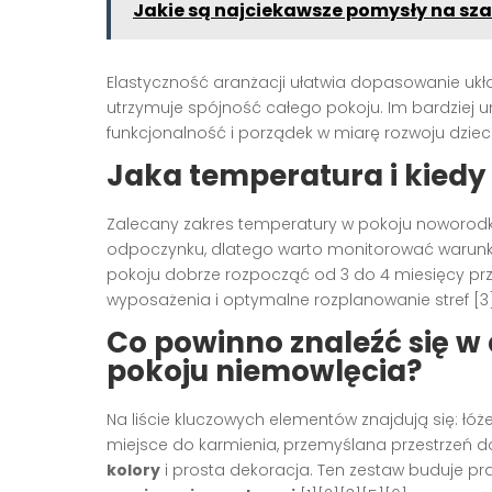
Jakie są najciekawsze pomysły na sza
Elastyczność aranżacji ułatwia dopasowanie ukł
utrzymuje spójność całego pokoju. Im bardziej u
funkcjonalność i porządek w miarę rozwoju dzieck
Jaka temperatura i kiedy
Zalecany zakres temperatury w pokoju noworodka 
odpoczynku, dlatego warto monitorować warunki
pokoju dobrze rozpocząć od 3 do 4 miesięcy pr
wyposażenia i optymalne rozplanowanie stref [3]
Co powinno znaleźć się 
pokoju niemowlęcia?
Na liście kluczowych elementów znajdują się: łóż
miejsce do karmienia, przemyślana przestrzeń 
kolory
i prosta dekoracja. Ten zestaw buduje pra