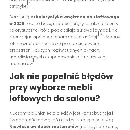
[4]
estetykę
.
Dominująca
kolorystyka wnętrz salonu loftowego
w 2025
roku to beże, szarości, brązy, a także akcenty
kolorystyczne, które podkreślają surowość mebli, nie
[5]
zaburzając spójnego charakteru aranżacji
. Modny
loft można poznać także po efekcie otwartej
przestrzeni i dużych, rozświetlonych oknach,
umożliwiających eksponowanie faktur użytych
[1]
materiałów
.
Jak nie popełnić błędów
przy wyborze mebli
loftowych do salonu?
Kluczem do uniknięcia błędów jest konsekwencja i
świadomość powiązań między funkcją a estetyką.
Niewłaściwy dobór materiałów
(np. zbyt delikatne,