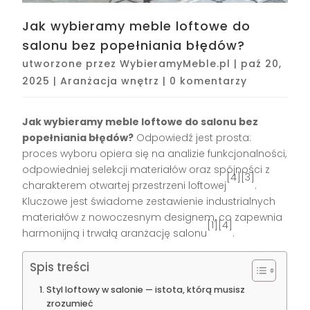
Jak wybieramy meble loftowe do
salonu bez popełniania błędów?
utworzone przez
WybieramyMeble.pl
|
paź 20,
2025
|
Aranżacja wnętrz
|
0 komentarzy
Jak wybieramy meble loftowe do salonu bez
popełniania błędów?
Odpowiedź jest prosta:
proces wyboru opiera się na analizie funkcjonalności,
odpowiedniej selekcji materiałów oraz spójności z
[4][3]
charakterem otwartej przestrzeni loftowej
.
Kluczowe jest świadome zestawienie industrialnych
materiałów z nowoczesnym designem, co zapewnia
[1][4]
harmonijną i trwałą aranżację salonu
.
Spis treści
Styl loftowy w salonie — istota, którą musisz
zrozumieć