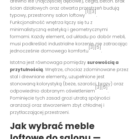
drewno lite (najczęściej dębowe), cegła, beton. Brak
ścian działowych oraz otwarta przestrzeń budują
[1][3]
typowy, przestronny salon loftowy
.
Funkcjonalność wnętrza łączy się tu z
minimalistyczną estetyką i geometrycznymi
formami. Każdy element, od układu po dobór mebli,
musi podkreślać industrialne korzenie, nie zatracając
[3][5]
jednocześnie domowego komfortu
.
Istotna jest równowaga pomiędzy
surowością a
przytulnością
. Wnętrze, chociaż zdominowane przez
stal i drewniane elementy, uzupełnione jest
stonowaną kolorystyką (beże, szarości, brązy) oraz
[3][5]
odpowiednio dobranym oświetleniem
.
Pominięcie tych zasad grozi utratą spójności
aranżacji oraz stworzeniem zbyt chłodnej i
przytłaczającej przestrzeni.
Jak wybrać meble
loftowe do salonu —