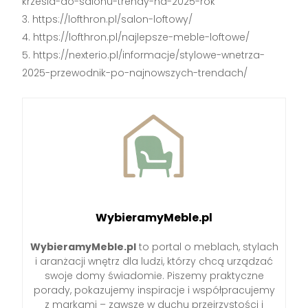
krzesla-do-salonu-trendy-na-2025-rok
https://lofthron.pl/salon-loftowy/
https://lofthron.pl/najlepsze-meble-loftowe/
https://nexterio.pl/informacje/stylowe-wnetrza-
2025-przewodnik-po-najnowszych-trendach/
WybieramyMeble.pl
WybieramyMeble.pl
to portal o meblach, stylach
i aranżacji wnętrz dla ludzi, którzy chcą urządzać
swoje domy świadomie. Piszemy praktyczne
porady, pokazujemy inspiracje i współpracujemy
z markami – zawsze w duchu przejrzystości i