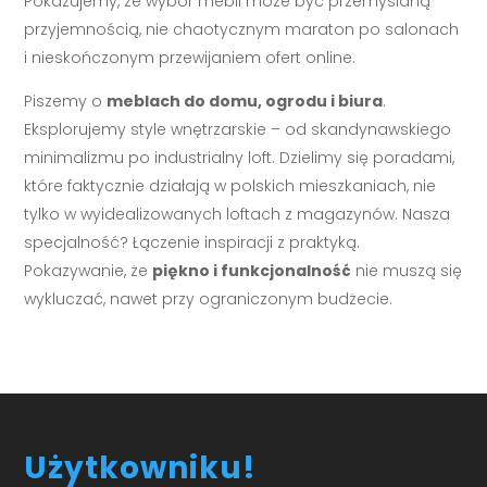
Pokazujemy, że wybór mebli może być przemyślaną
przyjemnością, nie chaotycznym maraton po salonach
i nieskończonym przewijaniem ofert online.
Piszemy o
meblach do domu, ogrodu i biura
.
Eksplorujemy style wnętrzarskie – od skandynawskiego
minimalizmu po industrialny loft. Dzielimy się poradami,
które faktycznie działają w polskich mieszkaniach, nie
tylko w wyidealizowanych loftach z magazynów. Nasza
specjalność? Łączenie inspiracji z praktyką.
Pokazywanie, że
piękno i funkcjonalność
nie muszą się
wykluczać, nawet przy ograniczonym budżecie.
Użytkowniku!