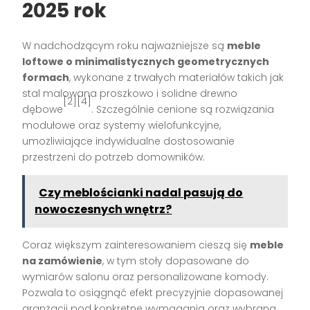
2025 rok
W nadchodzącym roku najważniejsze są
meble
loftowe o minimalistycznych geometrycznych
formach
, wykonane z trwałych materiałów takich jak
stal malowana proszkowo i solidne drewno
[2][4]
dębowe
. Szczególnie cenione są rozwiązania
modułowe oraz systemy wielofunkcyjne,
umożliwiające indywidualne dostosowanie
przestrzeni do potrzeb domowników.
Czy meblościanki nadal pasują do
nowoczesnych wnętrz?
Coraz większym zainteresowaniem cieszą się
meble
na zamówienie
, w tym stoły dopasowane do
wymiarów salonu oraz personalizowane komody.
Pozwala to osiągnąć efekt precyzyjnie dopasowanej
aranżacji pod konkretne wymagania oraz wybraną