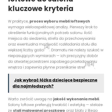
kluczowe kryteria
W praktyce,
proces wyboru mebli loftowych
wymaga wieloaspektowej analizy. Pierwszy krok to
określenie funkcjonalnych potrzeb salonu: ilość
miejsca do siedzenia, strefa do przechowywania
oraz ewentualna możliwość rozkładania stołu dla
[4]
większej liczby gości
. Dramatu nie należy szukać w
niepasujących wymiarach — ich precyzyjny dobór
do otwartej przestrzeni zapobiega przeładowaniu
[1][4]
wnętrza i zapewnia płynne przenikanie stref
.
Jak wybrać łóżka dziecięce bezpieczne
dla najmłodszych?
Warto zwrócić uwagę na
jakość wykonania mebli
.
Salony loftowe preferują trwałość i estetykę — stelaże
ze
stali malowanej proszkowo
oraz blaty z litego