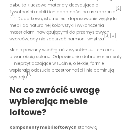
dębu to kluczowe materiały decydujące o
[2]
żywotności mebli i ich odporności na uszkodzenia
[4]
. Dodatkowo, istotne jest dopasowanie wyglądu
mebli do naturalnej kolorystyki i wykończenia
materiałami nawiązującymi do przemysłowych
[3][5]
wzorców, aby nie zaburzać harmonii wnętrza
.
Meble powinny współgrać z wysokim sufitem oraz
otwartością salonu. Odpowiednio dobrane elementy
— nieprzytłaczające wizualnie, o lekkiej formie —
wspierają odczucie przestronności i nie dominują
[1]
wystroju
.
Na co zwrócić uwagę
wybierając meble
loftowe?
Komponenty mebli loftowych
stanowią