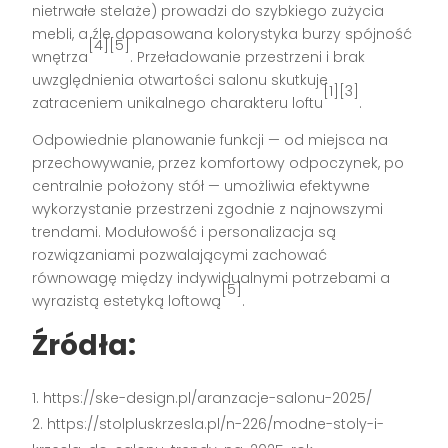
nietrwałe stelaże) prowadzi do szybkiego zużycia
mebli, a źle dopasowana kolorystyka burzy spójność
[4][5]
wnętrza
. Przeładowanie przestrzeni i brak
uwzględnienia otwartości salonu skutkuje
[1][3]
zatraceniem unikalnego charakteru loftu
.
Odpowiednie planowanie funkcji — od miejsca na
przechowywanie, przez komfortowy odpoczynek, po
centralnie położony stół — umożliwia efektywne
wykorzystanie przestrzeni zgodnie z najnowszymi
trendami. Modułowość i personalizacja są
rozwiązaniami pozwalającymi zachować
równowagę między indywidualnymi potrzebami a
[5]
wyrazistą estetyką loftową
.
Źródła:
https://ske-design.pl/aranzacje-salonu-2025/
https://stolpluskrzesla.pl/n-226/modne-stoly-i-