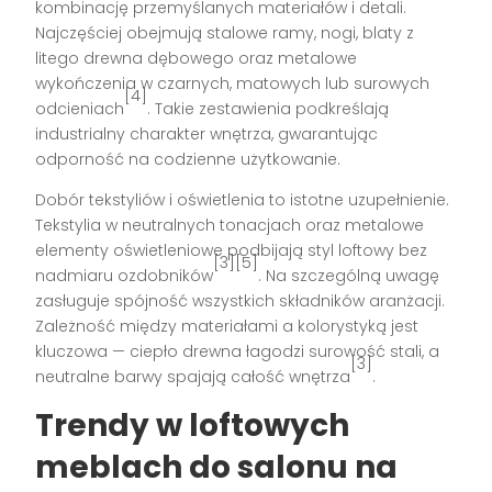
kombinację przemyślanych materiałów i detali.
Najczęściej obejmują stalowe ramy, nogi, blaty z
litego drewna dębowego oraz metalowe
wykończenia w czarnych, matowych lub surowych
[4]
odcieniach
. Takie zestawienia podkreślają
industrialny charakter wnętrza, gwarantując
odporność na codzienne użytkowanie.
Dobór tekstyliów i oświetlenia to istotne uzupełnienie.
Tekstylia w neutralnych tonacjach oraz metalowe
elementy oświetleniowe podbijają styl loftowy bez
[3][5]
nadmiaru ozdobników
. Na szczególną uwagę
zasługuje spójność wszystkich składników aranżacji.
Zależność między materiałami a kolorystyką jest
kluczowa — ciepło drewna łagodzi surowość stali, a
[3]
neutralne barwy spajają całość wnętrza
.
Trendy w loftowych
meblach do salonu na