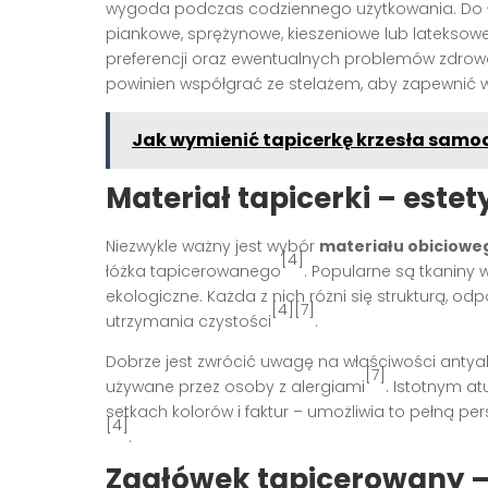
wygoda podczas codziennego użytkowania. Do 
piankowe, sprężynowe, kieszeniowe lub lateksowe
preferencji oraz ewentualnych problemów zdro
powinien współgrać ze stelażem, aby zapewnić w
Jak wymienić tapicerkę krzesła samo
Materiał tapicerki – este
Niezwykle ważny jest wybór
materiału obiciowe
[4]
łóżka tapicerowanego
. Popularne są tkaniny 
ekologiczne. Każda z nich różni się strukturą, o
[4][7]
utrzymania czystości
.
Dobrze jest zwrócić uwagę na właściwości antyaler
[7]
używane przez osoby z alergiami
. Istotnym a
setkach kolorów i faktur – umożliwia to pełną p
[4]
.
Zagłówek tapicerowany –