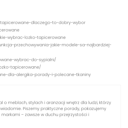
a-tapicerowane-dlaczego-to-dobry-wybor
picerowane
jakie-wybrac-lozko-tapicerowane
unkcja-przechowywania-jakie-modele-sa-najbardziej-
rowane-wybrac-do-sypialni/
lozko-tapicerowane/
ane-dla-alergika-porady-i-polecane-tkaniny
l o meblach, stylach i aranżacji wnętrz dla ludzi, którzy
wiadomie. Piszemy praktyczne porady, pokazujemy
z markami – zawsze w duchu przejrzystości i