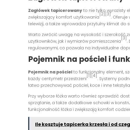
Zagłówek tapicerowany
to nie tylko wyrazisty
[2][3]
zwiększający komfort użytkowania
. Oferuj
telewizji, a także wprowadza przytulny klimat do s
Warto zwrócić uwagę na wysokość i szerokość 
[3]
użytkowników, jak i wymiarów pomieszczenia
.
regulowanymi, co pozwala na indywidualne dop
Pojemnik na pościel i fu
Pojemnik na pościel
to funkcjonalny element, sz
[1][4]
każdy centymetr przestrzeni
. Systemy podno
łatwo przechowywać pościel, koce i inne teksty
Przy wyborze łóżka warto również sprawdzić dost
sprzątanie, a także dodatkowe schowki w konstr
funkcjonalność łóżka i zwiększają komfort codzi
Ile kosztuje tapicerka krzesła i od cze