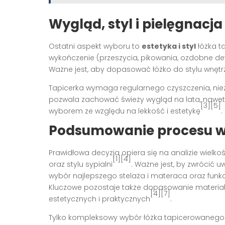
Wygląd, styl i pielęgnacja
Ostatni aspekt wyboru to
estetyka i styl
łóżka t
wykończenie (przeszycia, pikowania, ozdobne det
Ważne jest, aby dopasować łóżko do stylu wnęt
Tapicerka wymaga regularnego czyszczenia, nie
pozwala zachować świeży wygląd na lata, nawet
[3][5]
wyborem ze względu na lekkość i estetykę
.
Podsumowanie procesu w
Prawidłowa decyzja opiera się na analizie wielk
[1][4]
oraz stylu sypialni
. Ważne jest, by zwrócić 
wybór najlepszego stelaża i materaca oraz funkc
Kluczowe pozostaje także dopasowanie materiał
[4][7]
estetycznych i praktycznych
.
Tylko kompleksowy wybór łóżka tapicerowanego