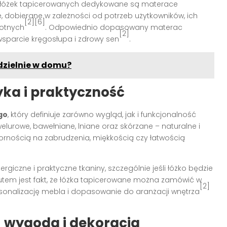
łóżek tapicerowanych dedykowane są materace
, dobierane w zależności od potrzeb użytkowników, ich
[2][6]
wotnych
. Odpowiednio dopasowany materac
[2]
sparcie kręgosłupa i zdrowy sen
.
dzielnie w domu?
tyka i praktyczność
go
, który definiuje zarówno wygląd, jak i funkcjonalność
welurowe, bawełniane, lniane oraz skórzane – naturalne i
dpornością na zabrudzenia, miękkością czy łatwością
giczne i praktyczne tkaniny, szczególnie jeśli łóżko będzie
tutem jest fakt, że łóżka tapicerowane można zamówić w
[2]
ersonalizację mebla i dopasowanie do aranżacji wnętrza
 wygoda i dekoracja