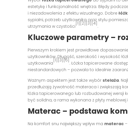
Wybór
łóżka tapicerowanego
do sypialni to dec
estetykę i funkcjonalność wnętrza. Błędy pod
i niezadowolenia z efektu wizualnego. Dobre
łóż
sypialni, potrzeb użytkownika oraz stylu pomies
[1][2][3][4]
utrzymania w czystości
.
Kluczowe parametry – roz
Pierwszym krokiem jest prawidłowe dopasowani
użytkowników. Długość, szerokość i wysokość łó
[1][3][6]
użytkowania
. Łóżka tapicerowane dostę
niestandardowych – pozwala to idealnie zaaranż
Ważnym aspektem jest także wybór
stelaża
. Na
przedłużają żywotność materaca i zwiększają ko
łóżka tapicerowanego lub rozbudowanej wersji ko
być solidna, a rama wykonana z płyty meblowej i p
Materac – podstawa kom
Na komfort snu największy wpływ ma
materac
– 