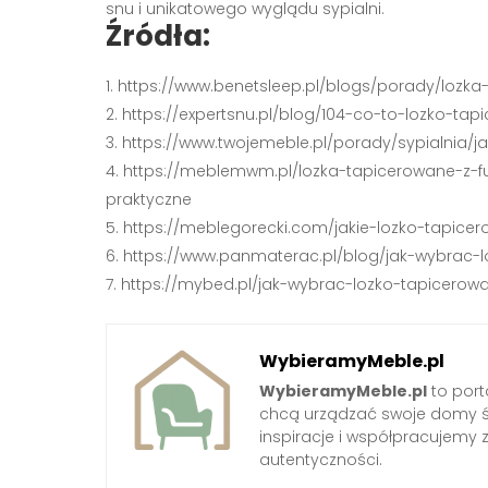
snu i unikatowego wyglądu sypialni.
Źródła:
https://www.benetsleep.pl/blogs/porady/lozk
https://expertsnu.pl/blog/104-co-to-lozko-ta
https://www.twojemeble.pl/porady/sypialnia/
https://meblemwm.pl/lozka-tapicerowane-z-f
praktyczne
https://meblegorecki.com/jakie-lozko-tapice
https://www.panmaterac.pl/blog/jak-wybrac-
https://mybed.pl/jak-wybrac-lozko-tapicerow
WybieramyMeble.pl
WybieramyMeble.pl
to porta
chcą urządzać swoje domy ś
inspiracje i współpracujemy 
autentyczności.