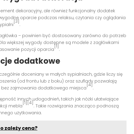
 element dekoracyjny, ale również funkcjonalny dodatek
e wygodne oparcie podczas relaksu, czytania czy oglądania
[3]
ypialni
.
zagłówka – powinien być dostosowany zarówno do potrzeb
 Dla większej wygody dostępne są modele z zagłówkami
[1]
asowanie pozycji oparcia
.
nkcje dodatkowe
czególnie doceniany w małych sypialniach, gdzie liczy się
szenia (od frontu lub z boku) oraz szuflady pozwalają
[4]
lia bez zajmowania dodatkowego miejsca
.
ępność innych udogodnień, takich jak nóżki ułatwiające
[1][4]
ukcji mebla
. Takie rozwiązania znacząco podnoszą
ennego użytkowania.
go zależy cena?