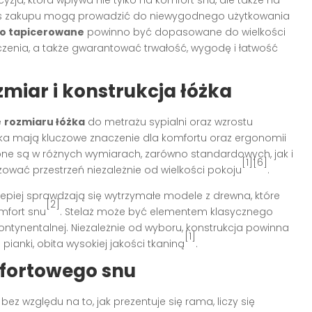
yzja, która wpływa nie tylko na komfort snu, ale także na
czas zakupu mogą prowadzić do niewygodnego użytkowania
ko tapicerowane
powinno być dopasowane do wielkości
zczenia, a także gwarantować trwałość, wygodę i łatwość
miar i konstrukcja łóżka
e
rozmiaru łóżka
do metrażu sypialni oraz wzrostu
żka mają kluczowe znaczenie dla komfortu oraz ergonomii
pne są w różnych wymiarach, zarówno standardowych, jak i
[1][6]
ować przestrzeń niezależnie od wielkości pokoju
.
jlepiej sprawdzają się wytrzymałe modele z drewna, które
[2]
mfort snu
. Stelaż może być elementem klasycznego
ntynentalnej. Niezależnie od wyboru, konstrukcja powinna
[1]
ianki, obita wysokiej jakości tkaniną
.
fortowego snu
bez względu na to, jak prezentuje się rama, liczy się