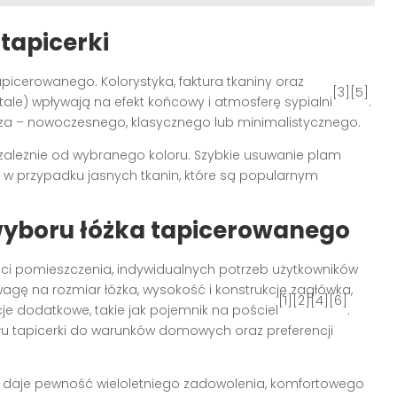
 tapicerki
apicerowanego. Kolorystyka, faktura tkaniny oraz
[3][5]
ale) wpływają na efekt końcowy i atmosferę sypialni
.
rza – nowoczesnego, klasycznego lub minimalistycznego.
zależnie od wybranego koloru. Szybkie usuwanie plam
 w przypadku jasnych tkanin, które są popularnym
yboru łóżka tapicerowanego
ości pomieszczenia, indywidualnych potrzeb użytkowników
uwagę na rozmiar łóżka, wysokość i konstrukcję zagłówka,
[1][2][4][6]
je dodatkowe, takie jak pojemnik na pościel
.
u tapicerki do warunków domowych oraz preferencji
 daje pewność wieloletniego zadowolenia, komfortowego