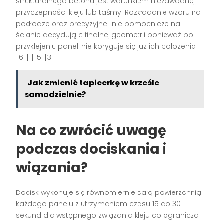
strukturalnego betonu jest warunkiem niezawodnej
przyczepności kleju lub taśmy. Rozkładanie wzoru na
podłodze oraz precyzyjne linie pomocnicze na
ścianie decydują o finalnej geometrii ponieważ po
przyklejeniu paneli nie koryguje się już ich położenia
[6][1][5][3].
Jak zmienić tapicerkę w krześle
samodzielnie?
Na co zwrócić uwagę
podczas dociskania i
wiązania?
Docisk wykonuje się równomiernie całą powierzchnią
każdego panelu z utrzymaniem czasu 15 do 30
sekund dla wstępnego związania kleju co ogranicza