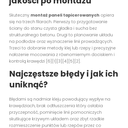
jakości po montażu
Skuteczny
montaż paneli tapicerowanych
opiera
się na trzech filarach. Pierwszy to przygotowanie
ściany do stanu czysta gładka i sucha bez
strukturalnego betonu. Drugi to planowanie układu
na podłodze oraz wyznaczenie linii prowadzących.
Trzeci to dobranie metody klej lub rzepy i precyzyjne
nałożenie mocowania z równomiernym dociskiem i
kontrolą krawędzi [6][1][3][4][5][2].
Najczęstsze błędy i jak ich
uniknąć?
Błędami są nadmiar kleju powodujący wypływ na
krawędziach, brak odtłuszczenia który osłabia
przyczepność, pominięcie linii pomocniczych
skutkujące krzywym układem oraz zbyt rzadkie
rozmieszczenie punktów lub rzepów przez co