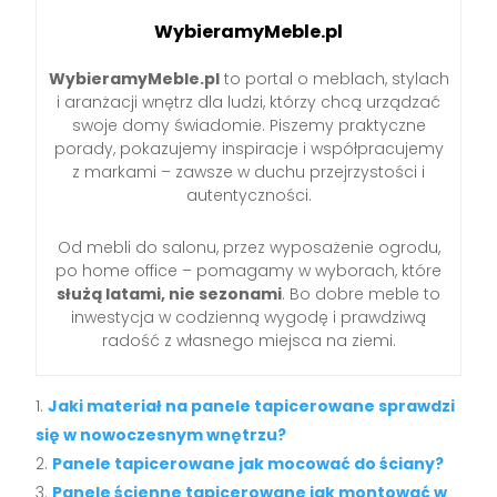
WybieramyMeble.pl
WybieramyMeble.pl
to portal o meblach, stylach
i aranżacji wnętrz dla ludzi, którzy chcą urządzać
swoje domy świadomie. Piszemy praktyczne
porady, pokazujemy inspiracje i współpracujemy
z markami – zawsze w duchu przejrzystości i
autentyczności.
Od mebli do salonu, przez wyposażenie ogrodu,
po home office – pomagamy w wyborach, które
służą latami, nie sezonami
. Bo dobre meble to
inwestycja w codzienną wygodę i prawdziwą
radość z własnego miejsca na ziemi.
Jaki materiał na panele tapicerowane sprawdzi
się w nowoczesnym wnętrzu?
Panele tapicerowane jak mocować do ściany?
Panele ścienne tapicerowane jak montować w