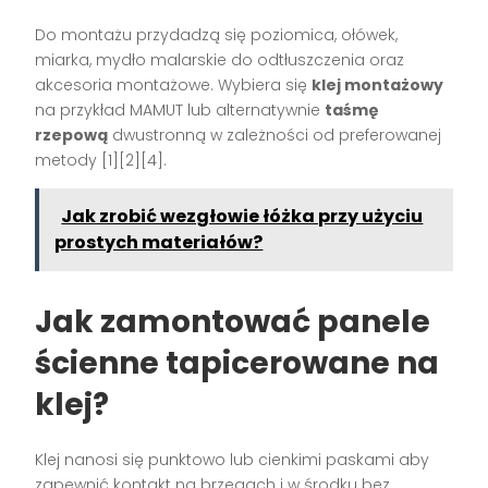
Do montażu przydadzą się poziomica, ołówek,
miarka, mydło malarskie do odtłuszczenia oraz
akcesoria montażowe. Wybiera się
klej montażowy
na przykład MAMUT lub alternatywnie
taśmę
rzepową
dwustronną w zależności od preferowanej
metody [1][2][4].
Jak zrobić wezgłowie łóżka przy użyciu
prostych materiałów?
Jak zamontować panele
ścienne tapicerowane na
klej?
Klej nanosi się punktowo lub cienkimi paskami aby
zapewnić kontakt na brzegach i w środku bez