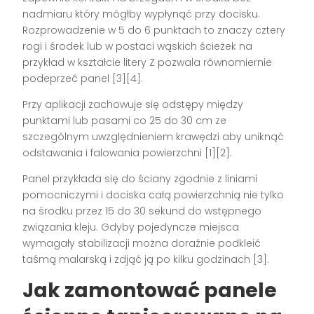
nadmiaru który mógłby wypłynąć przy docisku.
Rozprowadzenie w 5 do 6 punktach to znaczy cztery
rogi i środek lub w postaci wąskich ścieżek na
przykład w kształcie litery Z pozwala równomiernie
podeprzeć panel [3][4].
Przy aplikacji zachowuje się odstępy między
punktami lub pasami co 25 do 30 cm ze
szczególnym uwzględnieniem krawędzi aby uniknąć
odstawania i falowania powierzchni [1][2].
Panel przykłada się do ściany zgodnie z liniami
pomocniczymi i dociska całą powierzchnią nie tylko
na środku przez 15 do 30 sekund do wstępnego
związania kleju. Gdyby pojedyncze miejsca
wymagały stabilizacji można doraźnie podkleić
taśmą malarską i zdjąć ją po kilku godzinach [3].
Jak zamontować panele