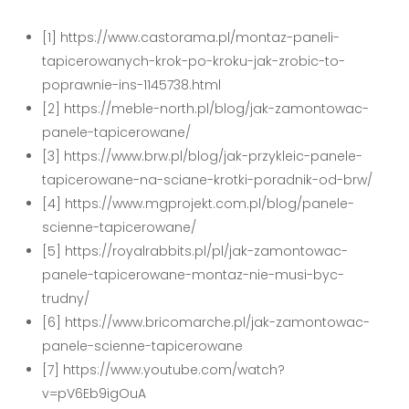
[1] https://www.castorama.pl/montaz-paneli-
tapicerowanych-krok-po-kroku-jak-zrobic-to-
poprawnie-ins-1145738.html
[2] https://meble-north.pl/blog/jak-zamontowac-
panele-tapicerowane/
[3] https://www.brw.pl/blog/jak-przykleic-panele-
tapicerowane-na-sciane-krotki-poradnik-od-brw/
[4] https://www.mgprojekt.com.pl/blog/panele-
scienne-tapicerowane/
[5] https://royalrabbits.pl/pl/jak-zamontowac-
panele-tapicerowane-montaz-nie-musi-byc-
trudny/
[6] https://www.bricomarche.pl/jak-zamontowac-
panele-scienne-tapicerowane
[7] https://www.youtube.com/watch?
v=pV6Eb9igOuA