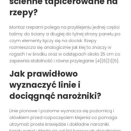
ścienne tapicerowane na
rzepy?
Montaż rzepami polega na przyklejeniu jednej części
taśmy do ściany a drugiej do tylnej strony panelu po
czym elementy łączy się na docisk. Rzepy
rozmieszcza się analogicznie jak klej to znaczy w
rogach i w środku oraz w odstępach około 25 cm co
zapewnia stabilność i równe przyleganie [4][6][1][5].
Jak prawidłowo
wyznaczyć linie i
dociągnąć narożniki?
Linie pionowe i poziome wyznacza się poziomicą i
ołówkiem przed rozpoczęciem klejenia co pomaga
utrzymać proste krawędzie i dokładne narożniki.
Każdy panel układa się od linii bazowych dopełniając