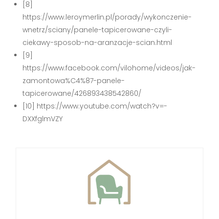
[8]
https://www.leroymerlin.pl/porady/wykonczenie-
wnetrz/sciany/panele-tapicerowane-czyli-
ciekawy-sposob-na-aranzacje-scian.html
[9]
https://www.facebook.com/vilohome/videos/jak-
zamontowa%C4%87-panele-
tapicerowane/426893438542860/
[10] https://www.youtube.com/watch?v=-
DXXfglmVZY