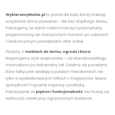
WybieramyMeble.pl
to portal dla ludzi, którzy traktują
urządzanie domu poważnie – ale bez zbędnego stresu.
Pokazujemy, że wybór mebli może być przemyślaną
przyjemnością, nie chaotycznym maraton po salonach
i nieskończonym przewijaniem ofert online.
Piszemy o
meblach do domu, ogrodu i biura
.
Eksplorujemy style wnętrzarskie – od skandynawskiego
minimalizmu po industrialny loft. Dzielimy się poradami,
które faktycznie działają w polskich mieszkaniach, nie
tylko w wyidealizowanych loftach z magazynów. Nasza
specjalność? Łączenie inspiracji z praktyką.
Pokazywanie, że
piękno i funkcjonalność
nie muszą się
wykluczać, nawet przy ograniczonym budżecie.