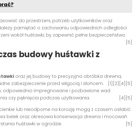
brać?
sować do przestrzeni, potrzeb użytkowników oraz
. Należy pamiętać o zachowaniu odpowiednich odległości
rzeni wokół huśtawki, by zapewnić pełne bezpieczeństwo
[5]
czas budowy huśtawki z
śtawki
oraz jej budowy to precyzyjna obróbka drewna,
adne zabezpieczenie przed wilgocią i słońcem
.
[1][2][4][5]
ne, odpowiednio impregnowane i pozbawione wad
ania czy pęknięcia podczas użytkowania
.
[4][5]
cienkie lub nieodporne na korozję mogą z czasem osłabić
zenia belek oraz okresowa konserwacja drewna i mocowań
ystania huśtawki w ogrodzie
.
[5]