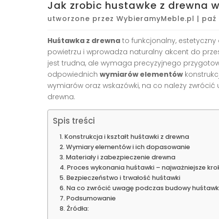
Jak zrobic hustawke z drewna w
utworzone przez
WybieramyMeble.pl
|
paź 
Huśtawka z drewna
to funkcjonalny, estetyczny
powietrzu i wprowadza naturalny akcent do prze
jest trudna, ale wymaga precyzyjnego przygoto
odpowiednich
wymiarów elementów
konstrukcj
wymiarów oraz wskazówki, na co należy zwróci
drewna.
Spis treści
Konstrukcja i kształt huśtawki z drewna
Wymiary elementów i ich dopasowanie
Materiały i zabezpieczenie drewna
Proces wykonania huśtawki – najważniejsze krok
Bezpieczeństwo i trwałość huśtawki
Na co zwrócić uwagę podczas budowy huśtawki
Podsumowanie
Źródła: