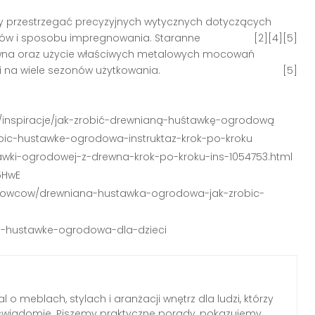
ży przestrzegać precyzyjnych wytycznych dotyczących
iałów i sposobu impregnowania
. Staranne
[2][4][5]
wna oraz użycie właściwych metalowych mocowań
ji na wiele sezonów użytkowania
.
[5]
dy/inspiracje/jak-zrobić-drewnianą-huśtawkę-ogrodową
robic-hustawke-ogrodowa-instruktaz-krok-po-kroku
awki-ogrodowej-z-drewna-krok-po-kroku-ins-1054753.html
5HwE
chowcow/drewniana-hustawka-ogrodowa-jak-zrobic-
bic-hustawke-ogrodowa-dla-dzieci
l o meblach, stylach i aranżacji wnętrz dla ludzi, którzy
wiadomie. Piszemy praktyczne porady, pokazujemy