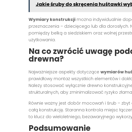
Jakie śruby do skręcenia huśtawki wy
Wymiary konstrukcji
można indywidualnie dopa
przeznaczenia – dziecięcego lub dla dorosłych
pomiędzy belką a siedziskiem oraz wolnej przest
użytkowania
.
Na co zwrócić uwagę pod
drewna?
Najważniejsze aspekty dotyczące
wymiarów hu
prawidłowy montaż wszystkich elementów i dokł
Należy stosować wyłącznie drewno konstrukcyj
strukturalnych, aby zminimalizować ryzyko złam
Równie ważny jest dobór mocowań i śrub – zbyt 
całą konstrukcję. Staranna kontrola miejsc łąc
to klucz do wieloletniego, bezawaryjnego wykorz
Podsumowanie