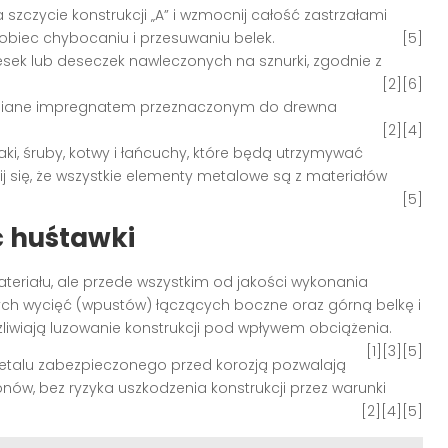
szczycie konstrukcji „A” i wzmocnij całość zastrzałami
obiec chybocaniu i przesuwaniu belek
.
[5]
desek lub deseczek nawleczonych na sznurki, zgodnie z
[2][6]
ewniane impregnatem przeznaczonym do drewna
[2][4]
aki, śruby, kotwy i łańcuchy, które będą utrzymywać
nij się, że wszystkie elementy metalowe są z materiałów
[5]
ć huśtawki
teriału, ale przede wszystkim od jakości wykonania
ych wycięć (wpustów) łączących boczne oraz górną belkę i
żliwiają luzowanie konstrukcji pod wpływem obciążenia
.
[1][3][5]
talu zabezpieczonego przed korozją pozwalają
onów, bez ryzyka uszkodzenia konstrukcji przez warunki
[2][4][5]