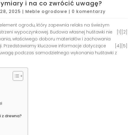
ymiary i na co zwrócić uwagę?
28, 2025
|
Meble ogrodowe
|
0 komentarzy
 element ogrodu, który zapewnia relaks na świeżym
strzeni wypoczynkowej
. Budowa własnej huśtawki nie
[1][2]
wania, właściwego doboru materiałów i zachowania
i
. Przedstawiamy kluczowe informacje dotyczące
[4][5]
ć uwagę podczas samodzielnego wykonania huśtawki z
i
 z drewna?