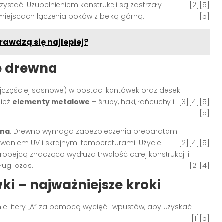
rzystać
. Uzupełnieniem konstrukcji są zastrzały
[2][5]
iejscach łączenia boków z belką górną
.
[5]
rawdzą się najlepiej?
ie drewna
jczęściej sosnowe) w postaci kantówek oraz desek
nież
elementy metalowe
– śruby, haki, łańcuchy i
[3][4][5]
[5]
wna
. Drewno wymaga zabezpieczenia preparatami
owaniem UV i skrajnymi temperaturami
. Użycie
[2][4][5]
obejcą znacząco wydłuża trwałość całej konstrukcji i
ługi czas
.
[2][4]
i – najważniejsze kroki
mie litery „A” za pomocą wycięć i wpustów, aby uzyskać
[1][5]