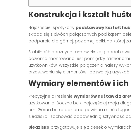
Konstrukcja i kształt huś
Najczęściej spotykany
podstawowy kształt huś
składa się z dwóch połączonych pod kątem belek, 
podparcie dla górnej, poziomej belki, na której z
Stabilność bocznych ram zwiększają dodatkow
pozioma montowana jest pomiędzy ramionami „A”,
użytkowników
. Wszystkie połączenia należy wyko
przesuwaniu się elementów i pozwalają uzyskać 
Wymiary elementów i ich
Precyzyjne określenie
wymiarów huśtawki z dr
użytkowania. Boczne belki najczęściej mają dług
cm
. Górna belka pozioma powinna mieć długość 
siedzisko i zachować odpowiednią sztywność cał
Siedzisko
przygotowuje się z desek o wymiarach 