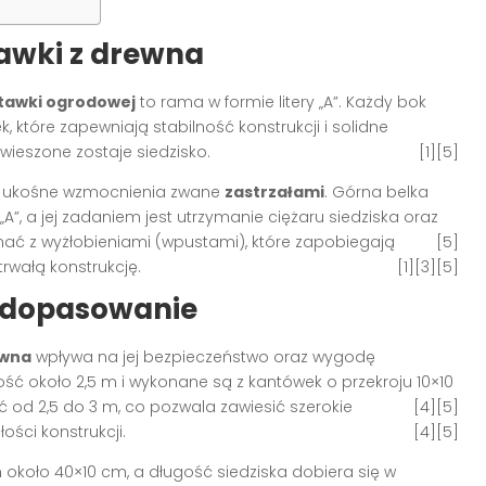
tawki z drewna
tawki ogrodowej
to rama w formie litery „A”. Każdy bok
które zapewniają stabilność konstrukcji i solidne
awieszone zostaje siedzisko
.
[1][5]
e ukośne wzmocnienia zwane
zastrzałami
. Górna belka
 a jej zadaniem jest utrzymanie ciężaru siedziska oraz
nać z wyżłobieniami (wpustami), które zapobiegają
[5]
trwałą konstrukcję
.
[1][3][5]
 dopasowanie
ewna
wpływa na jej bezpieczeństwo oraz wygodę
ość około 2,5 m i wykonane są z kantówek o przekroju 10×10
od 2,5 do 3 m, co pozwala zawiesić szerokie
[4][5]
ości konstrukcji
.
[4][5]
około 40×10 cm, a długość siedziska dobiera się w