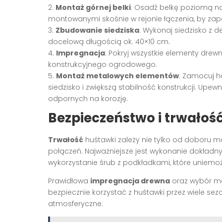
2.
Montaż górnej belki
: Osadź belkę poziomą na 
montowanymi skośnie w rejonie łączenia, by zap
3.
Zbudowanie siedziska
: Wykonaj siedzisko z 
docelową długością ok. 40×10 cm
.
4.
Impregnacja
: Pokryj wszystkie elementy dr
konstrukcyjnego ogrodowego
.
5.
Montaż metalowych elementów
: Zamocuj h
siedzisko i zwiększą stabilność konstrukcji. Upew
odpornych na korozję
.
Bezpieczeństwo i trwałoś
Trwałość
huśtawki zależy nie tylko od doboru ma
połączeń. Najważniejsze jest wykonanie dokładn
wykorzystanie śrub z podkładkami, które uniemo
Prawidłowa
impregnacja drewna
oraz wybór me
bezpiecznie korzystać z huśtawki przez wiele sez
atmosferyczne
.