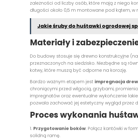
zależności od liczby osób, które mają z niego ko
długości około 0,5 m montowane pod kątem, w m
Jakie śruby do huśtawki ogrodowej sp
Materiały i zabezpieczen
Do budowy stosuje się drewno konstrukcyjne (na
przeznaczonych na siedzisko
. Niezbędne są rów
kotwy, które muszą być odporne na korozję
.
Bardzo ważnym etapem jest
impregnacja dre
chroniącymi przed wilgocią, grzybami, promieni
impregnatów oraz ewentualne wykończenie lakier
pozwala zachować jej estetyczny wygląd przez d
Proces wykonania huśtawk
1.
Przygotowanie boków
: Połącz kantówki w for
solidną ramę
.