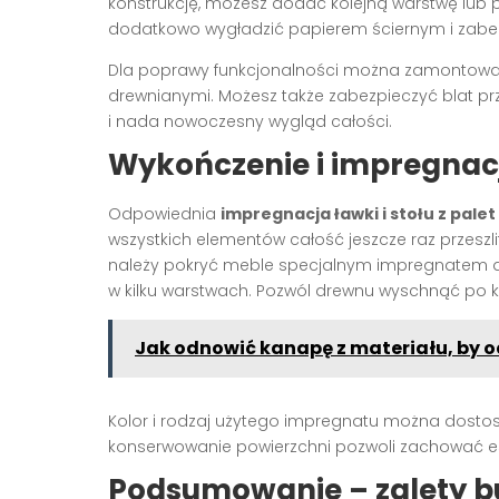
konstrukcję, możesz dodać kolejną warstwę lub 
dodatkowo wygładzić papierem ściernym i zabezp
Dla poprawy funkcjonalności można zamontować
drewnianymi. Możesz także zabezpieczyć blat pr
i nada nowoczesny wygląd całości.
Wykończenie i impregnacj
Odpowiednia
impregnacja ławki i stołu z palet
wszystkich elementów całość jeszcze raz przeszlif
należy pokryć meble specjalnym impregnatem d
w kilku warstwach. Pozwól drewnu wyschnąć po ka
Jak odnowić kanapę z materiału, by 
Kolor i rodzaj użytego impregnatu można dosto
konserwowanie powierzchni pozwoli zachować est
Podsumowanie – zalety b