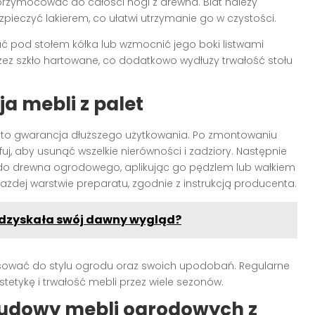
przymocować do całości nogi z drewna. Blat należy
ieczyć lakierem, co ułatwi utrzymanie go w czystości.
 pod stołem kółka lub wzmocnić jego boki listwami
zez szkło hartowane, co dodatkowo wydłuży trwałość stołu
a mebli z palet
to gwarancja dłuższego użytkowania. Po zmontowaniu
uj, aby usunąć wszelkie nierówności i zadziory. Następnie
o drewna ogrodowego, aplikując go pędzlem lub wałkiem
żdej warstwie preparatu, zgodnie z instrukcją producenta.
odzyskała swój dawny wygląd?
sować do stylu ogrodu oraz swoich upodobań. Regularne
etykę i trwałość mebli przez wiele sezonów.
udowy mebli ogrodowych z