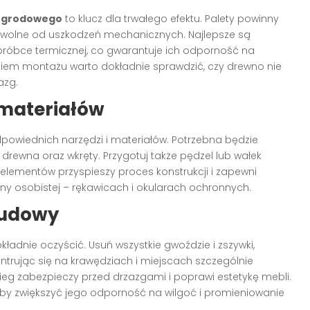
u ogrodowego
to klucz dla trwałego efektu. Palety powinny
 wolne od uszkodzeń mechanicznych. Najlepsze są
bróbce termicznej, co gwarantuje ich odporność na
ciem montażu warto dokładnie sprawdzić, czy drewno nie
azg.
 materiałów
wiednich narzędzi i materiałów. Potrzebna będzie
o drewna oraz wkręty. Przygotuj także pędzel lub wałek
h elementów przyspieszy proces konstrukcji i zapewni
ny osobistej – rękawicach i okularach ochronnych.
budowy
kładnie oczyścić. Usuń wszystkie gwoździe i zszywki,
trując się na krawędziach i miejscach szczególnie
ieg zabezpieczy przed drzazgami i poprawi estetykę mebli.
by zwiększyć jego odporność na wilgoć i promieniowanie