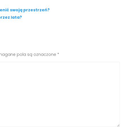
ienić swoją przestrzeń?
rzez lata?
agane pola są oznaczone
*