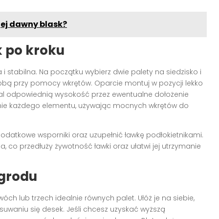
jej dawny blask?
k po kroku
stabilna. Na początku wybierz dwie palety na siedzisko i
sobą przy pomocy wkrętów. Oparcie montuj w pozycji lekko
tal odpowiednią wysokość przez ewentualne dołożenie
nie każdego elementu, używając mocnych wkrętów do
odatkowe wsporniki oraz uzupełnić ławkę podłokietnikami.
, co przedłuży żywotność ławki oraz ułatwi jej utrzymanie
ogrodu
óch lub trzech idealnie równych palet. Ułóż je na siebie,
uwaniu się desek. Jeśli chcesz uzyskać wyższą