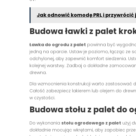
Jak odnowić komodę PRL i przywrócić 
Budowa ławki z palet kro
Ławka do ogrodu z palet
powinna być wygodna i 
jedną na oparcie. Ustaw je poziomo, łącząc ze 
odchylonej, aby zapewnić komfort siedzenia. Us
kolejnej warstwy. Zadbaj o dokładne zamocowa
drewna.
Dla wzmocnienia konstrukcji warto zastosować d
Całość zabezpiecz lakierem lub olejem do drewna
w czystości.
Budowa stołu z palet do 
Do wykonania
stołu ogrodowego z palet
użyj dw
dokładnie mocując wkrętami, aby zapobiec przes