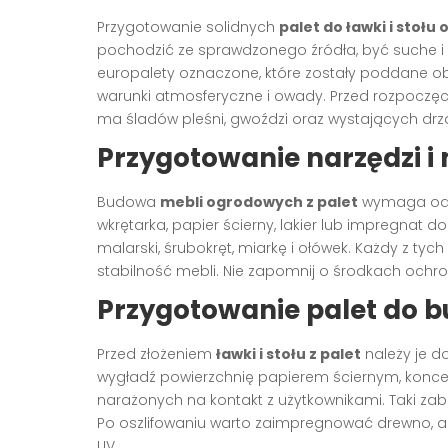
Przygotowanie solidnych
palet do ławki i stoł
pochodzić ze sprawdzonego źródła, być suche i
europalety oznaczone, które zostały poddane o
warunki atmosferyczne i owady. Przed rozpoczę
ma śladów pleśni, gwoździ oraz wystających drz
Przygotowanie narzędzi i
Budowa
mebli ogrodowych z palet
wymaga odpo
wkrętarka, papier ścierny, lakier lub impregnat d
malarski, śrubokręt, miarkę i ołówek. Każdy z tyc
stabilność mebli. Nie zapomnij o środkach ochro
Przygotowanie palet do 
Przed złożeniem
ławki i stołu z palet
należy je do
wygładź powierzchnię papierem ściernym, koncen
narażonych na kontakt z użytkownikami. Taki zab
Po oszlifowaniu warto zaimpregnować drewno, a
UV.