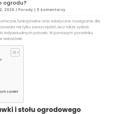
do ogrodu?
12, 2026
|
Porady
|
0 komentarzy
miczne, funkcjonalne oraz estetyczne rozwiązanie dla
ozwala nie tylko zaoszczędzić, lecz także zyskać
do indywidualnych potrzeb. W poniższym poradniku
ne wskazówki.
o
ch z palet
wki i stołu ogrodowego