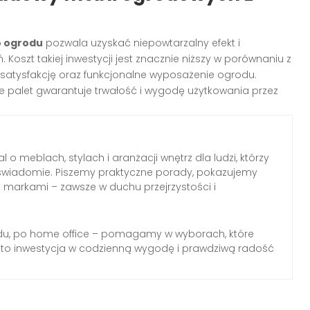
do ogrodu
pozwala uzyskać niepowtarzalny efekt i
szt takiej inwestycji jest znacznie niższy w porównaniu z
satysfakcję oraz funkcjonalne wyposażenie ogrodu.
 palet gwarantuje trwałość i wygodę użytkowania przez
l o meblach, stylach i aranżacji wnętrz dla ludzi, którzy
wiadomie. Piszemy praktyczne porady, pokazujemy
z markami – zawsze w duchu przejrzystości i
du, po home office – pomagamy w wyborach, które
 to inwestycja w codzienną wygodę i prawdziwą radość