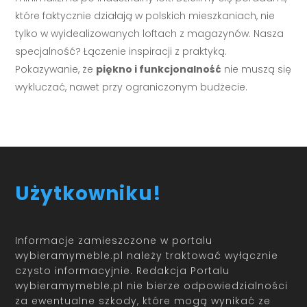
które faktycznie działają w polskich mieszkaniach, nie
tylko w wyidealizowanych loftach z magazynów. Nasza
specjalność? Łączenie inspiracji z praktyką.
Pokazywanie, że
piękno i funkcjonalność
nie muszą się
wykluczać, nawet przy ograniczonym budżecie.
Użytkowniku!
Informacje zamieszczone w portalu
wybieramymeble.pl należy traktować wyłącznie
czysto informacyjnie. Redakcja Portalu
wybieramymeble.pl nie bierze odpowiedzialności
za ewentualne szkody, które mogą wynikać ze