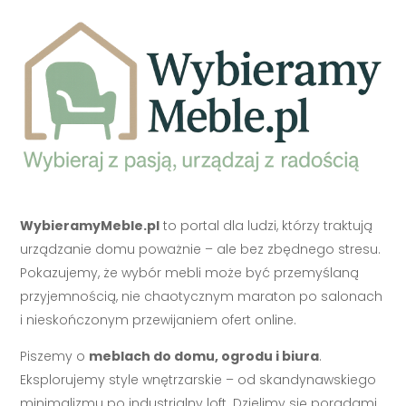
WybieramyMeble.pl
to portal dla ludzi, którzy traktują
urządzanie domu poważnie – ale bez zbędnego stresu.
Pokazujemy, że wybór mebli może być przemyślaną
przyjemnością, nie chaotycznym maraton po salonach
i nieskończonym przewijaniem ofert online.
Piszemy o
meblach do domu, ogrodu i biura
.
Eksplorujemy style wnętrzarskie – od skandynawskiego
minimalizmu po industrialny loft. Dzielimy się poradami,