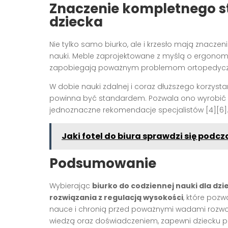
Znaczenie kompletnego s
dziecka
Nie tylko samo biurko, ale i krzesło mają znaczen
nauki. Meble zaprojektowane z myślą o ergonomi
zapobiegają poważnym problemom ortopedycz
W dobie nauki zdalnej i coraz dłuższego korzyst
powinna być standardem. Pozwala ono wyrobić p
jednoznaczne rekomendacje specjalistów
[4][6]
Jaki fotel do biura sprawdzi się podc
Podsumowanie
Wybierając
biurko do codziennej nauki dla dzi
rozwiązania z regulacją wysokości
, które poz
nauce i chronią przed poważnymi wadami rozwoj
wiedzą oraz doświadczeniem, zapewni dziecku peł