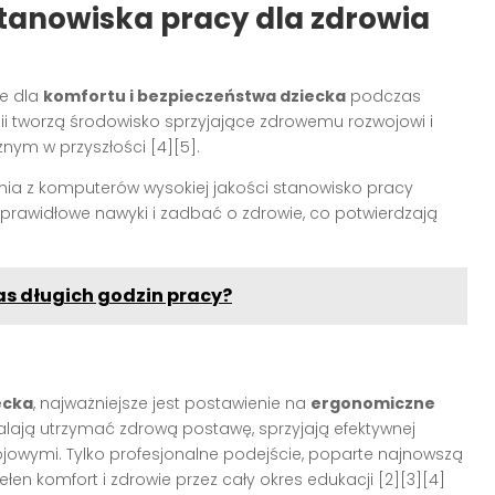
tanowiska pracy dla zdrowia
ie dla
komfortu i bezpieczeństwa dziecka
podczas
i tworzą środowisko sprzyjające zdrowemu rozwojowi i
nym w przyszłości
[4][5]
.
ania z komputerów wysokiej jakości stanowisko pracy
rawidłowe nawyki i zadbać o zdrowie, co potwierdzają
.
zas długich godzin pracy?
ecka
, najważniejsze jest postawienie na
ergonomiczne
walają utrzymać zdrową postawę, sprzyjają efektywnej
owymi. Tylko profesjonalne podejście, poparte najnowszą
en komfort i zdrowie przez cały okres edukacji
[2][3][4]