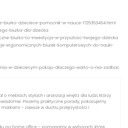
zne-biurko-dzieciece-pomocnik-w-nauce-1725353454.html
nego-biurka-dla-dziecka
czne-biurko-to-inwestycja-w-przyszlosc-twojego-dziecka
ycje-ergonomicznych-biurek-komputerowych-do-nauki-
nomia-w-dzieciecym-pokoju-dlaczego-warto-o-nia-zadbac
l o meblach, stylach i aranżacji wnętrz dla ludzi, którzy
wiadomie. Piszemy praktyczne porady, pokazujemy
z markami – zawsze w duchu przejrzystości i
du, po home office – pomagamy w wyborach, które