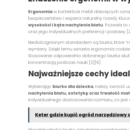
Ergonomia
w kontekście mebli dziecięcych oznac
bezpieczeństwo i wspiera naturalny rozwój. Klucz
wysokości i kąta nachylenia blatu
. Pozwala t
oraz jego indywidualnych preferencji i postawy
[
Niedoścignionym standardem są biurka, które “ro
wymiany. Dzięki temu wzrasta ergonomia codzie
Stosowanie odpowiednio dobranego biurka skut
koncentracją podczas nauki
[2][6]
.
Najważniejsze cechy idea
Wybierając
biurko dla dziecka
, należy zwrócić
nachylenia blatu, estetykę oraz trwałość ma
indywidualnego dostosowania rozmiaru, co jest 
Keter gdzie kupić ogród narzędziowy
Wysokiej jakości biurko zapobiega powstawaniu 