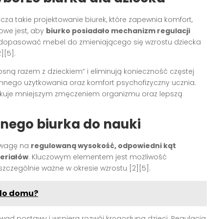
za takie projektowanie biurek, które zapewnia komfort,
owe jest, aby
biurko posiadało mechanizm regulacji
o dopasować mebel do zmieniającego się wzrostu dziecka
2][5]
.
sną razem z dzieckiem” i eliminują konieczność częstej
nnego użytkowania oraz komfort psychofizyczny ucznia.
kuje mniejszym zmęczeniem organizmu oraz lepszą
lnego biurka do nauki
 uwagę na
regulowaną wysokość, odpowiedni kąt
teriałów
. Kluczowym elementem jest możliwość
szczególnie ważne w okresie wzrostu
[2][5]
.
 do domu?
wad postawy i wspiera rozwój kręgosłupa dzieci. Regulacja