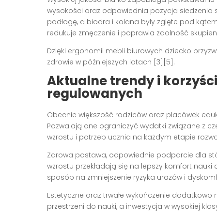
wysokości oraz odpowiednia pozycja siedzenia s
podłogę, a biodra i kolana były zgięte pod kąte
redukuje zmęczenie i poprawia zdolność skupie
Dzięki ergonomii mebli biurowych dziecko przyzw
zdrowie w późniejszych latach
[3][5]
.
Aktualne trendy i korzyśc
regulowanych
Obecnie większość rodziców oraz placówek eduk
Pozwalają one ograniczyć wydatki związane z c
wzrostu i potrzeb ucznia na każdym etapie rozw
Zdrowa postawa, odpowiednie podparcie dla stó
wzrostu przekładają się na lepszy komfort nauki
sposób na zmniejszenie ryzyka urazów i dyskom
Estetyczne oraz trwałe wykończenie dodatkowo
przestrzeni do nauki, a inwestycja w wysokiej kla