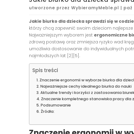
utworzone przez
WybieramyMeble.pl
|
paź 
Jakie biurko dla dziecka sprawdzi się w codz
którzy chcą zapewnić swoim dzieciom najlepsze w
Najważniejszym wyborem jest
ergonomiczne bi
zdrową postawę oraz zmniejsza ryzyko wad kręg
umożliwia dostosowanie do indywidualnych potrz
najmłodszych lat
[2][5]
.
Spis treści
Znaczenie ergonomii w wyborze biurka dla dziec
Najważniejsze cechy idealnego biurka do nauki
Aktualne trendy i korzyści z zastosowania biur
Znaczenie kompletnego stanowiska pracy dla 
Podsumowanie
Źródła:
Znaczenie ergonomii w wy