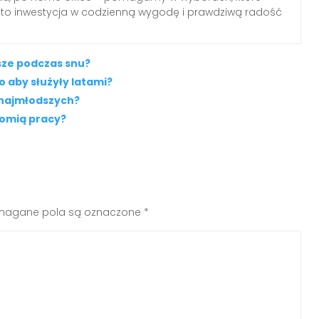
 to inwestycja w codzienną wygodę i prawdziwą radość
jsze podczas snu?
 aby służyły latami?
 najmłodszych?
nomią pracy?
agane pola są oznaczone
*