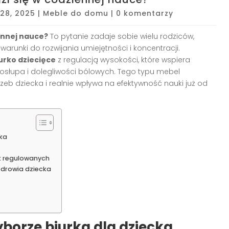
28, 2025
|
Meble do domu
|
0 komentarzy
iennej nauce?
To pytanie zadaje sobie wielu rodziców,
arunki do rozwijania umiejętności i koncentracji.
urko dziecięce
z regulacją wysokości, które wspiera
osłupa i dolegliwości bólowych. Tego typu mebel
eb dziecka i realnie wpływa na efektywność nauki już od
ka
ek regulowanych
zdrowia dziecka
borze biurka dla dziecka