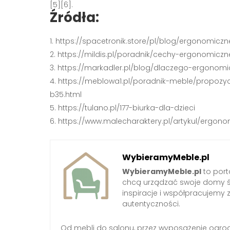
[5][6]
.
Źródła:
https://spacetronik.store/pl/blog/ergonomic
https://mildis.pl/poradnik/cechy-ergonomicz
https://markadler.pl/blog/dlaczego-ergonomi
https://meblowa1.pl/poradnik-meble/propoz
b35.html
https://tulano.pl/177-biurka-dla-dzieci
https://www.malecharaktery.pl/artykul/ergo
WybieramyMeble.pl
WybieramyMeble.pl
to porta
chcą urządzać swoje domy ś
inspiracje i współpracujemy 
autentyczności.
Od mebli do salonu, przez wyposażenie ogro