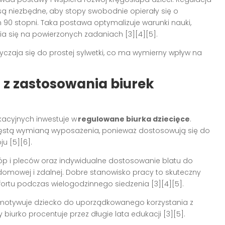
ą niezbędne, aby stopy swobodnie opierały się o
m 90 stopni. Taka postawa optymalizuje warunki nauki,
nia się na powierzonych zadaniach
[3][4][5]
.
yczaja się do prostej sylwetki, co ma wymierny wpływ na
i z zastosowania biurek
acyjnych inwestuje w
regulowane biurka dziecięce
.
zęstą wymianą wyposażenia, ponieważ dostosowują się do
oju
[5][6]
.
p i pleców oraz indywidualne dostosowanie blatu do
 domowej i zdalnej. Dobre stanowisko pracy to skuteczny
fortu podczas wielogodzinnego siedzenia
[3][4][5]
.
 motywuje dziecko do uporządkowanego korzystania z
sy biurko procentuje przez długie lata edukacji
[3][5]
.