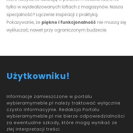
tylko w wyidealizowanych loftach z magazynów. Nasza
specjalność? Łączenie inspiracji z praktyką.
Pokazywanie, że
piękno i funkcjonalność
nie muszą się
wykluczać, nawet przy ograniczonym budżecie.
Użytkowniku!
Informacje zamieszczone w portalu
wybieramymeble.pl należy traktować wyłącznie
czysto informacyjnie. Redakcja Portalu
wybieramymeble.pl nie bierze odpowiedzialności
za ewentualne szkody, które mogą wynikać ze
złej interpretacji treści.