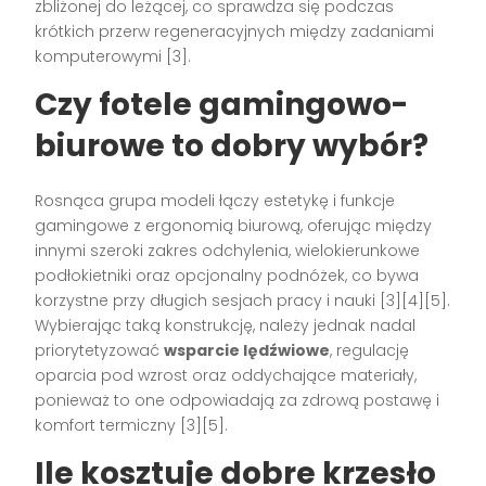
zbliżonej do leżącej, co sprawdza się podczas
krótkich przerw regeneracyjnych między zadaniami
komputerowymi [3].
Czy fotele gamingowo-
biurowe to dobry wybór?
Rosnąca grupa modeli łączy estetykę i funkcje
gamingowe z ergonomią biurową, oferując między
innymi szeroki zakres odchylenia, wielokierunkowe
podłokietniki oraz opcjonalny podnóżek, co bywa
korzystne przy długich sesjach pracy i nauki [3][4][5].
Wybierając taką konstrukcję, należy jednak nadal
priorytetyzować
wsparcie lędźwiowe
, regulację
oparcia pod wzrost oraz oddychające materiały,
ponieważ to one odpowiadają za zdrową postawę i
komfort termiczny [3][5].
Ile kosztuje dobre krzesło