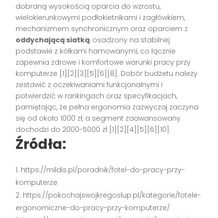
dobraną wysokością oparcia do wzrostu,
wielokierunkowymi podłokietnikami i zagłówkiem,
mechanizmem synchronicznym oraz oparciem z
oddychającą siatką
, osadzony na stabilnej
podstawie z kółkami hamowanymi, co łącznie
zapewnia zdrowe i komfortowe warunki pracy przy
komputerze [1][2][3][5][6][8]. Dobór budżetu należy
zestawić z oczekiwaniami funkcjonalnymi i
potwierdzić w rankingach oraz specyfikacjach,
pamiętając, że pełna ergonomia zazwyczaj zaczyna
się od około 1000 zł, a segment zaawansowany
dochodzi do 2000-5000 zł [1][2][4][5][6][10].
Źródła:
https://mildis.pl/poradnik/fotel-do-pracy-przy-
komputerze
https://pokochajswojkregoslup.pl/kategorie/fotele-
ergonomiczne-do-pracy-przy-komputerze/