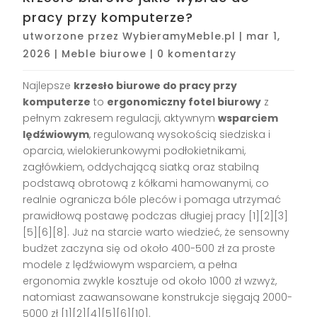
pracy przy komputerze?
utworzone przez
WybieramyMeble.pl
|
mar 1,
2026
|
Meble biurowe
|
0 komentarzy
Najlepsze
krzesło biurowe do pracy przy
komputerze
to
ergonomiczny fotel biurowy
z
pełnym zakresem regulacji, aktywnym
wsparciem
lędźwiowym
, regulowaną wysokością siedziska i
oparcia, wielokierunkowymi podłokietnikami,
zagłówkiem, oddychającą siatką oraz stabilną
podstawą obrotową z kółkami hamowanymi, co
realnie ogranicza bóle pleców i pomaga utrzymać
prawidłową postawę podczas długiej pracy [1][2][3]
[5][6][8]. Już na starcie warto wiedzieć, że sensowny
budżet zaczyna się od około 400-500 zł za proste
modele z lędźwiowym wsparciem, a pełna
ergonomia zwykle kosztuje od około 1000 zł wzwyż,
natomiast zaawansowane konstrukcje sięgają 2000-
5000 zł [1][2][4][5][6][10].