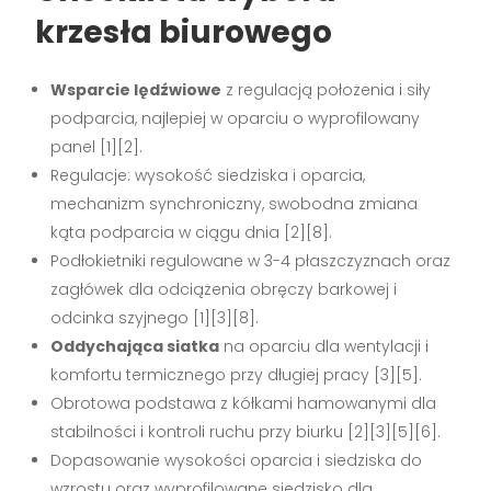
krzesła biurowego
Wsparcie lędźwiowe
z regulacją położenia i siły
podparcia, najlepiej w oparciu o wyprofilowany
panel [1][2].
Regulacje: wysokość siedziska i oparcia,
mechanizm synchroniczny, swobodna zmiana
kąta podparcia w ciągu dnia [2][8].
Podłokietniki regulowane w 3-4 płaszczyznach oraz
zagłówek dla odciążenia obręczy barkowej i
odcinka szyjnego [1][3][8].
Oddychająca siatka
na oparciu dla wentylacji i
komfortu termicznego przy długiej pracy [3][5].
Obrotowa podstawa z kółkami hamowanymi dla
stabilności i kontroli ruchu przy biurku [2][3][5][6].
Dopasowanie wysokości oparcia i siedziska do
wzrostu oraz wyprofilowane siedzisko dla