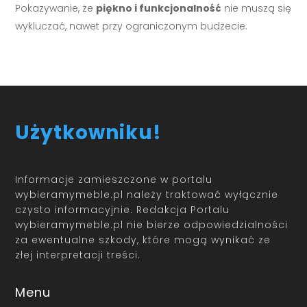
Pokazywanie, że
piękno i funkcjonalność
nie muszą się
wykluczać, nawet przy ograniczonym budżecie.
Użytkowniku!
Informacje zamieszczone w portalu
wybieramymeble.pl należy traktować wyłącznie
czysto informacyjnie. Redakcja Portalu
wybieramymeble.pl nie bierze odpowiedzialności
za ewentualne szkody, które mogą wynikać ze
złej interpretacji treści.
Menu