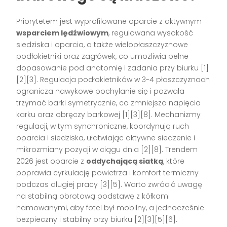
Priorytetem jest wyprofilowane oparcie z aktywnym
wsparciem lędźwiowym
, regulowana wysokość
siedziska i oparcia, a także wielopłaszczyznowe
podłokietniki oraz zagłówek, co umożliwia pełne
dopasowanie pod anatomię i zadania przy biurku [1]
[2][3]. Regulacja podłokietników w 3-4 płaszczyznach
ogranicza nawykowe pochylanie się i pozwala
trzymać barki symetrycznie, co zmniejsza napięcia
karku oraz obręczy barkowej [1][3][8]. Mechanizmy
regulacji, w tym synchroniczne, koordynują ruch
oparcia i siedziska, ułatwiając aktywne siedzenie i
mikrozmiany pozycji w ciągu dnia [2][8]. Trendem
2026 jest oparcie z
oddychającą siatką
, które
poprawia cyrkulację powietrza i komfort termiczny
podczas długiej pracy [3][5]. Warto zwrócić uwagę
na stabilną obrotową podstawę z kółkami
hamowanymi, aby fotel był mobilny, a jednocześnie
bezpieczny i stabilny przy biurku [2][3][5][6].