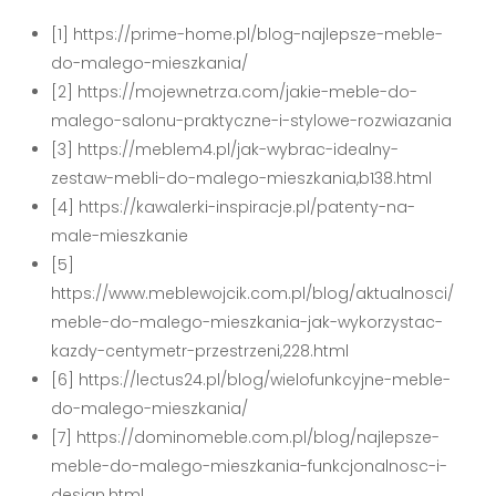
[1] https://prime-home.pl/blog-najlepsze-meble-
do-malego-mieszkania/
[2] https://mojewnetrza.com/jakie-meble-do-
malego-salonu-praktyczne-i-stylowe-rozwiazania
[3] https://meblem4.pl/jak-wybrac-idealny-
zestaw-mebli-do-malego-mieszkania,b138.html
[4] https://kawalerki-inspiracje.pl/patenty-na-
male-mieszkanie
[5]
https://www.meblewojcik.com.pl/blog/aktualnosci/
meble-do-malego-mieszkania-jak-wykorzystac-
kazdy-centymetr-przestrzeni,228.html
[6] https://lectus24.pl/blog/wielofunkcyjne-meble-
do-malego-mieszkania/
[7] https://dominomeble.com.pl/blog/najlepsze-
meble-do-malego-mieszkania-funkcjonalnosc-i-
design.html