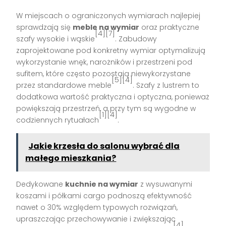
W miejscach o ograniczonych wymiarach najlepiej
sprawdzają się
meble na wymiar
oraz praktyczne
[4][7]
szafy wysokie i wąskie
. Zabudowy
zaprojektowane pod konkretny wymiar optymalizują
wykorzystanie wnęk, narożników i przestrzeni pod
sufitem, które często pozostają niewykorzystane
[5][4]
przez standardowe meble
. Szafy z lustrem to
dodatkowa wartość praktyczna i optyczna, ponieważ
powiększają przestrzeń, a przy tym są wygodne w
[1][4]
codziennych rytuałach
.
Jakie krzesła do salonu wybrać dla
małego mieszkania?
Dedykowane
kuchnie na wymiar
z wysuwanymi
koszami i półkami cargo podnoszą efektywność
nawet o 30% względem typowych rozwiązań,
upraszczając przechowywanie i zwiększając
[4]