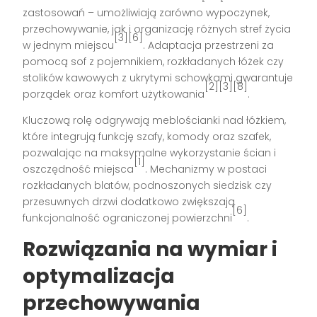
zastosowań – umożliwiają zarówno wypoczynek,
przechowywanie, jak i organizację różnych stref życia
[3][6]
w jednym miejscu
. Adaptacja przestrzeni za
pomocą sof z pojemnikiem, rozkładanych łóżek czy
stolików kawowych z ukrytymi schowkami gwarantuje
[2][3][8]
porządek oraz komfort użytkowania
.
Kluczową rolę odgrywają meblościanki nad łóżkiem,
które integrują funkcję szafy, komody oraz szafek,
pozwalając na maksymalne wykorzystanie ścian i
[1]
oszczędność miejsca
. Mechanizmy w postaci
rozkładanych blatów, podnoszonych siedzisk czy
przesuwnych drzwi dodatkowo zwiększają
[6]
funkcjonalność ograniczonej powierzchni
.
Rozwiązania na wymiar i
optymalizacja
przechowywania