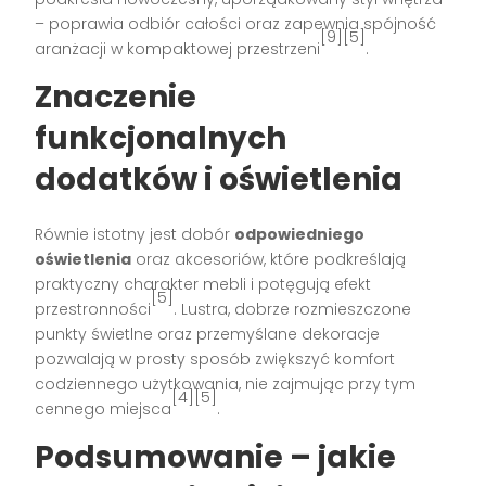
– poprawia odbiór całości oraz zapewnia spójność
[9][5]
aranżacji w kompaktowej przestrzeni
.
Znaczenie
funkcjonalnych
dodatków i oświetlenia
Równie istotny jest dobór
odpowiedniego
oświetlenia
oraz akcesoriów, które podkreślają
praktyczny charakter mebli i potęgują efekt
[5]
przestronności
. Lustra, dobrze rozmieszczone
punkty świetlne oraz przemyślane dekoracje
pozwalają w prosty sposób zwiększyć komfort
codziennego użytkowania, nie zajmując przy tym
[4][5]
cennego miejsca
.
Podsumowanie – jakie