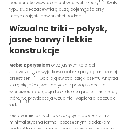
dostępność wszystkich potrzebnych rzeczy
. Szafy
typu słupek zapewniają dużą pojemność przy
[7]
małym zajęciu powierzchni podłogi
.
Wizualne triki – połysk,
jasne barwy i lekkie
konstrukcje
Meble z połyskiem
oraz jasnych kolorach
sprawdzają się wyjątkowo dobrze przy ograniczonej
[9]
przestrzeni
. Odbijają światło, dzięki czemu wnętrza
stają się jaśniejsze i optycznie powiększone. Te
właściwości potęgują także lekkie i proste linie mebli,
które nie przytłaczają wizualnie i wspierają poczucie
[5][9]
ładu
.
Zestawienie jasnych, błyszczących powierzchni z
minimalistyczną formą i oszczędnymi dodatkami
podkreśla nowoczesny, uporządkowany styl wnętrza