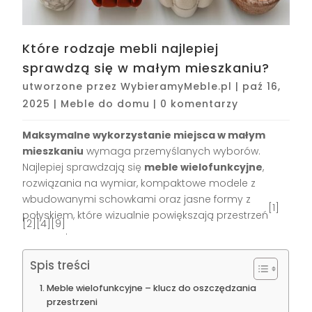
Które rodzaje mebli najlepiej
sprawdzą się w małym mieszkaniu?
utworzone przez
WybieramyMeble.pl
|
paź 16,
2025
|
Meble do domu
|
0 komentarzy
Maksymalne wykorzystanie miejsca w małym
mieszkaniu
wymaga przemyślanych wyborów.
Najlepiej sprawdzają się
meble wielofunkcyjne
,
rozwiązania na wymiar, kompaktowe modele z
wbudowanymi schowkami oraz jasne formy z
[1]
połyskiem, które wizualnie powiększają przestrzeń
[2][4][9]
.
Spis treści
Meble wielofunkcyjne – klucz do oszczędzania
przestrzeni