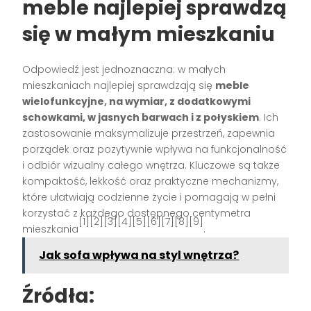
meble najlepiej sprawdzą
się w małym mieszkaniu
Odpowiedź jest jednoznaczna: w małych
mieszkaniach najlepiej sprawdzają się
meble
wielofunkcyjne, na wymiar, z dodatkowymi
schowkami, w jasnych barwach i z połyskiem
. Ich
zastosowanie maksymalizuje przestrzeń, zapewnia
porządek oraz pozytywnie wpływa na funkcjonalność
i odbiór wizualny całego wnętrza. Kluczowe są także
kompaktość, lekkość oraz praktyczne mechanizmy,
które ułatwiają codzienne życie i pomagają w pełni
korzystać z każdego dostępnego centymetra
[1][2][3][4][5][6][7][8][9]
mieszkania
.
Jak sofa wpływa na styl wnętrza?
Źródła: