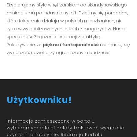
Eksplorujemy style wnętrzarskie – od skandynawskiego
minimalizmu po industrialny loft. Dzielimy się poradami,
które faktycznie działają w polskich mieszkaniach, nie
tylko w wyidealizowanych loftach z magazynów. Nasza
specjalność? Łączenie inspiracji z praktyką.
Pokazywanie, że
piękno i funkcjonalność
nie muszą się
wykluczać, nawet przy ograniczonym budżecie.
Użytkowniku!
Informacje zamieszczone w portalu
wybieramymeble.pl należy traktować wyłącznie
czysto informacyjnie. Redakcja Portalu