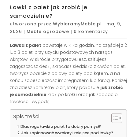
Ławki z palet jak zrobić je
samodzielnie?
utworzone przez
WybieramyMeble.pl
|
maj 9,
2026
|
Meble ogrodowe
|
0 komentarzy
Ławka z palet
powstaje w kilka godzin, najczęściej z 2
lub 3 palet, przy użyciu podstawowych narzędzi i
wkrętów. W skrócie przygotowujesz, szlifujesz i
zagęszczasz deski, skręcasz siedzisko z dwóch palet,
tworzysz oparcie z połowy palety pod kątem, a na
końcu zabezpieczasz impregnatem lub farbą. Poniżej
znajdziesz konkretny plan, który pokazuje
jak zrobić
je samodzielnie
krok po kroku oraz jak zadbać o
trwałość i wygodę.
Spis treści
Dlaczego ławki z palet to dobry pomysł?
Jak zaplanować wymiary i miejsce pod ławkę?