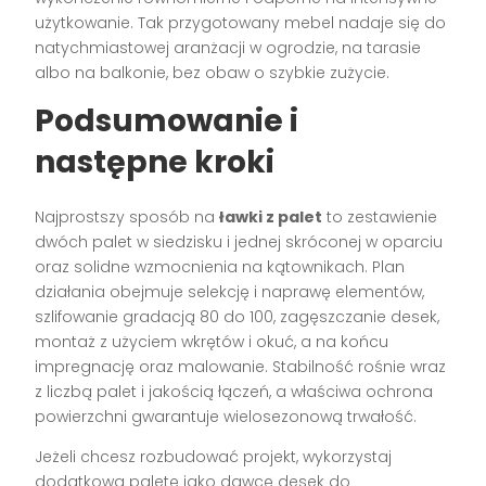
użytkowanie. Tak przygotowany mebel nadaje się do
natychmiastowej aranżacji w ogrodzie, na tarasie
albo na balkonie, bez obaw o szybkie zużycie.
Podsumowanie i
następne kroki
Najprostszy sposób na
ławki z palet
to zestawienie
dwóch palet w siedzisku i jednej skróconej w oparciu
oraz solidne wzmocnienia na kątownikach. Plan
działania obejmuje selekcję i naprawę elementów,
szlifowanie gradacją 80 do 100, zagęszczanie desek,
montaż z użyciem wkrętów i okuć, a na końcu
impregnację oraz malowanie. Stabilność rośnie wraz
z liczbą palet i jakością łączeń, a właściwa ochrona
powierzchni gwarantuje wielosezonową trwałość.
Jeżeli chcesz rozbudować projekt, wykorzystaj
dodatkową paletę jako dawcę desek do