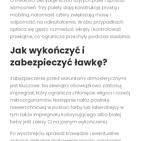
O trwałości decyduje liczba użytych palet i sposób
wzmocnień. Trzy palety dają konstrukcję prostą i
mobilną, natomiast cztery zwiększają masę i
odporność na odkształcenia. W obu przypadkach
opłaca się gęsto rozmieścić wkręty i kontrolować
przekątne, co ogranicza przechyły podczas siadania.
Jak wykończyć i
zabezpieczyć ławkę?
Zabezpieczenie przed warunkami atmosferycznymi
jest kluczowe. Na zewnątrz obowiązkowo zastosuj
impregnat, który ogranicza chłonięcie wilgoci i rozwój
mikroorganizmów. Następnie nałóż powłokę
nawierzchniową w postaci farby lub lakierobejcy w
tym także impregnatu koloryzującego albo białej
farby jeśli zależy Ci na jasnym wykończeniu.
Po wyschnięciu sprawdź krawędzie i ewentualnie
wykonaj delikatne matowienie między warstwami,