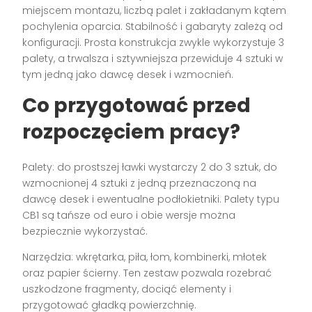
miejscem montażu, liczbą palet i zakładanym kątem
pochylenia oparcia. Stabilność i gabaryty zależą od
konfiguracji. Prosta konstrukcja zwykle wykorzystuje 3
palety, a trwalsza i sztywniejsza przewiduje 4 sztuki w
tym jedną jako dawcę desek i wzmocnień.
Co przygotować przed
rozpoczęciem pracy?
Palety: do prostszej ławki wystarczy 2 do 3 sztuk, do
wzmocnionej 4 sztuki z jedną przeznaczoną na
dawcę desek i ewentualne podłokietniki. Palety typu
CB1 są tańsze od euro i obie wersje można
bezpiecznie wykorzystać.
Narzędzia: wkrętarka, piła, łom, kombinerki, młotek
oraz papier ścierny. Ten zestaw pozwala rozebrać
uszkodzone fragmenty, dociąć elementy i
przygotować gładką powierzchnię.