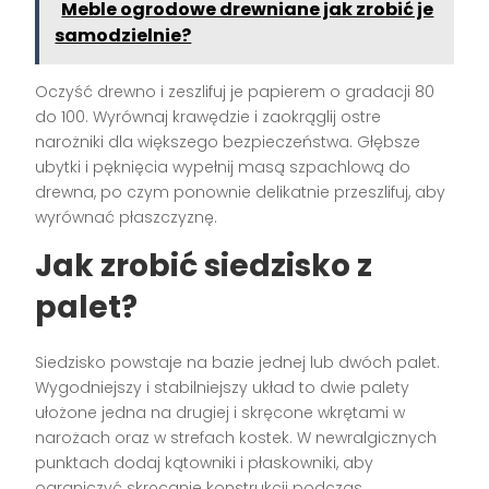
Meble ogrodowe drewniane jak zrobić je
samodzielnie?
Oczyść drewno i zeszlifuj je papierem o gradacji 80
do 100. Wyrównaj krawędzie i zaokrąglij ostre
narożniki dla większego bezpieczeństwa. Głębsze
ubytki i pęknięcia wypełnij masą szpachlową do
drewna, po czym ponownie delikatnie przeszlifuj, aby
wyrównać płaszczyznę.
Jak zrobić siedzisko z
palet?
Siedzisko powstaje na bazie jednej lub dwóch palet.
Wygodniejszy i stabilniejszy układ to dwie palety
ułożone jedna na drugiej i skręcone wkrętami w
narożach oraz w strefach kostek. W newralgicznych
punktach dodaj kątowniki i płaskowniki, aby
ograniczyć skręcanie konstrukcji podczas