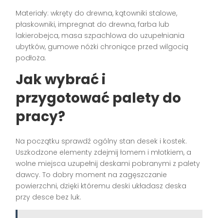
Materiały: wkręty do drewna, kątowniki stalowe,
płaskowniki, impregnat do drewna, farba lub
lakierobejca, masa szpachlowa do uzupełniania
ubytków, gumowe nóżki chroniące przed wilgocią
podłoża.
Jak wybrać i
przygotować palety do
pracy?
Na początku sprawdź ogólny stan desek i kostek.
Uszkodzone elementy zdejmij łomem i młotkiem, a
wolne miejsca uzupełnij deskami pobranymi z palety
dawcy. To dobry moment na zagęszczanie
powierzchni, dzięki któremu deski układasz deska
przy desce bez luk.