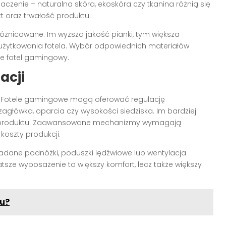
aczenie – naturalna skóra, ekoskóra czy tkanina różnią się
t oraz trwałość produktu.
óżnicowane. Im wyższa jakość pianki, tym większa
 użytkowania fotela. Wybór odpowiednich materiałów
uje fotel gamingowy.
acji
. Fotele gamingowe mogą oferować regulację
zagłówka, oparcia czy wysokości siedziska. Im bardziej
a produktu. Zaawansowane mechanizmy wymagają
oszty produkcji.
ładane podnóżki, poduszki lędźwiowe lub wentylacja
tsze wyposażenie to większy komfort, lecz także większy
u?