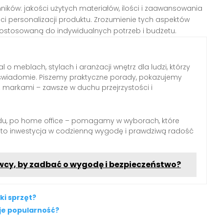
ników: jakości użytych materiałów, ilości i zaawansowania
ści personalizacji produktu. Zrozumienie tych aspektów
stosowaną do indywidualnych potrzeb i budżetu.
l o meblach, stylach i aranżacji wnętrz dla ludzi, którzy
wiadomie. Piszemy praktyczne porady, pokazujemy
z markami – zawsze w duchu przejrzystości i
du, po home office – pomagamy w wyborach, które
 to inwestycja w codzienną wygodę i prawdziwą radość
owcy, by zadbać o wygodę i bezpieczeństwo?
ki sprzęt?
uje popularność?