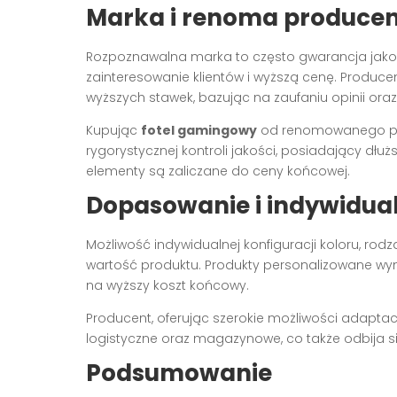
Marka i renoma produce
Rozpoznawalna marka to często gwarancja jakośc
zainteresowanie klientów i wyższą cenę. Produce
wyższych stawek, bazując na zaufaniu opinii or
Kupując
fotel gamingowy
od renomowanego pr
rygorystycznej kontroli jakości, posiadający dł
elementy są zaliczane do ceny końcowej.
Dopasowanie i indywidual
Możliwość indywidualnej konfiguracji koloru, ro
wartość produktu. Produkty personalizowane wy
na wyższy koszt końcowy.
Producent, oferując szerokie możliwości adaptacji
logistyczne oraz magazynowe, co także odbija si
Podsumowanie