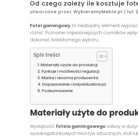
Od czego zależy ile kosztuje f
utworzone przez
WybieramyMeble.pl
|
lut 
Fotel gamingowy
to niezbędny element wyposaże
różnić. Poznanie najważniejszych czynników wpły
dokonać świadomego wyboru.
Spis treści
Materiały użyte do produkcji
Funkcje i możliwości regulacji
Marka i renoma producenta
Dopasowanie i indywidualizacja
Podsumowanie
Materiały użyte do produk
Wydajność
fotela gamingowego
zależy w duży
wysokogatunkowych tworzyw sztucznych, stali lub 