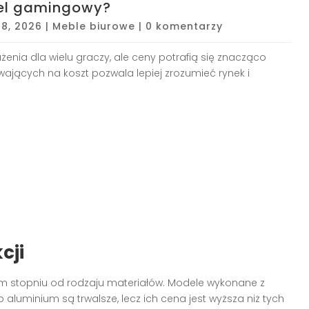
otel gamingowy?
28, 2026
|
Meble biurowe
|
0 komentarzy
nia dla wielu graczy, ale ceny potrafią się znacząco
wających na koszt pozwala lepiej zrozumieć rynek i
cji
m stopniu od rodzaju materiałów. Modele wykonane z
aluminium są trwalsze, lecz ich cena jest wyższa niż tych