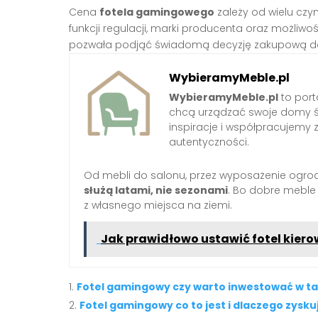
Cena
fotela gamingowego
zależy od wielu czyn
funkcji regulacji, marki producenta oraz możliwo
pozwała podjąć świadomą decyzję zakupową do
WybieramyMeble.pl
WybieramyMeble.pl
to porta
chcą urządzać swoje domy ś
inspiracje i współpracujemy 
autentyczności.
Od mebli do salonu, przez wyposażenie ogro
służą latami, nie sezonami
. Bo dobre meble
z własnego miejsca na ziemi.
Jak prawidłowo ustawić fotel kier
Fotel gamingowy czy warto inwestować w ta
Fotel gamingowy co to jest i dlaczego zysk