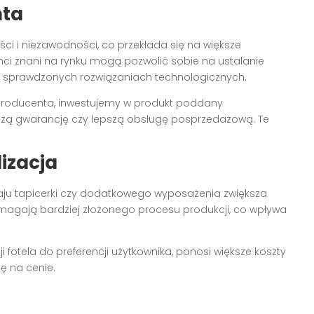
nta
i i niezawodności, co przekłada się na większe
nci znani na rynku mogą pozwolić sobie na ustalanie
az sprawdzonych rozwiązaniach technologicznych.
oducenta, inwestujemy w produkt poddany
uższą gwarancję czy lepszą obsługę posprzedażową. Te
izacja
dzaju tapicerki czy dodatkowego wyposażenia zwiększa
magają bardziej złożonego procesu produkcji, co wpływa
 fotela do preferencji użytkownika, ponosi większe koszty
ę na cenie.