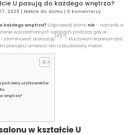
ałcie U pasują do każdego wnętrza?
17, 2025
|
Meble do domu
|
0 komentarzy
 do każdego wnętrza?
Odpowiedź brzmi:
nie
– narożniki w
ją głównie w przestronnych salonach, podczas gdy w
[4][7]
 i zdominować aranżację
. Kluczowym kryterium jest
jakim planujesz umieścić ten rozbudowany mebel.
a potrzeby użytkowników
oku
go wnętrza?
salonu w kształcie U