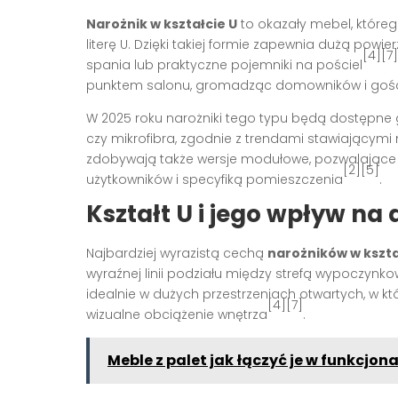
Narożnik w kształcie U
to okazały mebel, któreg
literę U. Dzięki takiej formie zapewnia dużą pow
[4][7]
spania lub praktyczne pojemniki na pościel
punktem salonu, gromadząc domowników i gości
W 2025 roku narożniki tego typu będą dostępne
czy mikrofibra, zgodnie z trendami stawiającymi 
zdobywają także wersje modułowe, pozwalające 
[2][5]
użytkowników i specyfiką pomieszczenia
.
Kształt U i jego wpływ na
Najbardziej wyrazistą cechą
narożników w kszta
wyraźnej linii podziału między strefą wypoczynk
idealnie w dużych przestrzeniach otwartych, w
[4][7]
wizualne obciążenie wnętrza
.
Meble z palet jak łączyć je w funkcjon