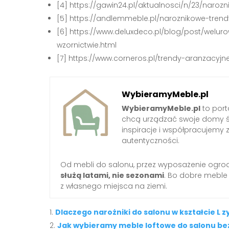
[4] https://gawin24.pl/aktualnosci/n/23/naroz
[5] https://andlemmeble.pl/naroznikowe-tren
[6] https://www.deluxdeco.pl/blog/post/wel
wzornictwie.html
[7] https://www.corneros.pl/trendy-aranzacyj
WybieramyMeble.pl
WybieramyMeble.pl
to porta
chcą urządzać swoje domy ś
inspiracje i współpracujemy 
autentyczności.
Od mebli do salonu, przez wyposażenie ogro
służą latami, nie sezonami
. Bo dobre meble
z własnego miejsca na ziemi.
Dlaczego narożniki do salonu w kształcie L 
Jak wybieramy meble loftowe do salonu be