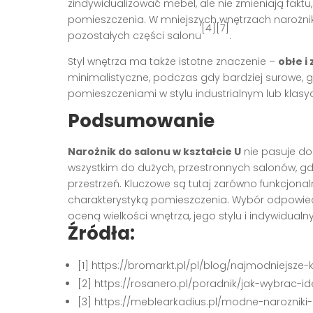
zindywidualizować mebel, ale nie zmieniają fak
pomieszczenia. W mniejszych wnętrzach narożni
[4][7]
pozostałych części salonu
.
Styl wnętrza ma także istotne znaczenie –
obłe i
minimalistyczne, podczas gdy bardziej surowe
pomieszczeniami w stylu industrialnym lub klas
Podsumowanie
Narożnik do salonu w kształcie U
nie pasuje do
wszystkim do dużych, przestronnych salonów, gdz
przestrzeń. Kluczowe są tutaj zarówno funkcjona
charakterystyką pomieszczenia. Wybór odpowie
oceną wielkości wnętrza, jego stylu i indywidual
Źródła:
[1] https://bromarkt.pl/pl/blog/najmodniejsze
[2] https://rosanero.pl/poradnik/jak-wybrac-
[3] https://meblearkadius.pl/modne-narozniki