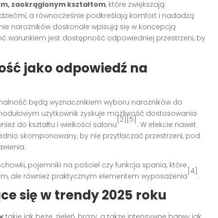
ym, zaokrąglonym kształtom
, które zwiększają
ziećmi, a równocześnie podkreślają komfort i nadadzą
linie narożników doskonale wpisują się w koncepcją
ć warunkiem jest dostępność odpowiedniej przestrzeni, by
ość jako odpowiedź na
onalność będą wyznacznikiem wyboru narożników do
 modułowym użytkownik zyskuje możliwość dostosowania
[2][5]
ież do kształtu i wielkości salonu
. W efekcie nawet
ednio skomponowany, by nie przytłaczać przestrzeni, pod
wienia.
owki, pojemniki na pościel czy funkcja spania, które
[4]
ralnym, ale również praktycznym elementem wyposażenia
.
ące się w trendy 2025 roku
y
takie jak beże, zieleń, brązy, a także intensywne barwy jak