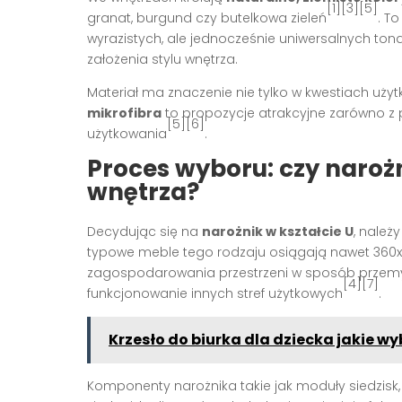
[1][3][5]
granat, burgund czy butelkowa zieleń
. T
wyrazistych, ale jednocześnie uniwersalnych ton
założenia stylu wnętrza.
Materiał ma znaczenie nie tylko w kwestiach użyt
mikrofibra
to propozycje atrakcyjne zarówno z p
[5][6]
użytkowania
.
Proces wyboru: czy naroż
wnętrza?
Decydując się na
narożnik w kształcie U
, należ
typowe meble tego rodzaju osiągają nawet 360
zagospodarowania przestrzeni w sposób przemyś
[4][7]
funkcjonowanie innych stref użytkowych
.
Krzesło do biurka dla dziecka jakie 
Komponenty narożnika takie jak moduły siedzisk,