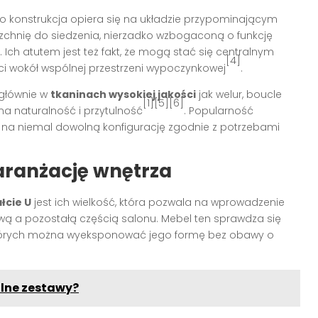
o konstrukcja opiera się na układzie przypominającym
ierzchnię do siedzenia, nierzadko wzbogaconą o funkcję
. Ich atutem jest też fakt, że mogą stać się centralnym
[4]
 wokół wspólnej przestrzeni wypoczynkowej
.
 głównie w
tkaninach wysokiej jakości
jak welur, boucle
[1][5][6]
na naturalność i przytulność
. Popularność
na niemal dowolną konfigurację zgodnie z potrzebami
 aranżację wnętrza
łcie U
jest ich wielkość, która pozwala na wprowadzenie
ową a pozostałą częścią salonu. Mebel ten sprawdza się
 których można wyeksponować jego formę bez obawy o
alne zestawy?