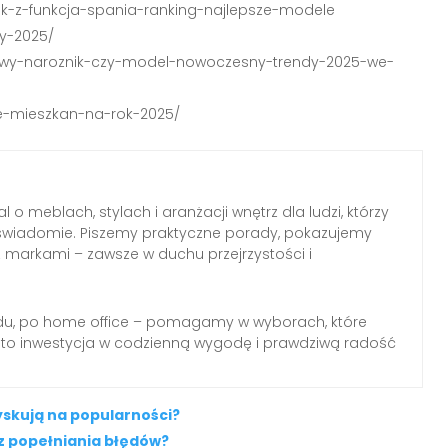
nik-z-funkcja-spania-ranking-najlepsze-modele
dy-2025/
urowy-naroznik-czy-model-nowoczesny-trendy-2025-we-
ne-mieszkan-na-rok-2025/
l o meblach, stylach i aranżacji wnętrz dla ludzi, którzy
wiadomie. Piszemy praktyczne porady, pokazujemy
z markami – zawsze w duchu przejrzystości i
du, po home office – pomagamy w wyborach, które
 to inwestycja w codzienną wygodę i prawdziwą radość
zyskują na popularności?
z popełniania błędów?