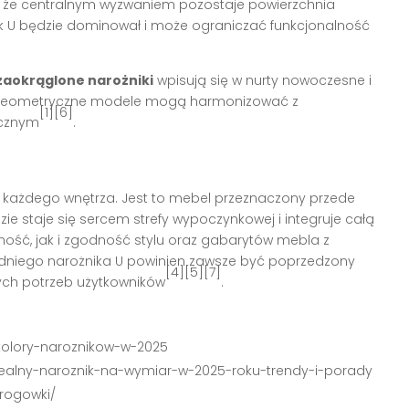
tu, że centralnym wyzwaniem pozostaje powierzchnia
k U będzie dominował i może ograniczać funkcjonalność
 zaokrąglone narożniki
wpisują się w nurty nowoczesne i
, geometryczne modele mogą harmonizować z
[1][6]
ycznym
.
 każdego wnętrza. Jest to mebel przeznaczony przede
ie staje się sercem strefy wypoczynkowej i integruje całą
lność, jak i zgodność stylu oraz gabarytów mebla z
dniego narożnika U powinien zawsze być poprzedzony
[4][5][7]
nych potrzeb użytkowników
.
-kolory-naroznikow-w-2025
idealny-naroznik-na-wymiar-w-2025-roku-trendy-i-porady
-rogowki/