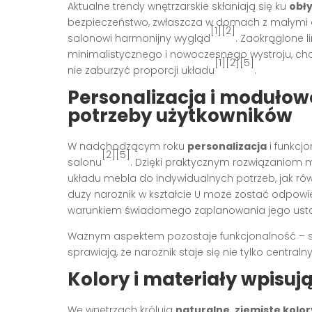
Aktualne trendy wnętrzarskie skłaniają się ku
obł
bezpieczeństwo, zwłaszcza w domach z małymi d
[1][2]
salonowi harmonijny wygląd
. Zaokrąglone 
minimalistycznego i nowoczesnego wystroju, cho
[1][2][5]
nie zaburzyć proporcji układu
.
Personalizacja i modułow
potrzeby użytkowników
W nadchodzącym roku
personalizacja
i funkcj
[2][5]
salonu
. Dzięki praktycznym rozwiązaniom
układu mebla do indywidualnych potrzeb, jak równ
duży narożnik w kształcie U może zostać odpowi
warunkiem świadomego zaplanowania jego usta
Ważnym aspektem pozostaje funkcjonalność – sch
sprawiają, że narożnik staje się nie tylko cent
Kolory i materiały wpisuj
We wnętrzach królują
naturalne, ziemiste kolor