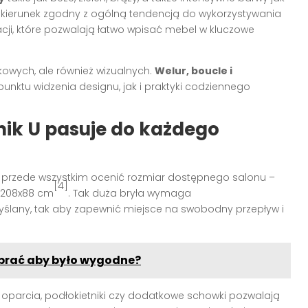
o kierunek zgodny z ogólną tendencją do wykorzystywania
acji, które pozwalają łatwo wpisać mebel w kluczowe
kowych, ale również wizualnych.
Welur, boucle i
unktu widzenia designu, jak i praktyki codziennego
nik U pasuje do każdego
y przede wszystkim ocenić rozmiar dostępnego salonu –
[4]
x208x88 cm
. Tak duża bryła wymaga
lany, tak aby zapewnić miejsce na swobodny przepływ i
wybrać aby było wygodne?
 oparcia, podłokietniki czy dodatkowe schowki pozwalają