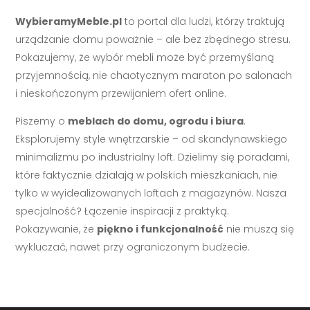
WybieramyMeble.pl
to portal dla ludzi, którzy traktują
urządzanie domu poważnie – ale bez zbędnego stresu.
Pokazujemy, że wybór mebli może być przemyślaną
przyjemnością, nie chaotycznym maraton po salonach
i nieskończonym przewijaniem ofert online.
Piszemy o
meblach do domu, ogrodu i biura
.
Eksplorujemy style wnętrzarskie – od skandynawskiego
minimalizmu po industrialny loft. Dzielimy się poradami,
które faktycznie działają w polskich mieszkaniach, nie
tylko w wyidealizowanych loftach z magazynów. Nasza
specjalność? Łączenie inspiracji z praktyką.
Pokazywanie, że
piękno i funkcjonalność
nie muszą się
wykluczać, nawet przy ograniczonym budżecie.