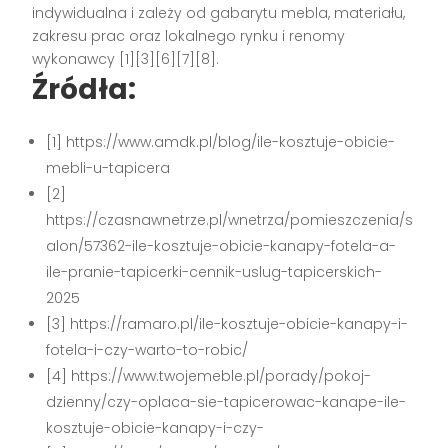
indywidualna i zależy od gabarytu mebla, materiału,
zakresu prac oraz lokalnego rynku i renomy
wykonawcy [1][3][6][7][8].
Źródła:
[1] https://www.amdk.pl/blog/ile-kosztuje-obicie-
mebli-u-tapicera
[2]
https://czasnawnetrze.pl/wnetrza/pomieszczenia/s
alon/57362-ile-kosztuje-obicie-kanapy-fotela-a-
ile-pranie-tapicerki-cennik-uslug-tapicerskich-
2025
[3] https://ramaro.pl/ile-kosztuje-obicie-kanapy-i-
fotela-i-czy-warto-to-robic/
[4] https://www.twojemeble.pl/porady/pokoj-
dzienny/czy-oplaca-sie-tapicerowac-kanape-ile-
kosztuje-obicie-kanapy-i-czy-