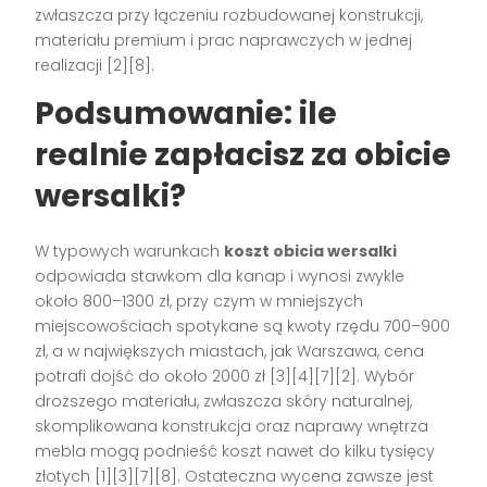
zwłaszcza przy łączeniu rozbudowanej konstrukcji,
materiału premium i prac naprawczych w jednej
realizacji [2][8].
Podsumowanie: ile
realnie zapłacisz za obicie
wersalki?
W typowych warunkach
koszt obicia wersalki
odpowiada stawkom dla kanap i wynosi zwykle
około 800–1300 zł, przy czym w mniejszych
miejscowościach spotykane są kwoty rzędu 700–900
zł, a w największych miastach, jak Warszawa, cena
potrafi dojść do około 2000 zł [3][4][7][2]. Wybór
droższego materiału, zwłaszcza skóry naturalnej,
skomplikowana konstrukcja oraz naprawy wnętrza
mebla mogą podnieść koszt nawet do kilku tysięcy
złotych [1][3][7][8]. Ostateczna wycena zawsze jest