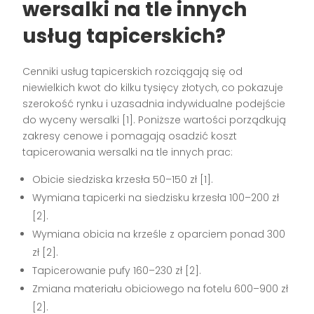
wersalki na tle innych
usług tapicerskich?
Cenniki usług tapicerskich rozciągają się od
niewielkich kwot do kilku tysięcy złotych, co pokazuje
szerokość rynku i uzasadnia indywidualne podejście
do wyceny wersalki [1]. Poniższe wartości porządkują
zakresy cenowe i pomagają osadzić koszt
tapicerowania wersalki na tle innych prac:
Obicie siedziska krzesła 50–150 zł [1].
Wymiana tapicerki na siedzisku krzesła 100–200 zł
[2].
Wymiana obicia na krześle z oparciem ponad 300
zł [2].
Tapicerowanie pufy 160–230 zł [2].
Zmiana materiału obiciowego na fotelu 600–900 zł
[2].