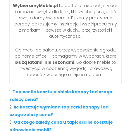
WybieramyMeble.pl
to portal o meblach, stylach
i aranżacji wnętrz dla ludzi, którzy chcą urządzać
swoje domy świadomie. Piszemy praktyczne
porady, pokazujemy inspiracje i współpracujemy
z markami – zawsze w duchu przejrzystości i
autentyczności.
Od mebli do salonu, przez wyposażenie ogrodu,
po home office – pomagamy w wyborach, które
służą latami, nie sezonami
. Bo dobre meble to
inwestycja w codzienną wygodę i prawdziwą
radość z własnego miejsca na ziemi.
Tapicer ile kosztuje obicie kanapy i od czego
zależy cena?
Ile kosztuje wymiana tapicerki kanapy i od
czego zależy cena?
Od czego zależy cena u tapicera ile kosztuje
odnowienie mebli?