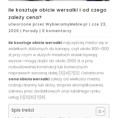
Ile kosztuje obicie wersalki i od czego
zależy cena?
utworzone przez
WybieramyMeble.pl
|
cze 23,
2026
|
Porady
|
0 komentarzy
Ile kosztuje obicie wersalki
najczęściej mieści się w
widełkach zbliżonych do kanapy, czyli około 800–1300
zł, przy czym w dużych miastach stawki bywają
wyższe i mogą dojść do około 2000 zł, a przy
rozbudowanej konstrukcji lub koniecznych
naprawach wzrosną dalej [3][4][7][2]. Ostateczna
cena obicia wersalki
zależy od wielkości mebla,
rodzaju tkaniny lub skóry, stopnia skomplikowania,
zakresu prac dodatkowych oraz lokalnego rynku
usług [1][3][6][7][8].
Spis treści