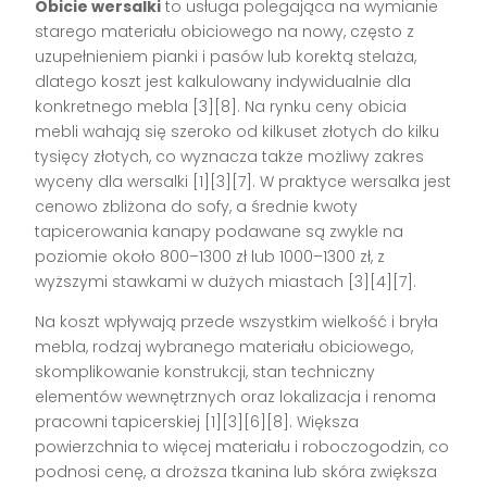
Obicie wersalki
to usługa polegająca na wymianie
starego materiału obiciowego na nowy, często z
uzupełnieniem pianki i pasów lub korektą stelaża,
dlatego koszt jest kalkulowany indywidualnie dla
konkretnego mebla [3][8]. Na rynku ceny obicia
mebli wahają się szeroko od kilkuset złotych do kilku
tysięcy złotych, co wyznacza także możliwy zakres
wyceny dla wersalki [1][3][7]. W praktyce wersalka jest
cenowo zbliżona do sofy, a średnie kwoty
tapicerowania kanapy podawane są zwykle na
poziomie około 800–1300 zł lub 1000–1300 zł, z
wyższymi stawkami w dużych miastach [3][4][7].
Na koszt wpływają przede wszystkim wielkość i bryła
mebla, rodzaj wybranego materiału obiciowego,
skomplikowanie konstrukcji, stan techniczny
elementów wewnętrznych oraz lokalizacja i renoma
pracowni tapicerskiej [1][3][6][8]. Większa
powierzchnia to więcej materiału i roboczogodzin, co
podnosi cenę, a droższa tkanina lub skóra zwiększa