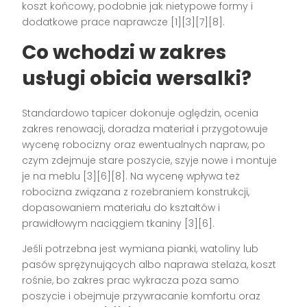
koszt końcowy, podobnie jak nietypowe formy i
dodatkowe prace naprawcze [1][3][7][8].
Co wchodzi w zakres
usługi obicia wersalki?
Standardowo tapicer dokonuje oględzin, ocenia
zakres renowacji, doradza materiał i przygotowuje
wycenę robocizny oraz ewentualnych napraw, po
czym zdejmuje stare poszycie, szyje nowe i montuje
je na meblu [3][6][8]. Na wycenę wpływa też
robocizna związana z rozebraniem konstrukcji,
dopasowaniem materiału do kształtów i
prawidłowym naciągiem tkaniny [3][6].
Jeśli potrzebna jest wymiana pianki, watoliny lub
pasów sprężynujących albo naprawa stelaża, koszt
rośnie, bo zakres prac wykracza poza samo
poszycie i obejmuje przywracanie komfortu oraz