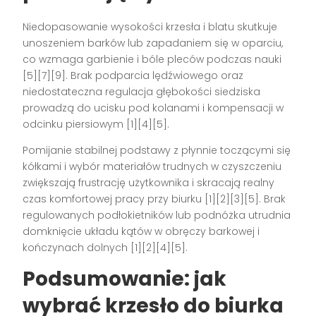
Niedopasowanie wysokości krzesła i blatu skutkuje
unoszeniem barków lub zapadaniem się w oparciu,
co wzmaga garbienie i bóle pleców podczas nauki
[5][7][9]. Brak podparcia lędźwiowego oraz
niedostateczna regulacja głębokości siedziska
prowadzą do ucisku pod kolanami i kompensacji w
odcinku piersiowym [1][4][5].
Pomijanie stabilnej podstawy z płynnie toczącymi się
kółkami i wybór materiałów trudnych w czyszczeniu
zwiększają frustrację użytkownika i skracają realny
czas komfortowej pracy przy biurku [1][2][3][5]. Brak
regulowanych podłokietników lub podnóżka utrudnia
domknięcie układu kątów w obręczy barkowej i
kończynach dolnych [1][2][4][5].
Podsumowanie: jak
wybrać krzesło do biurka