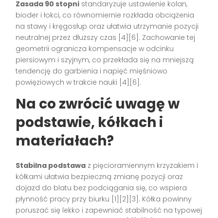
Zasada 90 stopni
standaryzuje ustawienie kolan,
bioder i łokci, co równomiernie rozkłada obciążenia
na stawy i kręgosłup oraz ułatwia utrzymanie pozycji
neutralnej przez dłuższy czas [4][6]. Zachowanie tej
geometrii ogranicza kompensacje w odcinku
piersiowym i szyjnym, co przekłada się na mniejszą
tendencję do garbienia i napięć mięśniowo
powięziowych w trakcie nauki [4][6].
Na co zwrócić uwagę w
podstawie, kółkach i
materiałach?
Stabilna podstawa
z pięcioramiennym krzyżakiem i
kółkami ułatwia bezpieczną zmianę pozycji oraz
dojazd do blatu bez podciągania się, co wspiera
płynność pracy przy biurku [1][2][3]. Kółka powinny
poruszać się lekko i zapewniać stabilność na typowej