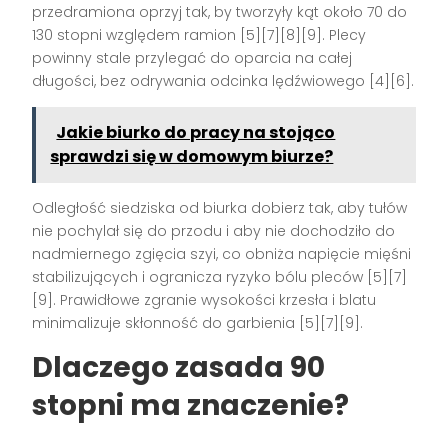
przedramiona oprzyj tak, by tworzyły kąt około 70 do
130 stopni względem ramion [5][7][8][9]. Plecy
powinny stale przylegać do oparcia na całej
długości, bez odrywania odcinka lędźwiowego [4][6].
Jakie biurko do pracy na stojąco
sprawdzi się w domowym biurze?
Odległość siedziska od biurka dobierz tak, aby tułów
nie pochylał się do przodu i aby nie dochodziło do
nadmiernego zgięcia szyi, co obniża napięcie mięśni
stabilizujących i ogranicza ryzyko bólu pleców [5][7]
[9]. Prawidłowe zgranie wysokości krzesła i blatu
minimalizuje skłonność do garbienia [5][7][9].
Dlaczego zasada 90
stopni ma znaczenie?