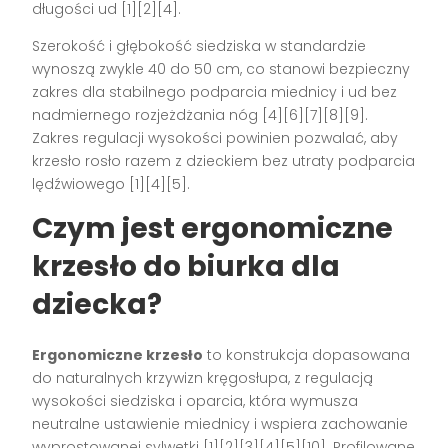
długości ud [1][2][4].
Szerokość i głębokość siedziska w standardzie
wynoszą zwykle 40 do 50 cm, co stanowi bezpieczny
zakres dla stabilnego podparcia miednicy i ud bez
nadmiernego rozjeżdżania nóg [4][6][7][8][9].
Zakres regulacji wysokości powinien pozwalać, aby
krzesło rosło razem z dzieckiem bez utraty podparcia
lędźwiowego [1][4][5].
Czym jest ergonomiczne
krzesło do biurka dla
dziecka?
Ergonomiczne krzesło
to konstrukcja dopasowana
do naturalnych krzywizn kręgosłupa, z regulacją
wysokości siedziska i oparcia, która wymusza
neutralne ustawienie miednicy i wspiera zachowanie
wyprostowanej sylwetki [1][2][3][4][5][10]. Profilowane