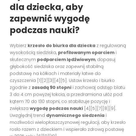
dla dziecka, aby
zapewnić wygodę
podczas nauki?
Wybierz
krzesło do biurka dla dziecka
z regulowaną
wysokością siedziska,
profilowanym oparciem
i
skutecznym
podparciem lędźwiowym
, dopasuj
głębokość siedziska oraz zapewnij stabilną
podstawę na kółkach i materiały łatwe do
czyszczenia [1][2][3][4][5]. Ustaw krzesło i biurko
zgodnie z
zasadą 90 stopni
i zachowaj odstęp blatu
3 do 4 cm powyżej łokcia, a przedramiona ułóż pod
kątem 70 do 130 stopni, co stabilizuje pozycję i
zwiększa
wygodę podczas nauki
[4][5][7][8][9].
Uwzględnij trend
dynamicznego siedzenia
i
możliwości wielopłaszczyznowej regulacji, aby krzesło
rosło razem z dzieckiem i wspierało zdrową postawę