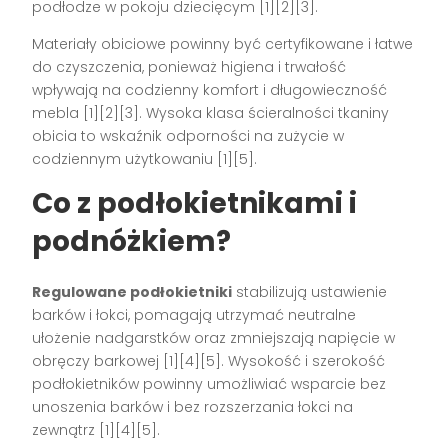
podłodze w pokoju dziecięcym [1][2][3].
Materiały obiciowe powinny być certyfikowane i łatwe
do czyszczenia, ponieważ higiena i trwałość
wpływają na codzienny komfort i długowieczność
mebla [1][2][3]. Wysoka klasa ścieralności tkaniny
obicia to wskaźnik odporności na zużycie w
codziennym użytkowaniu [1][5].
Co z podłokietnikami i
podnóżkiem?
Regulowane podłokietniki
stabilizują ustawienie
barków i łokci, pomagają utrzymać neutralne
ułożenie nadgarstków oraz zmniejszają napięcie w
obręczy barkowej [1][4][5]. Wysokość i szerokość
podłokietników powinny umożliwiać wsparcie bez
unoszenia barków i bez rozszerzania łokci na
zewnątrz [1][4][5].