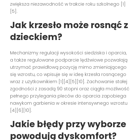
zwiększa niezawodność w trakcie roku szkolnego [1]
[5].
Jak krzesło może rosnąć z
dzieckiem?
Mechanizmy regulacji wysokości siedziska i oparcia,
a także regulowane podparcie lędźwiowe pozwalają
utrzymać prawidłową pozycję mimo zmieniającego
się wzrostu, co wpisuje się w ideę krzesła rosnącego
wraz z użytkownikiem [1][4][5][10]. Zachowanie stałej
zgodności z zasadą 90 stopni oraz ciągła możliwość
pełnego przylegania pleców do oparcia zapobiega
nawykom garbienia w okresie intensywnego wzrostu
[4][6][10].
Jakie błędy przy wyborze
powodują dyskomfort?