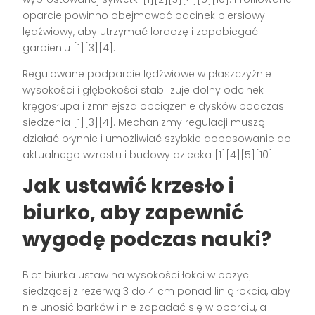
oparcie powinno obejmować odcinek piersiowy i
lędźwiowy, aby utrzymać lordozę i zapobiegać
garbieniu [1][3][4].
Regulowane podparcie lędźwiowe w płaszczyźnie
wysokości i głębokości stabilizuje dolny odcinek
kręgosłupa i zmniejsza obciążenie dysków podczas
siedzenia [1][3][4]. Mechanizmy regulacji muszą
działać płynnie i umożliwiać szybkie dopasowanie do
aktualnego wzrostu i budowy dziecka [1][4][5][10].
Jak ustawić krzesło i
biurko, aby zapewnić
wygodę podczas nauki?
Blat biurka ustaw na wysokości łokci w pozycji
siedzącej z rezerwą 3 do 4 cm ponad linią łokcia, aby
nie unosić barków i nie zapadać się w oparciu, a