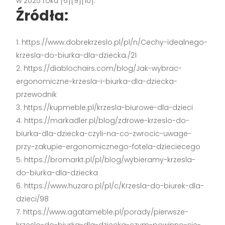
w 2025 roku [6][9][10].
Źródła:
https://www.dobrekrzeslo.pl/pl/n/Cechy-idealnego-
krzesla-do-biurka-dla-dziecka./21
https://diablochairs.com/blog/Jak-wybrac-
ergonomiczne-krzesla-i-biurka-dla-dziecka-
przewodnik
https://kupmeble.pl/krzesla-biurowe-dla-dzieci
https://markadler.pl/blog/zdrowe-krzeslo-do-
biurka-dla-dziecka-czyli-na-co-zwrocic-uwage-
przy-zakupie-ergonomicznego-fotela-dzieciecego
https://bromarkt.pl/pl/blog/wybieramy-krzesla-
do-biurka-dla-dziecka
https://www.huzaro.pl/pl/c/Krzesla-do-biurek-dla-
dzieci/98
https://www.agatameble.pl/porady/pierwsze-
krzeslo-do-biurka-dla-dziecka-czym-powinno-sie-