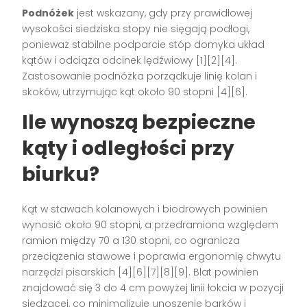
Podnóżek
jest wskazany, gdy przy prawidłowej
wysokości siedziska stopy nie sięgają podłogi,
ponieważ stabilne podparcie stóp domyka układ
kątów i odciąża odcinek lędźwiowy [1][2][4].
Zastosowanie podnóżka porządkuje linię kolan i
skoków, utrzymując kąt około 90 stopni [4][6].
Ile wynoszą bezpieczne
kąty i odległości przy
biurku?
Kąt w stawach kolanowych i biodrowych powinien
wynosić około 90 stopni, a przedramiona względem
ramion między 70 a 130 stopni, co ogranicza
przeciążenia stawowe i poprawia ergonomię chwytu
narzędzi pisarskich [4][6][7][8][9]. Blat powinien
znajdować się 3 do 4 cm powyżej linii łokcia w pozycji
siedzącej, co minimalizuje unoszenie barków i