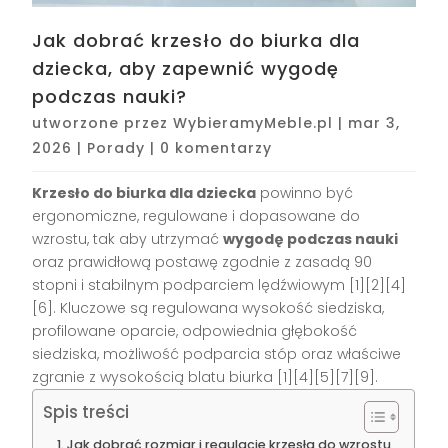
Jak dobrać krzesło do biurka dla
dziecka, aby zapewnić wygodę
podczas nauki?
utworzone przez
WybieramyMeble.pl
|
mar 3,
2026
|
Porady
|
0 komentarzy
Krzesło do biurka dla dziecka
powinno być
ergonomiczne, regulowane i dopasowane do
wzrostu, tak aby utrzymać
wygodę podczas nauki
oraz prawidłową postawę zgodnie z zasadą 90
stopni i stabilnym podparciem lędźwiowym [1][2][4]
[6]. Kluczowe są regulowana wysokość siedziska,
profilowane oparcie, odpowiednia głębokość
siedziska, możliwość podparcia stóp oraz właściwe
zgranie z wysokością blatu biurka [1][4][5][7][9].
Spis treści
Jak dobrać rozmiar i regulacje krzesła do wzrostu