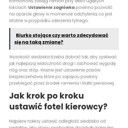
komfortowy zasięg ramion przy lekko ugiętych
łokciach.
Ustawienie zagłówka
powinno pozwolić
na oparcie głowy w momencie odchylenia, co jest
istotne w przypadku zderzenia tylnego.
Biurko stojące czy warto zdecydować
się na taką zmianę?
Wysokość siedziska trzeba dobrać tak, aby zyskiwać
jak najlepszą widoczność drogi i zachować wygodę
nóg oraz stóp. Ważne jest ustawienie pasów
bezpieczeństwa, które po zapięciu powinny
przebiegać przez środek ramienia i klatki piersiowej.
Jak krok po kroku
ustawić fotel kierowcy?
Najpierw należy ustawić odległość siedziska od
pedałów, aby stopy swobodnie dociskały hamulec