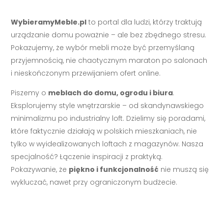
WybieramyMeble.pl
to portal dla ludzi, którzy traktują
urządzanie domu poważnie – ale bez zbędnego stresu.
Pokazujemy, że wybór mebli może być przemyślaną
przyjemnością, nie chaotycznym maraton po salonach
i nieskończonym przewijaniem ofert online.
Piszemy o
meblach do domu, ogrodu i biura
.
Eksplorujemy style wnętrzarskie – od skandynawskiego
minimalizmu po industrialny loft. Dzielimy się poradami,
które faktycznie działają w polskich mieszkaniach, nie
tylko w wyidealizowanych loftach z magazynów. Nasza
specjalność? Łączenie inspiracji z praktyką.
Pokazywanie, że
piękno i funkcjonalność
nie muszą się
wykluczać, nawet przy ograniczonym budżecie.