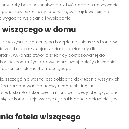
certyfikaty bezpieczeństwa oraz być odporne na zrywanie i
ości zawieszenia, by fotel wiszący znajdował się na
c wygodne wsiadanie i wysiadanie.
la wiszącego w domu
 że wszystkie elementy są kompletne i nieuszkodzone. W
w suficie, korzystając z miarki i poziomicy dla
ertarki, wykonać otwór o średnicy dostosowanej do
konieczności użycia kotwy chemicznej, należy dokładnie
z osadzeniem elementu mocującego.
e, szczególnie ważne jest dokładne dokręcenie wszystkich
można zamocować do uchwytu łańcuch, linę lub
 siedziska. Po zakończeniu montażu należy obciążyć fotel
ię, że konstrukcja wytrzymuje zakładane obciążenie i jest
nia fotela wiszącego