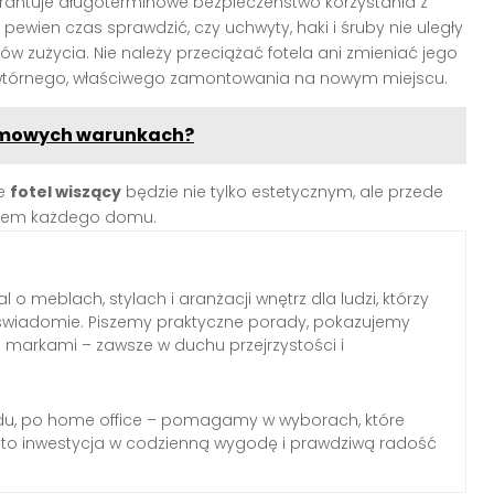
antuje długoterminowe bezpieczeństwo korzystania z
 pewien czas sprawdzić, czy uchwyty, haki i śruby nie uległy
adów zużycia. Nie należy przeciążać fotela ani zmieniać jego
wtórnego, właściwego zamontowania na nowym miejscu.
domowych warunkach?
że
fotel wiszący
będzie nie tylko estetycznym, ale przede
ntem każdego domu.
l o meblach, stylach i aranżacji wnętrz dla ludzi, którzy
wiadomie. Piszemy praktyczne porady, pokazujemy
z markami – zawsze w duchu przejrzystości i
du, po home office – pomagamy w wyborach, które
 to inwestycja w codzienną wygodę i prawdziwą radość