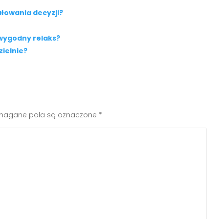
łowania decyzji?
 wygodny relaks?
ielnie?
agane pola są oznaczone
*