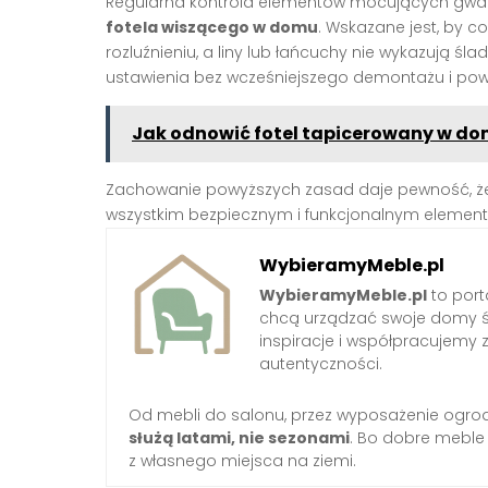
Regularna kontrola elementów mocujących gwar
fotela wiszącego w domu
. Wskazane jest, by co
rozluźnieniu, a liny lub łańcuchy nie wykazują śl
ustawienia bez wcześniejszego demontażu i po
Jak odnowić fotel tapicerowany w 
Zachowanie powyższych zasad daje pewność, 
wszystkim bezpiecznym i funkcjonalnym eleme
WybieramyMeble.pl
WybieramyMeble.pl
to porta
chcą urządzać swoje domy ś
inspiracje i współpracujemy 
autentyczności.
Od mebli do salonu, przez wyposażenie ogro
służą latami, nie sezonami
. Bo dobre meble
z własnego miejsca na ziemi.