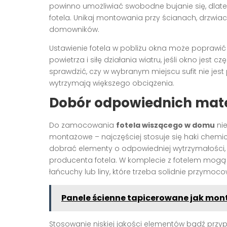
powinno umożliwiać swobodne bujanie się, dlateg
fotela. Unikaj montowania przy ścianach, drzwi
domowników.
Ustawienie fotela w pobliżu okna może poprawić
powietrza i siłę działania wiatru, jeśli okno jes
sprawdzić, czy w wybranym miejscu sufit nie jes
wytrzymają większego obciążenia.
Dobór odpowiednich mat
Do zamocowania
fotela wiszącego w domu
nie
montażowe – najczęściej stosuje się haki chemic
dobrać elementy o odpowiedniej wytrzymałośc
producenta fotela. W komplecie z fotelem mogą
łańcuchy lub liny, które trzeba solidnie przy
Panele ścienne tapicerowane jak mon
Stosowanie niskiej jakości elementów bądź pr