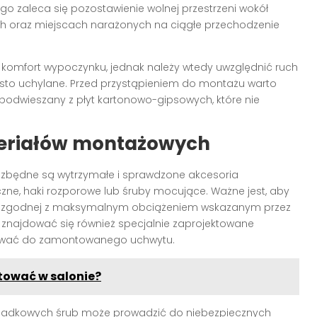
o zaleca się pozostawienie wolnej przestrzeni wokół
ach oraz miejscach narażonych na ciągłe przechodzenie
 komfort wypoczynku, jednak należy wtedy uwzględnić ruch
t często uchylane. Przed przystąpieniem do montażu warto
t podwieszany z płyt kartonowo-gipsowych, które nie
eriałów montażowych
zbędne są wytrzymałe i sprawdzone akcesoria
zne, haki rozporowe lub śruby mocujące. Ważne jest, aby
i, zgodnej z maksymalnym obciążeniem wskazanym przez
 znajdować się również specjalnie zaprojektowane
mocować do zamontowanego uchwytu.
tować w salonie?
zypadkowych śrub może prowadzić do niebezpiecznych