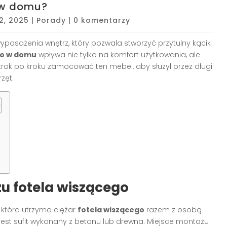
 w domu?
2, 2025
|
Porady
|
0 komentarzy
yposażenia wnętrz, który pozwala stworzyć przytulny kącik
go w domu
wpływa nie tylko na komfort użytkowania, ale
 krok po kroku zamocować ten mebel, aby służył przez długi
zęt.
u fotela wiszącego
i, która utrzyma ciężar
fotela wiszącego
razem z osobą
jest sufit wykonany z betonu lub drewna. Miejsce montażu