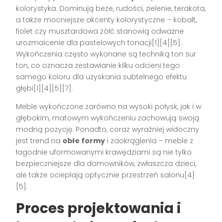
kolorystyka. Dominują beże, rudości, zielenie, terakota,
a także mocniejsze akcenty kolorystyczne – kobalt,
fiolet czy musztardowa żółć stanowią odważne
urozmaicenie dla pastelowych tonacji[1][4][5].
Wykończenia często wykonane są techniką ton sur
ton, co oznacza zestawianie kilku odcieni tego
samego koloru dla uzyskania subtelnego efektu
głębi[1][4][5][7].
Meble wykończone zarówno na wysoki połysk, jak i w
głębokim, matowym wykończeniu zachowują swoją
modną pozycję. Ponadto, coraz wyraźniej widoczny
jest trend na
obłe formy
i zaokrąglenia – meble z
łagodnie uformowanymi krawędziami są nie tylko
bezpieczniejsze dla domowników, zwłaszcza dzieci,
ale także ocieplają optycznie przestrzeń salonu[4]
[5].
Proces projektowania i