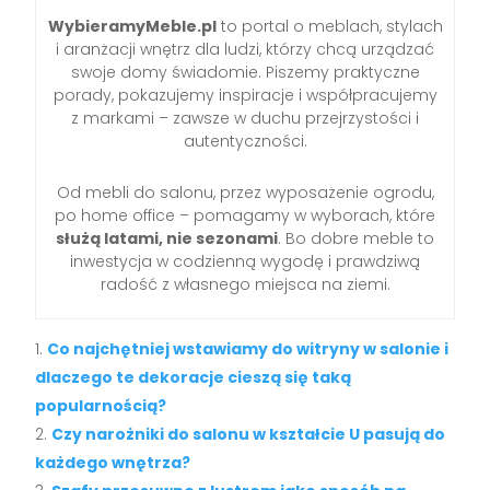
WybieramyMeble.pl
to portal o meblach, stylach
i aranżacji wnętrz dla ludzi, którzy chcą urządzać
swoje domy świadomie. Piszemy praktyczne
porady, pokazujemy inspiracje i współpracujemy
z markami – zawsze w duchu przejrzystości i
autentyczności.
Od mebli do salonu, przez wyposażenie ogrodu,
po home office – pomagamy w wyborach, które
służą latami, nie sezonami
. Bo dobre meble to
inwestycja w codzienną wygodę i prawdziwą
radość z własnego miejsca na ziemi.
Co najchętniej wstawiamy do witryny w salonie i
dlaczego te dekoracje cieszą się taką
popularnością?
Czy narożniki do salonu w kształcie U pasują do
każdego wnętrza?