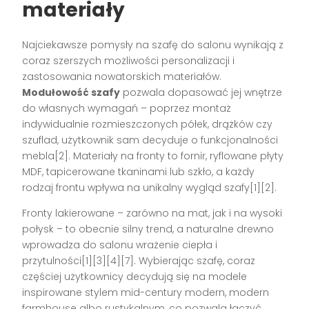
materiały
Najciekawsze pomysły na szafę do salonu wynikają z
coraz szerszych możliwości personalizacji i
zastosowania nowatorskich materiałów.
Modułowość szafy
pozwala dopasować jej wnętrze
do własnych wymagań – poprzez montaż
indywidualnie rozmieszczonych półek, drążków czy
szuflad, użytkownik sam decyduje o funkcjonalności
mebla[2]. Materiały na fronty to fornir, ryflowane płyty
MDF, tapicerowane tkaninami lub szkło, a każdy
rodzaj frontu wpływa na unikalny wygląd szafy[1][2].
Fronty lakierowane – zarówno na mat, jak i na wysoki
połysk – to obecnie silny trend, a naturalne drewno
wprowadza do salonu wrażenie ciepła i
przytulności[1][3][4][7]. Wybierając szafę, coraz
częściej użytkownicy decydują się na modele
inspirowane stylem mid-century modern, modern
farmhouse albo rustykalnym, co pozwala łączyć