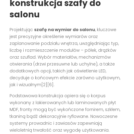
konstrukcja szafy do
salonu
Projektując
szafę na wymiar do salonu
, kluczowe
jest precyzyjne określenie wymiarów oraz
zaplanowanie podziału wnętrza, uwzględniając typ,
liczbę i rozmieszczenie modułów – półek, drążków
oraz szuflad. Wybór materiałów, mechanizmów
otwierania (drzwi przesuwne lub uchylne), a także
dodatkowych opcji, takich jak oświetlenie LED,
decyduje o końcowym efekcie zarówno użytkowym,
jak i wizualnym[2][6].
Podstawowa konstrukcja opiera się o korpus
wykonany z lakierowanych lub laminowanych płyt
MDF, fronty mogą być wykończone fornirem, szkłem,
tkaniną bądź dekoracyjnie ryflowane. Nowoczesne
systemy prowadnic i zawiasów zapewniają
wieloletnią trwałość oraz wygodę użytkowania.