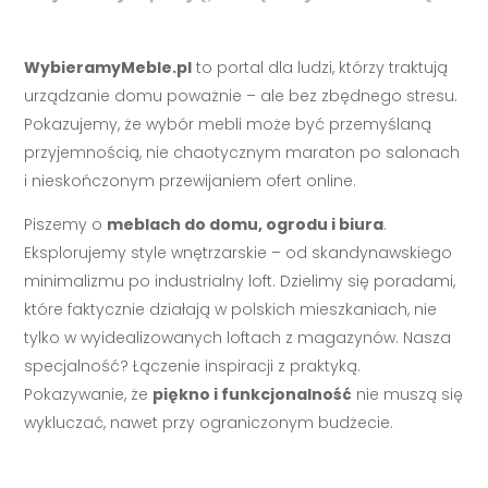
WybieramyMeble.pl
to portal dla ludzi, którzy traktują
urządzanie domu poważnie – ale bez zbędnego stresu.
Pokazujemy, że wybór mebli może być przemyślaną
przyjemnością, nie chaotycznym maraton po salonach
i nieskończonym przewijaniem ofert online.
Piszemy o
meblach do domu, ogrodu i biura
.
Eksplorujemy style wnętrzarskie – od skandynawskiego
minimalizmu po industrialny loft. Dzielimy się poradami,
które faktycznie działają w polskich mieszkaniach, nie
tylko w wyidealizowanych loftach z magazynów. Nasza
specjalność? Łączenie inspiracji z praktyką.
Pokazywanie, że
piękno i funkcjonalność
nie muszą się
wykluczać, nawet przy ograniczonym budżecie.