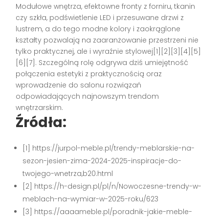
Modułowe wnętrza, efektowne fronty z forniru, tkanin
czy szkła, podświetlenie LED i przesuwane drzwi z
lustrem, a do tego modne kolory i zaokrąglone
kształty pozwalają na zaaranżowanie przestrzeni nie
tylko praktycznej, ale i wyraźnie stylowej[1][2][3][4][5]
[6][7]. Szczególną rolę odgrywa dziś umiejętność
połączenia estetyki z praktycznością oraz
wprowadzenie do salonu rozwiązań
odpowiadających najnowszym trendom
wnętrzarskim.
Źródła:
[1] https://jurpol-meble.pl/trendy-meblarskie-na-
sezon-jesien-zima-2024-2025-inspiracje-do-
twojego-wnetrza,b20.html
[2] https://h-design.pl/pl/n/Nowoczesne-trendy-w-
meblach-na-wymiar-w-2025-roku/623
[3] https://aaaameble.pl/poradnik-jakie-meble-