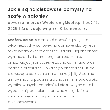
Jakie są najciekawsze pomysły na
szafę w salonie?
utworzone przez
WybieramyMeble.pl
|
paź 19,
2025
|
Aranżacja wnętrz
|
0 komentarzy
Szafa w salonie
pełni dziś podwójną rolę – to nie
tylko niezbędny schowek na domowe skarby, lecz
także ważny akcent aranżacji salonu. Jej obecność
wyznacza styl i atmosferę pomieszczenia,
umożliwiając jednoczesne zachowanie ładu oraz
nadanie przestrzeni unikalnego charakteru już od
pierwszego spojrzenia na wnętrze[2][6]. Aktualne
trendy mocno podkreślają znaczenie modułowości,
wyrafinowanych materiałów i efektownych detali, a
wybór szafy do salonu sprowadza się dziś do
znacznie więcej niż wyboru miejsca do
przechowywania.