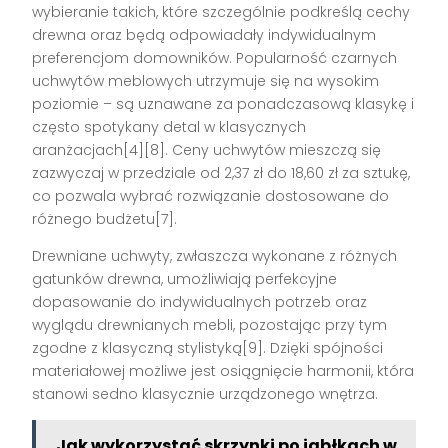
wybieranie takich, które szczególnie podkreślą cechy
drewna oraz będą odpowiadały indywidualnym
preferencjom domowników. Popularność czarnych
uchwytów meblowych utrzymuje się na wysokim
poziomie – są uznawane za ponadczasową klasykę i
często spotykany detal w klasycznych
aranżacjach[4][8]. Ceny uchwytów mieszczą się
zazwyczaj w przedziale od 2,37 zł do 18,60 zł za sztukę,
co pozwala wybrać rozwiązanie dostosowane do
różnego budżetu[7].
Drewniane uchwyty, zwłaszcza wykonane z różnych
gatunków drewna, umożliwiają perfekcyjne
dopasowanie do indywidualnych potrzeb oraz
wyglądu drewnianych mebli, pozostając przy tym
zgodne z klasyczną stylistyką[9]. Dzięki spójności
materiałowej możliwe jest osiągnięcie harmonii, która
stanowi sedno klasycznie urządzonego wnętrza.
Jak wykorzystać skrzynki po jabłkach w