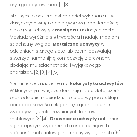
brył i gabarytów mebli[1][3].
Istotnym aspektem jest materiał wykonania – w
klasycznych wnętrzach największą popularnością
cieszą się uchwyty z
mosiądzu
lub innych metali.
Mosiądz wyróżnia się trwałością i nadaje meblom
szlachetny wygląd.
Metaliczne uchwyty
w
odcieniach starego złota lub czerni pozwalają
stworzyć harmonijną kompozycję z drewnem,
dodając mu szlachetności i wyjątkowego
charakteru[2][3][4][5].
Nie mniejsze znaczenie ma
kolorystyka uchwytów
.
W klasycznym wnętrzu dominują stare złoto, czerń
oraz odcienie mosiądzu. Takie barwy podkreślają
ponadczasowość i elegancję, a jednocześnie
wydobywają urok drewnianych frontów
meblowych[3][4].
Drewniane uchwyty
natomiast
są najlepszym wyborem dla osób ceniących
spójność materiałową i naturalny wygląd mebli[6]