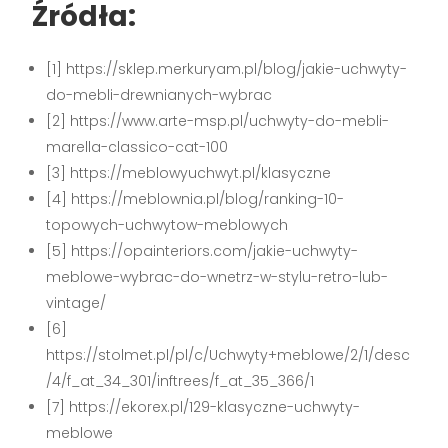
Źródła:
[1] https://sklep.merkuryam.pl/blog/jakie-uchwyty-
do-mebli-drewnianych-wybrac
[2] https://www.arte-msp.pl/uchwyty-do-mebli-
marella-classico-cat-100
[3] https://meblowyuchwyt.pl/klasyczne
[4] https://meblownia.pl/blog/ranking-10-
topowych-uchwytow-meblowych
[5] https://opainteriors.com/jakie-uchwyty-
meblowe-wybrac-do-wnetrz-w-stylu-retro-lub-
vintage/
[6]
https://stolmet.pl/pl/c/Uchwyty+meblowe/2/1/desc
/4/f_at_34_301/inftrees/f_at_35_366/1
[7] https://ekorex.pl/129-klasyczne-uchwyty-
meblowe