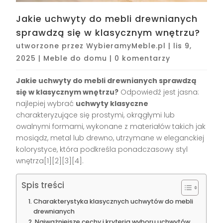
Jakie uchwyty do mebli drewnianych
sprawdzą się w klasycznym wnętrzu?
utworzone przez
WybieramyMeble.pl
|
lis 9,
2025
|
Meble do domu
|
0 komentarzy
Jakie uchwyty do mebli drewnianych sprawdzą
się w klasycznym wnętrzu?
Odpowiedź jest jasna:
najlepiej wybrać
uchwyty klasyczne
charakteryzujące się prostymi, okrągłymi lub
owalnymi formami, wykonane z materiałów takich jak
mosiądz, metal lub drewno, utrzymane w eleganckiej
kolorystyce, która podkreśla ponadczasowy styl
wnętrza[1][2][3][4].
Spis treści
Charakterystyka klasycznych uchwytów do mebli
drewnianych
Najważniejsze cechy i kryteria wyboru uchwytów