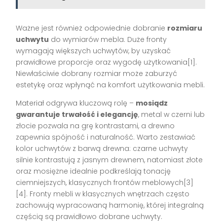
Ważne jest również odpowiednie dobranie
rozmiaru
uchwytu
do wymiarów mebla. Duże fronty
wymagają większych uchwytów, by uzyskać
prawidłowe proporcje oraz wygodę użytkowania[1].
Niewłaściwie dobrany rozmiar może zaburzyć
estetykę oraz wpłynąć na komfort użytkowania mebli.
Materiał odgrywa kluczową rolę –
mosiądz
gwarantuje trwałość i elegancję
, metal w czerni lub
złocie pozwala na grę kontrastami, a drewno
zapewnia spójność i naturalność. Warto zestawiać
kolor uchwytów z barwą drewna: czarne uchwyty
silnie kontrastują z jasnym drewnem, natomiast złote
oraz mosiężne idealnie podkreślają tonację
ciemniejszych, klasycznych frontów meblowych[3]
[4]. Fronty mebli w klasycznych wnętrzach często
zachowują wypracowaną harmonię, której integralną
częścią są prawidłowo dobrane uchwyty.