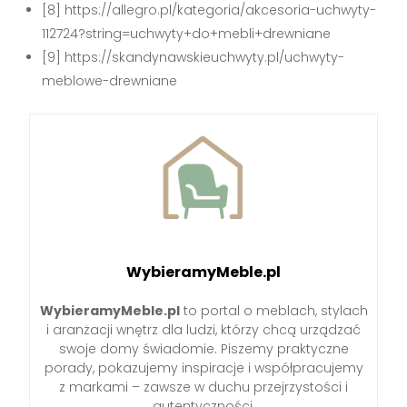
[8] https://allegro.pl/kategoria/akcesoria-uchwyty-
112724?string=uchwyty+do+mebli+drewniane
[9] https://skandynawskieuchwyty.pl/uchwyty-
meblowe-drewniane
WybieramyMeble.pl
WybieramyMeble.pl
to portal o meblach, stylach
i aranżacji wnętrz dla ludzi, którzy chcą urządzać
swoje domy świadomie. Piszemy praktyczne
porady, pokazujemy inspiracje i współpracujemy
z markami – zawsze w duchu przejrzystości i
autentyczności.